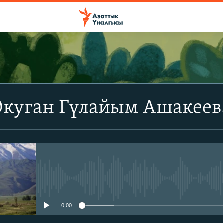
ЖАЗЫЛЫҢЫЗ
Окуган Гүлайым Ашакеев
Apple Podcasts
Spotify
Жазылыңыз
No media source currently avail
0:00