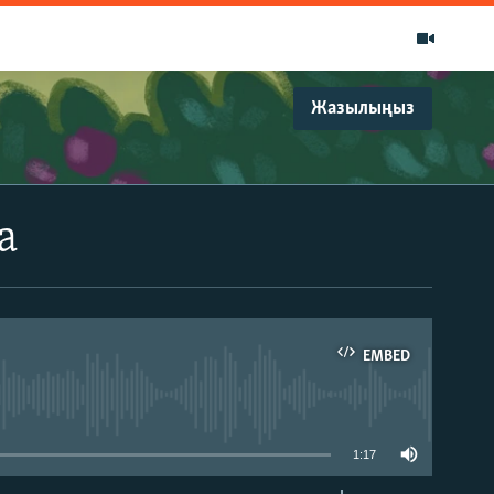
Жазылыңыз
а
EMBED
able
1:17