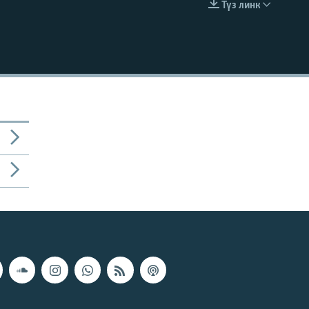
Түз линк
EMBED