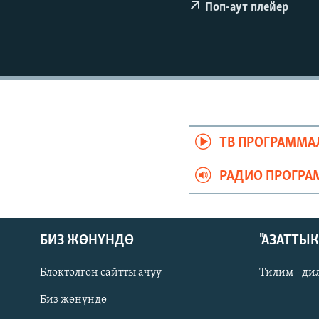
ЭЖЕ-СИҢДИЛЕР
Поп-аут плейер
АЗАТТЫК+
ЫҢГАЙСЫЗ СУРООЛОР
ТВ ПРОГРАММА
РАДИО ПРОГРА
БИЗ ЖӨНҮНДӨ
"АЗАТТЫ
Блоктолгон сайтты ачуу
Тилим - ди
Биз жөнүндө