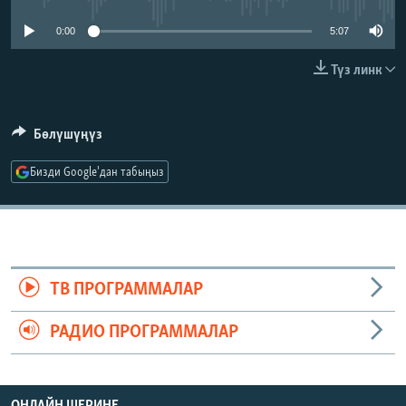
ОНЛАЙН ШЕРИНЕ
ЭЖЕ-СИҢДИЛЕР
0:00
5:07
АЗАТТЫК+
Түз линк
ЫҢГАЙСЫЗ СУРООЛОР
Бөлүшүңүз
ЭЕ/АРнун бардык сайттары
Бизди Google'дан табыңыз
ТВ ПРОГРАММАЛАР
РАДИО ПРОГРАММАЛАР
ОНЛАЙН ШЕРИНЕ