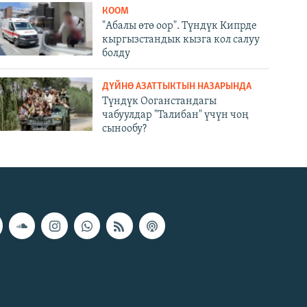
КООМ
"Абалы өтө оор". Түндүк Кипрде
кыргызстандык кызга кол салуу
болду
ДҮЙНӨ АЗАТТЫКТЫН НАЗАРЫНДА
Түндүк Ооганстандагы
чабуулдар "Талибан" үчүн чоң
сынообу?