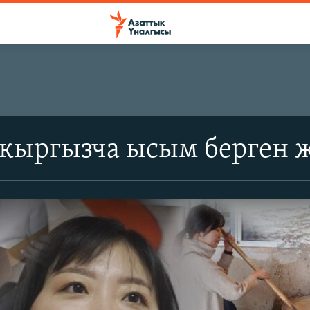
 кыргызча ысым берген 