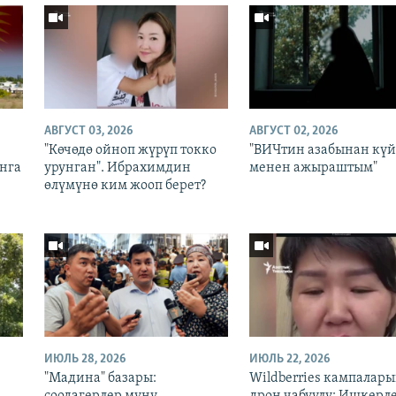
АВГУСТ 03, 2026
АВГУСТ 02, 2026
:
"Көчөдө ойноп жүрүп токко
"ВИЧтин азабынан кү
нга
урунган". Ибрахимдин
менен ажыраштым"
өлүмүнө ким жооп берет?
ИЮЛЬ 28, 2026
ИЮЛЬ 22, 2026
"Мадина" базары:
Wildberries кампалар
соодагерлер муңу,
дрон чабуулу: Ишкерл