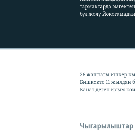
тармактарда эмгекте
бул жолу Йокогамада
36 жаштагы ишкер кы
Бишкекте 11 жылдан 
Канат деген ысым кой
Чыгарылыштар