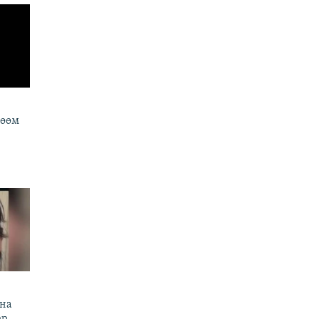
йөөм
ына
ер