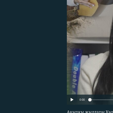
ЭЖЕ-СИҢДИЛЕР
АЗАТТЫК+
ЫҢГАЙСЫЗ СУРООЛОР
0:00
Акыркы жылдары Кырг