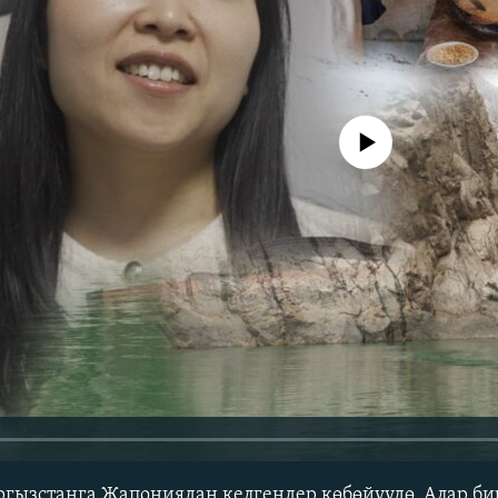
No media source currently avail
ызстанга Жапониядан келгендер көбөйүүдө. Алар би