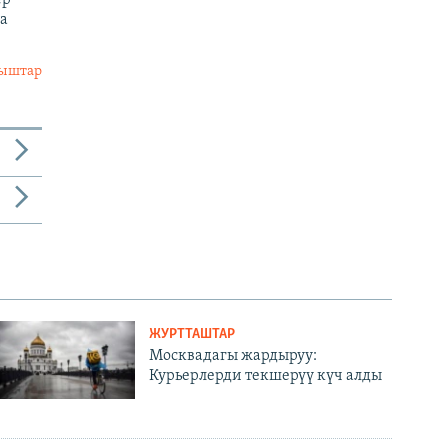
а
лыштар
ЖУРТТАШТАР
Москвадагы жардыруу:
Курьерлерди текшерүү күч алды