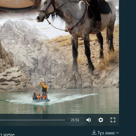
able
Auto
21:51
240p
Түз линк
р нече