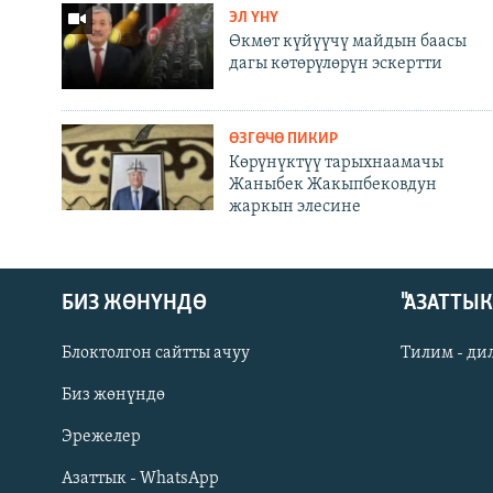
ЭЛ ҮНҮ
Өкмөт күйүүчү майдын баасы
дагы көтөрүлөрүн эскертти
ӨЗГӨЧӨ ПИКИР
Көрүнүктүү тарыхнаамачы
Жаныбек Жакыпбековдун
жаркын элесине
БИЗ ЖӨНҮНДӨ
"АЗАТТЫ
Блоктолгон сайтты ачуу
Тилим - ди
Биз жөнүндө
Русский
Эрежелер
Азаттык - WhatsApp
ОНЛАЙН ШЕРИНЕ