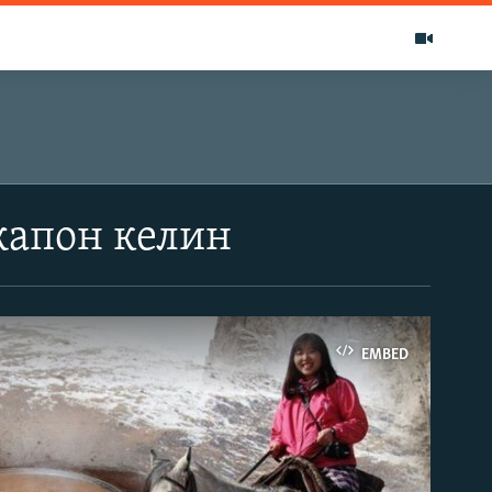
жапон келин
EMBED