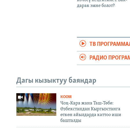
дарак эмне болот?
ТВ ПРОГРАММА
РАДИО ПРОГРА
Дагы кызыктуу баяндар
КООМ
Чоң-Кара жана Таш-Төбө:
Өзбекстандан Кыргызстанга
өткөн айылдарда каттоо иши
башталды