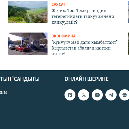
САЯСАТ
Жетим-Тоо: Темир кендин
тегерегиндеги талкуу эмнени
каңкуулайт?
ЭКОНОМИКА
"Күйүүчү май дагы кымбаттайт".
Кыргызстан абалдан кантип
чыгат?
КТЫН" САНДЫГЫ
ОНЛАЙН ШЕРИНЕ
лим