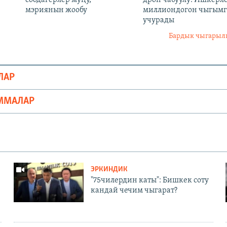
мэриянын жообу
миллиондогон чыгымг
учурады
Бардык чыгары
ЛАР
ММАЛАР
ЭРКИНДИК
"75чилердин каты": Бишкек соту
кандай чечим чыгарат?