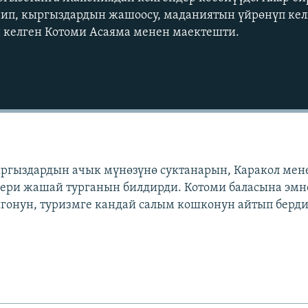
нип, кыргыздардын жашоосу, маданиятын үйрөнүп кел
н келген Котоми Асаяма менен маектешти.
Auto
240p
360p
ргыздардын ачык мүнөзүнө суктанарын, Каракол мен
бери жашай турганын билдирди. Котоми баласына эмн
720p
1080p
гонун, туризмге кандай салым кошконун айтып берди