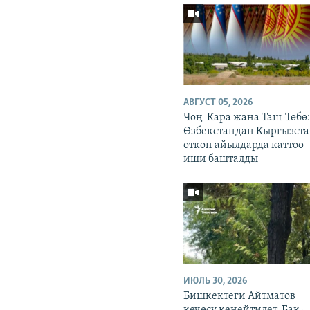
АВГУСТ 05, 2026
Чоң-Кара жана Таш-Төбө
Өзбекстандан Кыргызста
өткөн айылдарда каттоо
иши башталды
ИЮЛЬ 30, 2026
Бишкектеги Айтматов
көчөсү кеңейтилет. Бак-