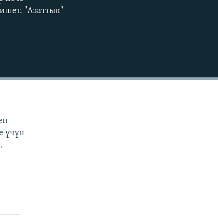
EMBED
360p
ишет. "Азаттык"
480p
720p
1080p
480p
ен
е үчүн
.