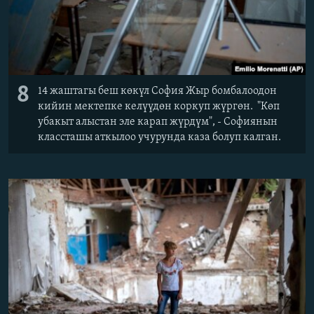
8
14 жаштагы беш көкүл София Жыр бомбалоодон
кийин мектепке келүүдөн коркуп жүргөн. "Көп
убакыт алыстан эле карап жүрдүм", - Софиянын
классташы аткылоо учурунда каза болуп калган.