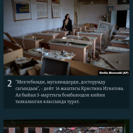
2
"Мектебимди, мугалимдерди, досторумду
сагындым", - дейт 16 жаштагы Кристина Игнатова.
Ал быйыл 3-марттагы бомбалоодон кийин
талкаланган классында турат.