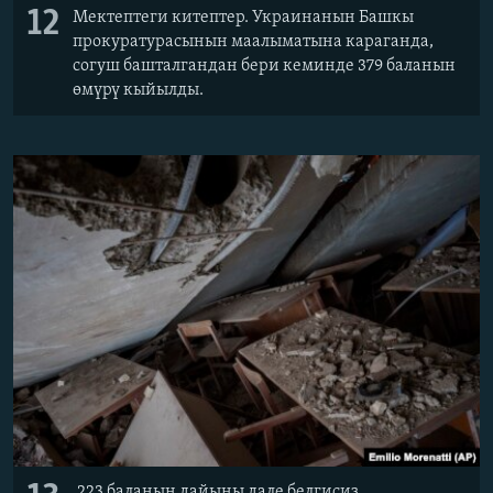
12
Мектептеги китептер. Украинанын Башкы
прокуратурасынын маалыматына караганда,
согуш башталгандан бери кеминде 379 баланын
өмүрү кыйылды.
223 баланын дайыны дале белгисиз.