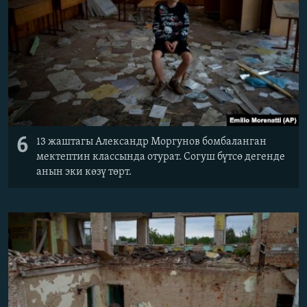
6
13 жаштагы Александр Моргунов бомбаланган
мектептин классында отурат. Согуш бүтсө дегенде
анын эки көзү төрт.