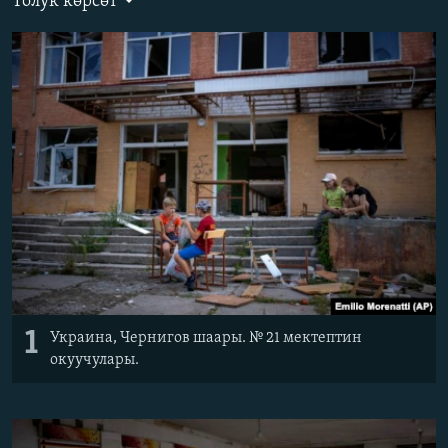
Толук көрсөт
ОНЛАЙН ШЕРИНЕ
ЭЖЕ-СИҢДИЛЕР
АЗАТТЫК+
ЫҢГАЙСЫЗ СУРООЛОР
ЭЕ/АРнун бардык сайттары
1
Украина, Чернигов шаары. № 21 мектептин
окуучулары.