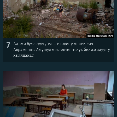
7
Ал эми бул окуучунун аты-жөнү Анастасия
Авраменко. Ал ушул мектептен толук билим алууну
кыялданат.