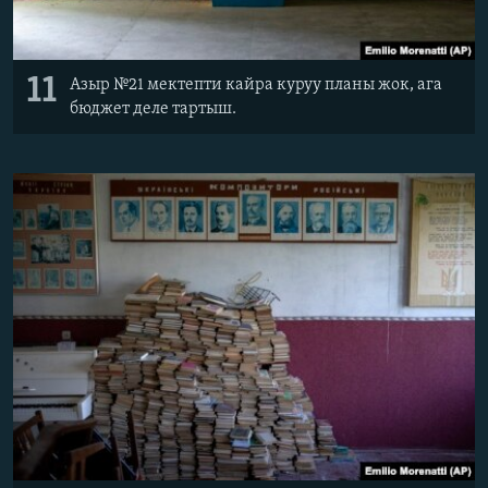
11
Азыр №21 мектепти кайра куруу планы жок, ага
бюджет деле тартыш.