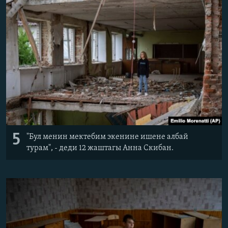
5
"Бул менин мектебим экенине ишене албай
турам", - деди 12 жаштагы Анна Скибан.