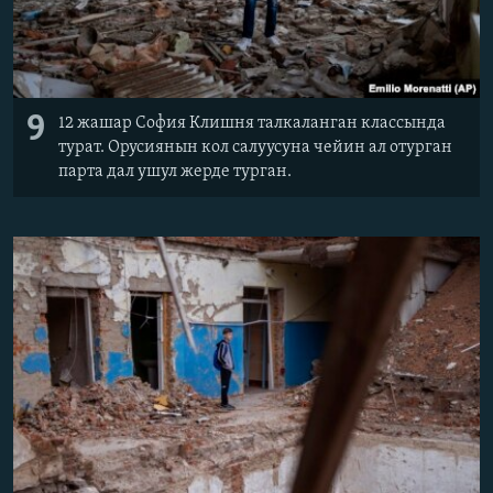
9
12 жашар София Клишня талкаланган классында
турат. Орусиянын кол салуусуна чейин ал отурган
парта дал ушул жерде турган.