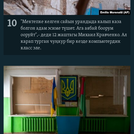
10
"Мектепке келген сайын урандыда калып каза
болгон адам эсиме түшөт. Ага аябай боорум
ооруйт",- деди 12 жаштагы Михаил Кравченко. Ал
карап турган чуңкур бир кезде компьютердик
класс эле.