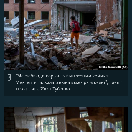
3
"Мектебимди көргөн сайын зээним кейийт.
Мектепти талкалаганына кыжырым келет", - дейт
11 жаштагы Иван Губенко.