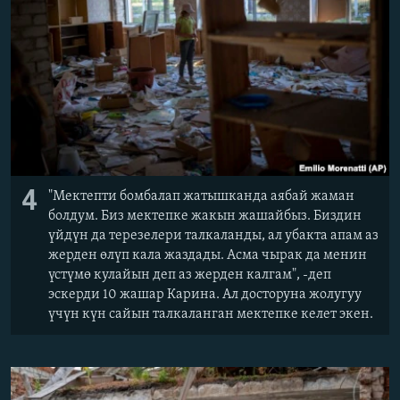
4
"Мектепти бомбалап жатышканда аябай жаман
болдум. Биз мектепке жакын жашайбыз. Биздин
үйдүн да терезелери талкаланды, ал убакта апам аз
жерден өлүп кала жаздады. Асма чырак да менин
үстүмө кулайын деп аз жерден калгам", -деп
эскерди 10 жашар Карина. Ал досторуна жолугуу
үчүн күн сайын талкаланган мектепке келет экен.