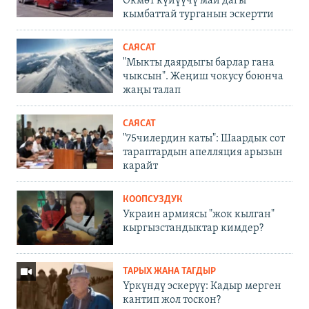
Өкмөт күйүүчү май дагы
кымбаттай турганын эскертти
САЯСАТ
"Мыкты даярдыгы барлар гана
чыксын". Жеңиш чокусу боюнча
жаңы талап
САЯСАТ
"75чилердин каты": Шаардык сот
тараптардын апелляция арызын
карайт
КООПСУЗДУК
Украин армиясы "жок кылган"
кыргызстандыктар кимдер?
ТАРЫХ ЖАНА ТАГДЫР
Үркүндү эскерүү: Кадыр мерген
кантип жол тоскон?