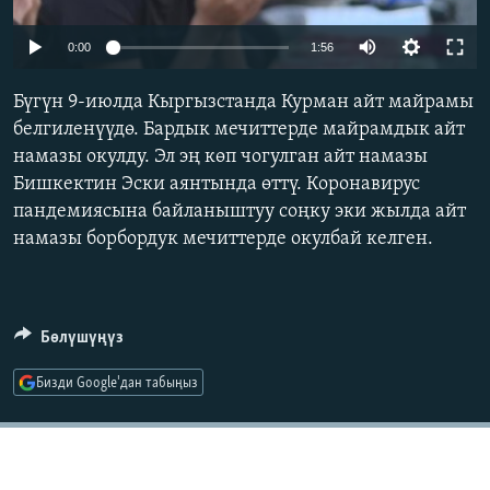
ОНЛАЙН ШЕРИНЕ
ЭЖЕ-СИҢДИЛЕР
Auto
0:00
1:56
АЗАТТЫК+
240p
ЫҢГАЙСЫЗ СУРООЛОР
Бүгүн 9-июлда Кыргызстанда Курман айт майрамы
360p
белгиленүүдө. Бардык мечиттерде майрамдык айт
намазы окулду. Эл эң көп чогулган айт намазы
480p
ЭЕ/АРнун бардык сайттары
Auto
240p
360p
480p
Бишкектин Эски аянтында өттү. Коронавирус
720p
пандемиясына байланыштуу соңку эки жылда айт
720p
1080p
1080p
намазы борбордук мечиттерде окулбай келген.
Бөлүшүңүз
Бизди Google'дан табыңыз