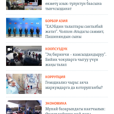
өкмөтү азык-түлүктүн баасына
тынчсызданат
БОРБОР АЗИЯ
"ЕАЭБдин талаптары сакталбай
жатат". Чолпон-Атадагы саммит,
Пашиняндын сыны
КООПСУЗДУК
"Эң биринчи – камсыздандыруу".
Бийик чокуларга чыгуу үчүн
жаңы талап
КОРРУПЦИЯ
Гемодиализ чыры: акча
маркумдарга да которулганбы?
ЭКОНОМИКА
Мунай базарындагы каатчылык: