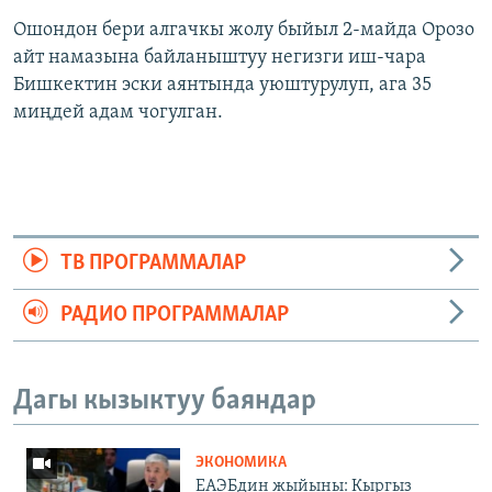
Ошондон бери алгачкы жолу быйыл 2-майда Орозо
айт намазына байланыштуу негизги иш-чара
Бишкектин эски аянтында уюштурулуп, ага 35
миңдей адам чогулган.
ТВ ПРОГРАММАЛАР
РАДИО ПРОГРАММАЛАР
Дагы кызыктуу баяндар
ЭКОНОМИКА
ЕАЭБдин жыйыны: Кыргыз