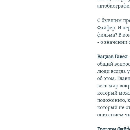
автобиографи
С бывшим пре
Файфер. И пер
фильма? В кон
- о значении 
Вацлав Гавел
:
общий вопрос
люди всегда у
об этом. Глав
весь мир вокр
который можн
положению, к
который не от
описанием чь
Грегори Файф