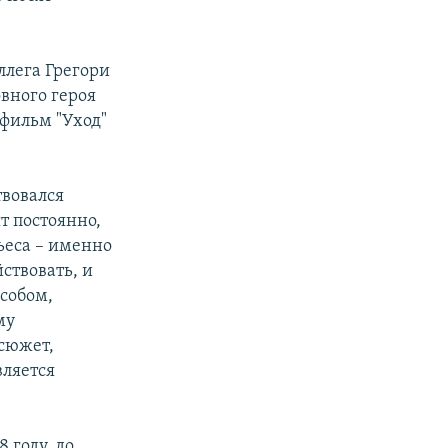
ллега Грегори
овного героя
 фильм "Уход"
твовался
т постоянно,
ьеса – именно
ствовать, и
особом,
му
сюжет,
вляется
8 году, до