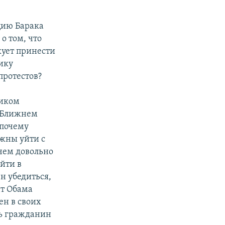
цию Барака
о том, что
кует принести
ику
протестов?
ником
а Ближнем
 почему
лжны уйти с
ичем довольно
уйти в
ен убедиться,
нт Обама
ен в своих
шь гражданин