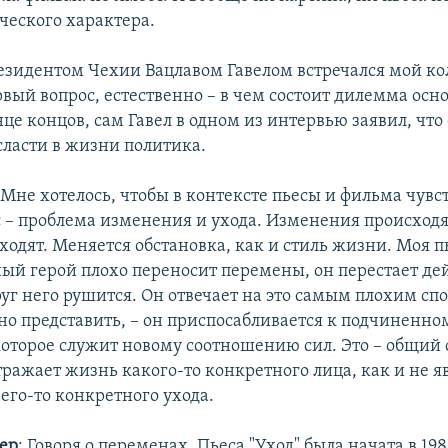
ческого характера.
зидентом Чехии Вацлавом Гавелом встречался мой ко
вый вопрос, естественно – в чем состоит дилемма осн
це концов, сам Гавел в одном из интервью заявил, что
сласти в жизни политика.
 Мне хотелось, чтобы в контексте пьесы и фильма чувс
 – проблема изменения и ухода. Изменения происходя
ходят. Меняется обстановка, как и стиль жизни. Моя п
ный герой плохо переносит перемены, он перестает дей
уг него рушится. Он отвечает на это самым плохим сп
о представить, – он приспосабливается к подчиненно
оторое служит новому соотношению сил. Это – общий 
ражает жизнь какого-то конкретного лица, как и не я
его-то конкретного ухода.
ер
: Говоря о переменах. Пьеса "Уход" была начата в 198