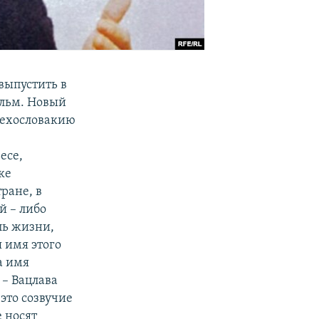
выпустить в
ильм. Новый
Чехословакию
есе,
ке
ране, в
й – либо
ль жизни,
 имя этого
а имя
 – Вацлава
 это созвучие
е носят