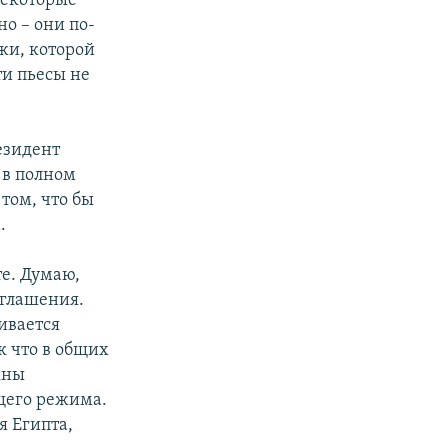
 некоторые
но – они по-
жи, которой
эти пьесы не
резидент
 в полном
 том, что бы
.
е. Думаю,
оглашения.
ивается
к что в общих
жны
щего режима.
я Египта,