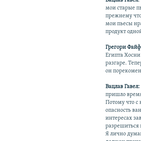
Вацлав Гавел
:
мои старые пь
прежнему что
мои пьесы нра
продукт одно
Грегори Файф
Египта Хосни
разгаре. Тепе
он порекомен
Вацлав Гавел
пришло время
Потому что с
опасность ва
интересах за
разрешиться 
Я лично дума