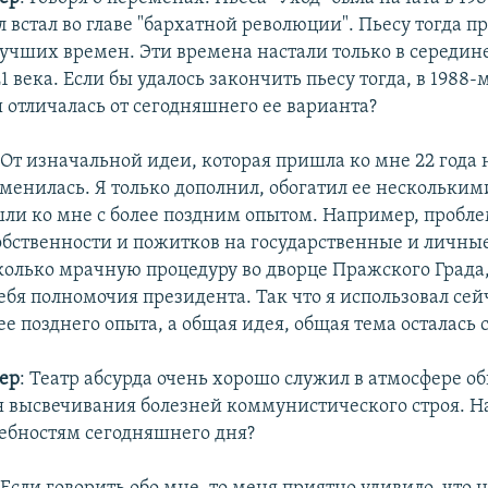
ел встал во главе "бархатной революции". Пьесу тогда 
лучших времен. Эти времена настали только в середин
1 века. Если бы удалось закончить пьесу тогда, в 1988-
 отличалась от сегодняшнего ее варианта?
 От изначальной идеи, которая пришла ко мне 22 года 
зменилась. Я только дополнил, обогатил ее нескольким
ли ко мне с более поздним опытом. Например, пробл
обственности и пожитков на государственные и личны
сколько мрачную процедуру во дворце Пражского Града,
ебя полномочия президента. Так что я использовал сей
ее позднего опыта, а общая идея, общая тема осталась 
ер
: Театр абсурда очень хорошо служил в атмосфере 
я высвечивания болезней коммунистического строя. Н
ребностям сегодняшнего дня?