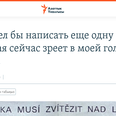
ел бы написать еще одну 
я сейчас зреет в моей го
1
з
ан табыңыз