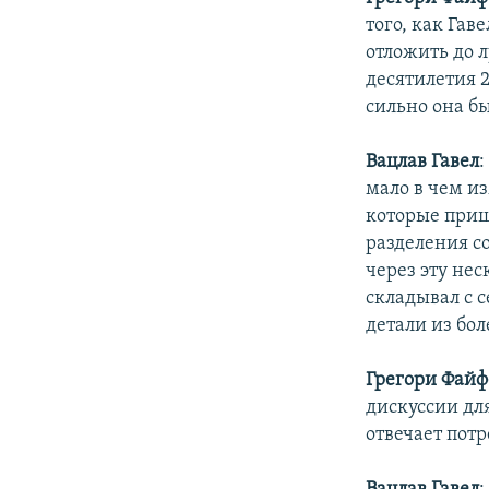
того, как Гав
отложить до 
десятилетия 2
сильно она бы
Вацлав Гавел
:
мало в чем и
которые приш
разделения с
через эту не
складывал с с
детали из бол
Грегори Файф
дискуссии дл
отвечает пот