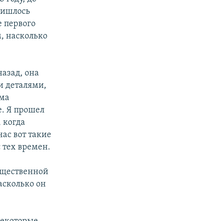
пришлось
е первого
м, насколько
назад, она
и деталями,
ема
е. Я прошел
 когда
час вот такие
с тех времен.
общественной
асколько он