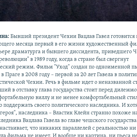
ина:
Бывший президент Чехии Вацлав Гавел готовится 
ющего месяца первый в его жизни художественный ф
рьере драматурга и бывшего диссидента, приведшего 
революции" в 1989 году, когда в стране был свергнут
ский режим. Фильм "Уход" создан по одноименной пь
в Праге в 2008 году – первой за 20 лет Гавела в полити
тической Чехии. Речь в фильме идет о неназванной ст
ший в отставку глава государства стоит перед дилеммо
фортабельную виллу и не менее комфортабельный сти
о поддержать своего политического наследника. И хотя
 героя", наследника – Властик Клейн странно похоже н
ледника Вацлава Гавела во главе чешского государства
 настаивает, что никаких параллелей с реальностью ни
ла фильма не имеет. И вообще ни картина, ни пьеса н