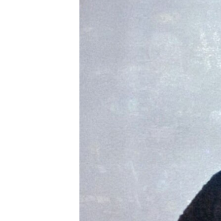
ЭЖЕ-СИҢДИЛЕР
АЗАТТЫК+
ЫҢГАЙСЫЗ СУРООЛОР