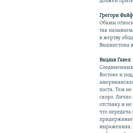
должен призна
Грегори Файф
Обамы относи
так называем
в жертву общ
Вашингтона в
Вацлав Гавел
Соединенных 
Востоке и по
американская
поста. Тем н
скоро. Лично 
отставку и не
что передача
придерживает
выражениях. 