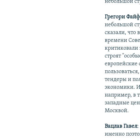
небольшой ст
Грегори Файф
небольшой ст
сказали, что
времени Совет
критиковали 
строят "особы
европейские с
пользоваться
тендеры и по
экономики. И
например, в т
западные цен
Москвой.
Вацлав Гавел
:
именно поэто