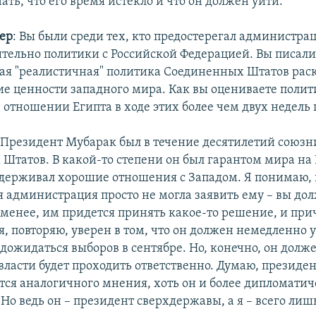
ть, что его время истекло и что он должен уйти.
ер
: Вы были среди тех, кто предостерегал администра
тельно политики с Российской Федерацией. Вы писали 
ая "реалистичная" политика Соединенных Штатов рас
ие ценности западного мира. Как вы оцениваете полит
 отношении Египта в ходе этих более чем двух недель 
: Президент Мубарак был в течение десятилетий союз
Штатов. В какой-то степени он был гарантом мира н
ддерживал хорошие отношения с Западом. Я понимаю,
 администрация просто не могла заявить ему – вы до
е менее, им придется принять какое-то решение, и пр
я, повторяю, уверен в том, что он должен немедленно 
 дожидаться выборов в сентябре. Но, конечно, он долж
 власти будет проходить ответственно. Думаю, президе
ся аналогичного мнения, хоть он и более дипломатич
Но ведь он – президент сверхдержавы, а я – всего ли