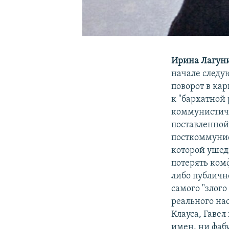
Ирина Лагун
начале следу
поворот в ка
к "бархатной 
коммунистиче
поставленной 
посткоммунис
которой ушед
потерять ком
либо публичн
самого "злого
реального нас
Клауса, Гавел
имен, ни фабу