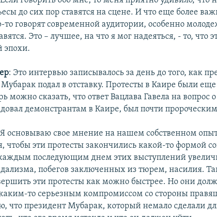
 Если говорить обо мне, то меня приятно удивило, что
есы до сих пор ставятся на сцене. И что еще более важ
-то говорят современной аудитории, особенно молоде
вятся. Это – лучшее, на что я мог надеяться, - то, что 
й эпохи.
ер
: Это интервью записывалось за день до того, как п
 Мубарак подал в отставку. Протесты в Каире были еще
рь можно сказать, что ответ Вацлава Гавела на вопрос о
довал демонстрантам в Каире, был почти пророческим
:
Я основываю свое мнение на нашем собственном опыт
, чтобы эти протесты закончились какой-то формой с
 каждым последующим днем этих выступлений увелич
ндализма, побегов заключенных из тюрем, насилия. Та
вершить эти протесты как можно быстрее. Но они дол
каким-то серьезным компромиссом со стороны правя
ю, что президент Мубарак, который немало сделали дл