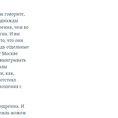
вы говорите,
 однажды
ренна, чем во
сна. И вы
то, что они
едь отдельные
т Москве
 выигрывать
узлы
и, как,
 отстоял
тношения с
зощренна. И
Кремль можем