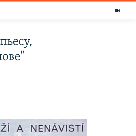
пьесу,
лове"