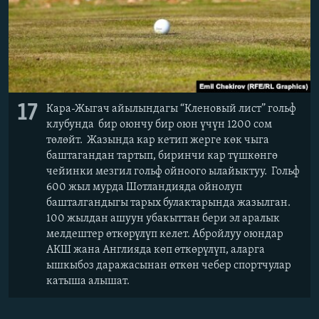
17
Кара-Жыгач айылындагы “Кленовый лист” гольф
клубунда бир оюнчу бир оюн үчүн 1200 сом
төлөйт. Жазында кар кетип жерге көк чыга
баштагандан тартып, биринчи кар түшкөнгө
чейинки мезгил гольф ойноого ылайыктуу. Гольф
600 жыл мурда Шотландияда ойнолуп
башталгандыгы тарых булактарында жазылган.
100 жылдан ашуун убакыттан бери эл аралык
мелдештер өткөрүлүп келет. Абройлуу оюндар
АКШ жана Англияда көп өткөрүлүп, аларга
ышкыбоз даражасынан өткөн чебер спортчулар
катыша алышат.