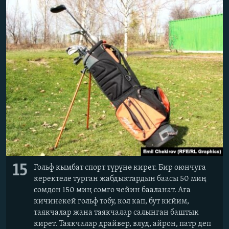
15
Гольф кымбат спорт түрүнө кирет. Бир оюнчуга
керектеле турган жабдыктардын баасы 50 миң
сомдон 150 миң сомго чейин бааланат. Ага
кичинекей гольф тобу, кол кап, бут кийим,
таякчалар жана таякчалар салынган баштык
кирет. Таякчалар драйвер, влуд, айрон, патр деп