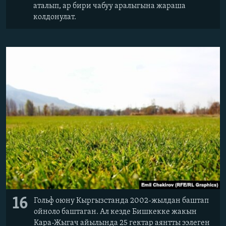
аталып, ар бири чабуу аралыгына жараша
колдонулат.
16
Гольф оюну Кыргызстанда 2002-жылдан баштап
ойноло баштаган. Ал кезде Бишкекке жакын
Кара-Жыгач айылында 25 гектар аянтты ээлеген