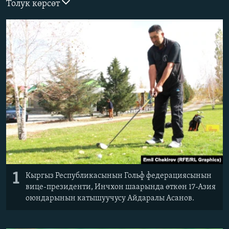
Толук көрсөт
ОНЛАЙН ШЕРИНЕ
ЭЖЕ-СИҢДИЛЕР
АЗАТТЫК+
ЫҢГАЙСЫЗ СУРООЛОР
ЭЕ/АРнун бардык сайттары
1
Кыргыз Республикасынын Гольф федерациясынын
вице-президенти, Инчхон шаарында өткөн 17-Азия
оюндарынын катышуучусу Айдаралы Асанов.