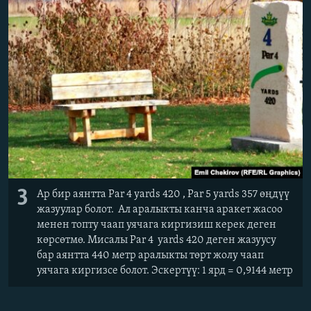
3
Ар бир аянтта Par 4 yards 420 , Par 5 yards 357 өңдүү
жазуулар болот. Ал аралыкты канча аракет жасоо
менен топту чаап уячага киргизиш керек деген
көрсөтмө. Мисалы Par 4 yards 420 деген жазуусу
бар аянтта 440 метр аралыкты төрт жолу чаап
уячага киргизсе болот. Эскертүү: 1 ярд = 0,9144 метр