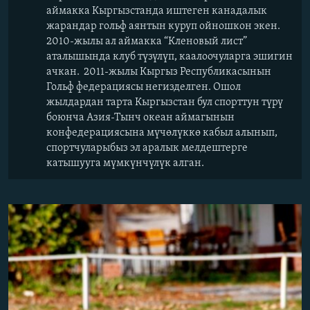
аймакка Кыргызстанда иштеген канадалык
жарандар гольф аянтын куруп ойношкон экен.
2010-жылы ал аймакка “Кленовый лист”
аталышында клуб түзүлүп, каалоочуларга эшигин
ачкан. 2011-жылы Кыргыз Республикасынын
Гольф федерациясы негизделген. Ошол
жылдардан тарта Кыргызстан бул спорттун түрү
боюнча Азия-Тынч океан аймагынын
конфедерациясына мүчөлүккө кабыл алынып,
спортчуларыбыз эл аралык мелдештерге
катышууга мүмкүнчүлүк алган.