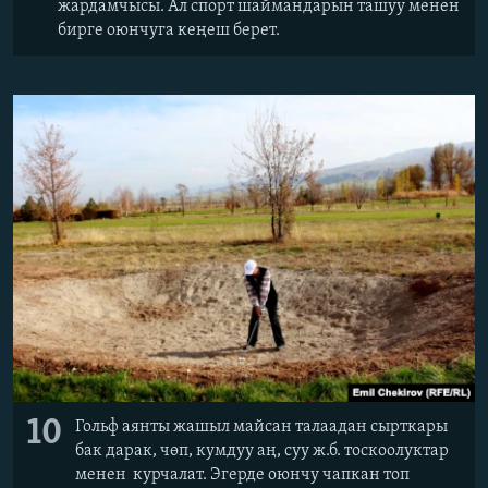
жардамчысы. Ал спорт шаймандарын ташуу менен
бирге оюнчуга кеңеш берет.
10
Гольф аянты жашыл майсан талаадан сырткары
бак дарак, чөп, кумдуу аң, суу ж.б. тоскоолуктар
менен курчалат. Эгерде оюнчу чапкан топ