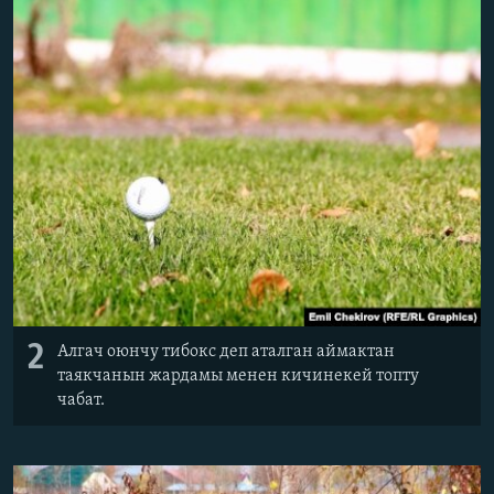
2
Алгач оюнчу тибокс деп аталган аймактан
таякчанын жардамы менен кичинекей топту
чабат.