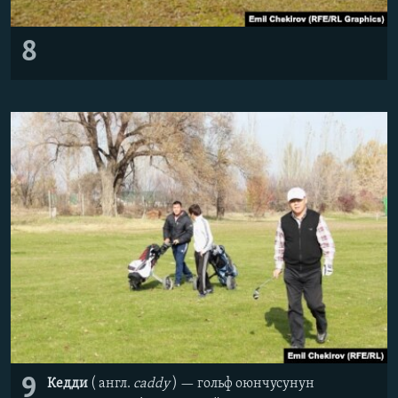
8
9
Кедди
( англ.
caddy
) — гольф оюнчусунун