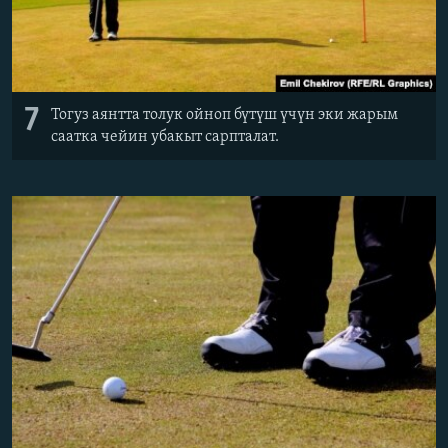
7
Тогуз аянтта толук ойноп бүтүш үчүн эки жарым
саатка чейин убакыт сарпталат.