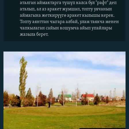
аталган аймактарга түшүп калса бул "рафт" деп
аталып, ал аз аракет жумшап, топту уячанын
аймагына жеткирүүгө аракет кылышы керек.
Топту аянттан чыгара албай, улам таякча менен
чапкылаган сайын кошумча айып упайлары
жазыла берет.