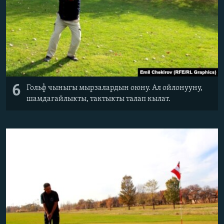
6
Гольф чыныгы мырзалардын оюну. Ал ойлонууну,
шамдагайлыкты, тактыкты талап кылат.