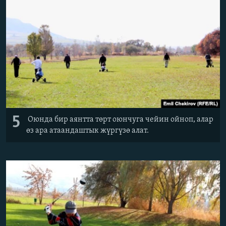
5
Оюнда бир аянтта төрт оюнчуга чейин ойноп, алар
өз ара атаандаштык жүргүзө алат.