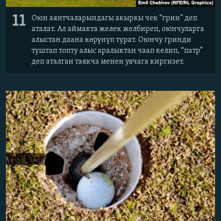
11
Оюн аянтчаларындагы акыркы чек “грин” деп
аталат. Ал аймакта желек желбиреп, оюнчуларга
алыстан даана көрүнүп турат. Оюнчу гринди
туштап топту алыс аралыктан чаап келип, “патр”
деп аталган таякча менен уячага киргизет.