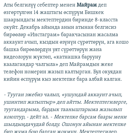
Аты белгилүү себептер менен
Майрам
деп
өзгөртүлгөн 14 жаштагы өспүрүм Бишкек
шаарындагы мектептердин биринде 8-класста
окуйт. Декабрь айында анын атынан белгисиз
бирөөлөр «Инстаграм» баракчасынан жасалма
аккаунт ачып, кыздын өзүнүн сүрөттөрүн, ага кошо
башка бирөөлөрдүн уят сүрөттөрүн жана
видеолорун жүктөп, «катнашка барууну
каалагандар чалгыла» деп Майрамдын жеке
телефон номерин жазып калтырган. Бул окуядан
кийин өспүрүм кыз мектепке бара албай калган.
- Тууган эжебиз чалып, «ушундай аккаунт ачып,
ушинтип жатыптыр» деп айтты. Мектептегилерге,
туугандарыма, бардык тааныштарыма жазылып
коюптур,
- дейт ал. -
Мектепке барсам баары мени
шылдыңдачудай болду. Ошонун айынан мектепке
бир жума бою барган жокмун. Мектептегилер,