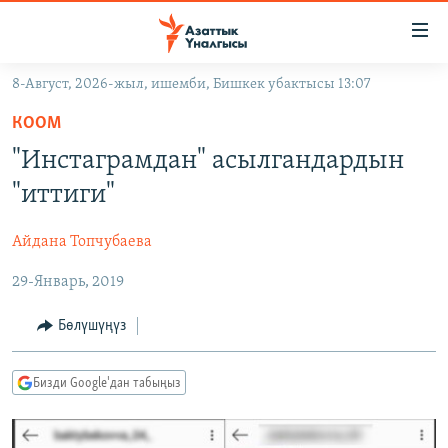
Линктер
Мазмунга
өтүңүз
8-Август, 2026-жыл, ишемби, Бишкек убактысы 13:07
Навигацияга
ЖАҢЫЛЫКТАР
өтүңүз
КООМ
КЫРГЫЗСТАН
Издөөгө
"Инстаграмдан" асылгандардын
салыңыз
ДҮЙНӨ
КЫРГЫЗСТАН
"иттиги"
УКРАИНА
САЯСАТ
ДҮЙНӨ
Айдана Топчубаева
АТАЙЫН ИЛИКТӨӨ
ЭКОНОМИКА
БОРБОР АЗИЯ
29-Январь, 2019
ТВ ПРОГРАММАЛАР
МАДАНИЯТ
ПОДКАСТ
БҮГҮН АЗАТТЫКТА
Бөлүшүңүз
ӨЗГӨЧӨ ПИКИР
ЭКСПЕРТТЕР ТАЛДАЙТ
Бизди Google'дан табыңыз
БИЗ ЖАНА ДҮЙНӨ
Русский
ДАНИСТЕ