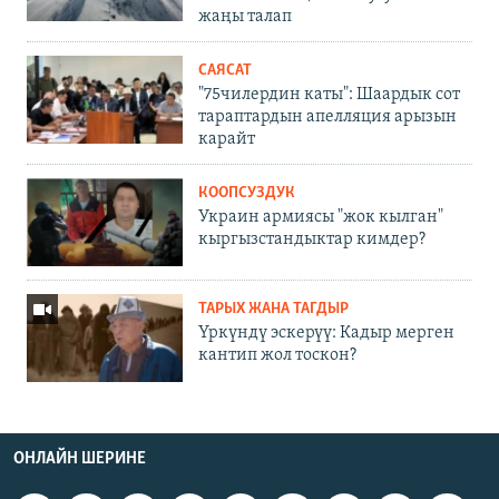
жаңы талап
САЯСАТ
"75чилердин каты": Шаардык сот
тараптардын апелляция арызын
карайт
КООПСУЗДУК
Украин армиясы "жок кылган"
кыргызстандыктар кимдер?
ТАРЫХ ЖАНА ТАГДЫР
Үркүндү эскерүү: Кадыр мерген
кантип жол тоскон?
ОНЛАЙН ШЕРИНЕ