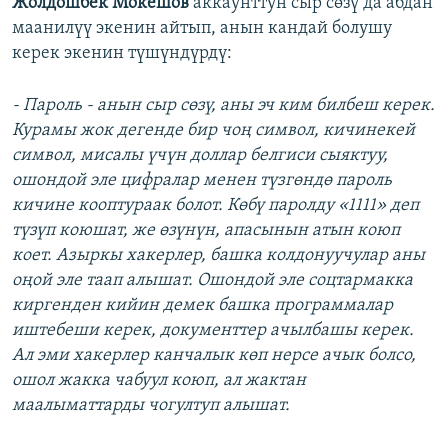
Жолдошбек Мокешов
аккаунттун сыр сөзү да абдан
маанилүү экенин айтып, анын кандай болушу
керек экенин түшүндүрдү:
- Пароль - анын сыр сөзү, аны эч ким билбеш керек.
Курамы жок дегенде бир чоң символ, кичинекей
символ, мисалы үчүн доллар белгиси сыяктуу,
ошондой эле цифралар менен түзгөндө пароль
кичине кооптураак болот. Көбү паролду «1111» деп
түзүп коюшат, же өзүнүн, апасынын атын коюп
коет. Азыркы хакерлер, башка колдонуучулар аны
оңой эле таап алышат. Ошондой эле соцтармакка
киргенден кийин демек башка программалар
иштебеши керек, документтер ачылбашы керек.
Ал эми хакерлер канчалык көп нерсе ачык болсо,
ошол жакка чабуул коюп, ал жактан
маалыматтарды чогултуп алышат.