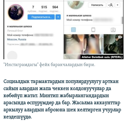
ОНЛАЙН ШЕРИНЕ
ЭЖЕ-СИҢДИЛЕР
АЗАТТЫК+
ЫҢГАЙСЫЗ СУРООЛОР
ЭЕ/АРнун бардык сайттары
"Инстаграмдагы" фейк баракчалардын бири.
Cоциалдык тармактардын популярдуулугу арткан
сайын алардан жапа чеккен колдонуучулар да
көбөйүп жатат. Минтип жабырлангандардын
арасында өспүрүмдөр да бар. Жасалма аккаунттар
аркылуу алардын аброюна шек келтирген учурлар
кездешүүдө.