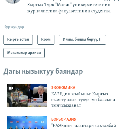
Кыргыз-Түрк "Манас" университетинин
журналистика факультетинин студенти.
Куржундар
Кыргызстан
Коом
Илим, билим берүү, IT
Макалалар архиви
Дагы кызыктуу баяндар
ЭКОНОМИКА
ЕАЭБдин жыйыны: Кыргыз
өкмөтү азык-түлүктүн баасына
тынчсызданат
БОРБОР АЗИЯ
"ЕАЭБдин талаптары сакталбай