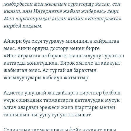
жибербесең мен жылаңач сүрөттөрдү жасап, сен
кылып, аны Интернетке жайып жиберем» деди.
Мен коркконумдан андан кийин «И
нстаграмга»
кирбей калдым.
Айпери бул окуя тууралуу милицияга кайрылган
эмес. Анын ордуна достору менен бирге
«Инстаграмга» ал баракты жаап салууну суранган
каттарды жөнөтүшкөн. Бирок эмгиче ал аккаунт
жабылган эмес. Ал тургай ал барактын
жазылуучулары көбөйүп жатыптыр.
Адистер ушундай жагдайларга кирептер болбош
үчүн социалдык тармактарга катталуудан мурун
алгач алардын эрежеси жана шарттары менен
таанышып чыгууну сунуш кылышат.
Социалдык тармактардагы фейк аккаунттарды