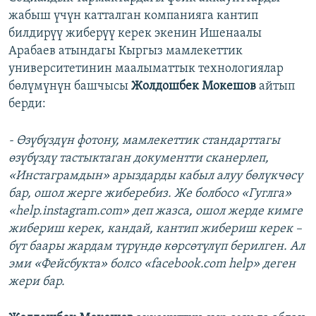
жабыш үчүн катталган компанияга кантип
билдирүү жиберүү керек экенин Ишенаалы
Арабаев атындагы Кыргыз мамлекеттик
университетинин маалыматтык технологиялар
бөлүмүнүн башчысы
Жолдошбек Мокешов
айтып
берди:
- Өзүбүздүн фотону, мамлекеттик стандарттагы
өзүбүздү тастыктаган документти сканерлеп,
«Инстаграмдын» арыздарды кабыл алуу бөлүкчөсү
бар, ошол жерге жиберебиз. Же болбосо «Гуглга»
«help.instagram.com» деп жазса, ошол жерде кимге
жибериш керек, кандай, кантип жибериш керек –
бүт баары жардам түрүндө көрсөтүлүп берилген. Ал
эми «Фейсбукта» болсо «facebook.com help» деген
жери бар.