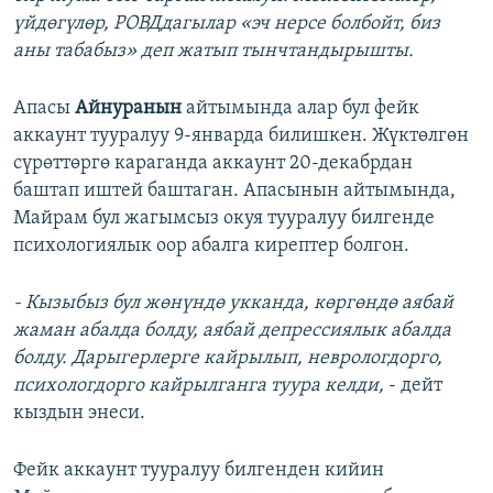
үйдөгүлөр, РОВДдагылар «эч нерсе болбойт, биз
аны табабыз» деп жатып тынчтандырышты.
Апасы
Айнуранын
айтымында алар бул фейк
аккаунт тууралуу 9-январда билишкен. Жүктөлгөн
сүрөттөргө караганда аккаунт 20-декабрдан
баштап иштей баштаган. Апасынын айтымында,
Майрам бул жагымсыз окуя тууралуу билгенде
психологиялык оор абалга кирептер болгон.
- Кызыбыз бул жөнүндө укканда, көргөндө аябай
жаман абалда болду, аябай депрессиялык абалда
болду. Дарыгерлерге кайрылып, неврологдорго,
психологдорго кайрылганга туура келди,
- дейт
кыздын энеси.
Фейк аккаунт тууралуу билгенден кийин