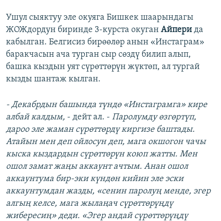
Ушул сыяктуу эле окуяга Бишкек шаарындагы
ЖОЖдордун биринде 3-курста окуган
Айпери
да
кабылган. Белгисиз бирөөлөр анын «Инстаграм»
баракчасын ача турган сыр сөздү билип алып,
башка кыздын уят сүрөттөрүн жүктөп, ал тургай
кызды шантаж кылган.
- Декабрдын башында түндө «Инстаграмга» кире
албай калдым,
- дейт ал. -
Паролумду өзгөртүп,
дароо эле жаман сүрөттөрдү киргизе баштады.
Атайын мен деп ойлосун деп, мага окшогон чачы
кыска кыздардын сүрөттөрүн коюп жатты. Мен
ошол замат жаңы аккаунт ачтым. Анан ошол
аккаунтума бир-эки күндөн кийин эле эски
аккаунтумдан жазды, «сенин паролуң менде, эгер
алгың келсе, мага жылаңач сүрөттөрүңдү
жибересиң» деди. «Эгер андай сүрөттөрүңдү