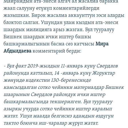
Майрамдын ата-энеси алгач ал жасалма баракка
жаап салууну өтүнүп комментарийлерди
жазышкан. Бирок жасалма аккаунттун ээси аларды
блоктоп салган. Ушундан улам кыздын ата-энеси
шаардык милицияга арыз жазган. Бул тууралуу
Бишкек шаардык ички иштер башкы
башкармалыгынын басма сөз катчысы
Мира
Абдылдаева
комментарий берди:
- Бул факт 2019-жылдын 11-январь күнү Свердлов
районунда катталып, 14 -январь күнү Жоруктар
жөнүндө кодекстин 130-беренесинде
камсыздалган сотко чейинки материалдар Бишкек
шаарынын Свердлов райондук ички иштер
башкармалыгында текшерилген. Бул тууралуу
азыркы учурда сотко чейинки иштер каралып
жатат. Ушул маалда белгисиз адамдын өздүгүн
тактоо боюнча иш-чаралар жүрүп жатат.