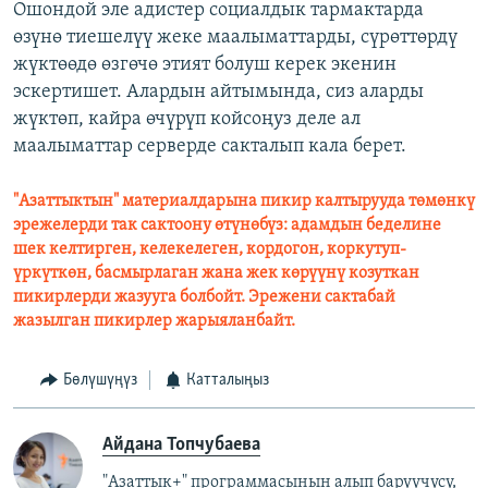
Ошондой эле адистер социалдык тармактарда
өзүнө тиешелүү жеке маалыматтарды, сүрөттөрдү
жүктөөдө өзгөчө этият болуш керек экенин
эскертишет. Алардын айтымында, сиз аларды
жүктөп, кайра өчүрүп койсоңуз деле ал
маалыматтар серверде сакталып кала берет.
"Азаттыктын" материалдарына пикир калтырууда төмөнкү
эрежелерди так сактоону өтүнөбүз: адамдын беделине
шек келтирген, келекелеген, кордогон, коркутуп-
үркүткөн, басмырлаган жана жек көрүүнү козуткан
пикирлерди жазууга болбойт. Эрежени сактабай
жазылган пикирлер жарыяланбайт.
Бөлүшүңүз
Катталыңыз
Айдана Топчубаева
"Азаттык+" программасынын алып баруучусу,