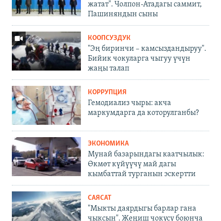
жатат". Чолпон-Атадагы саммит,
Пашиняндын сыны
КООПСУЗДУК
"Эң биринчи – камсыздандыруу".
Бийик чокуларга чыгуу үчүн
жаңы талап
КОРРУПЦИЯ
Гемодиализ чыры: акча
маркумдарга да которулганбы?
ЭКОНОМИКА
Мунай базарындагы каатчылык:
Өкмөт күйүүчү май дагы
кымбаттай турганын эскертти
САЯСАТ
"Мыкты даярдыгы барлар гана
чыксын". Жеңиш чокусу боюнча