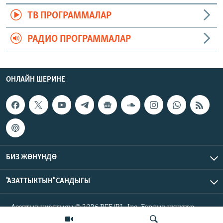
ТВ ПРОГРАММАЛАР
РАДИО ПРОГРАММАЛАР
ОНЛАЙН ШЕРИНЕ
БИЗ ЖӨНҮНДӨ
"АЗАТТЫКТЫН" САНДЫГЫ
Азаттык үналгысы © 2026 RFE/RL, Inc. Бардык укуктар
корголгон.