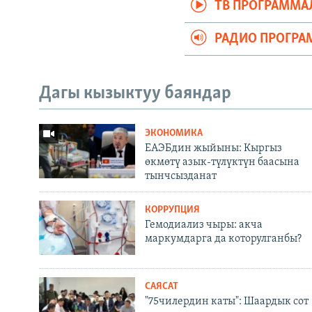
ТВ ПРОГРАММА
РАДИО ПРОГРА
Дагы кызыктуу баяндар
ЭКОНОМИКА
ЕАЭБдин жыйыны: Кыргыз
өкмөтү азык-түлүктүн баасына
тынчсызданат
КОРРУПЦИЯ
Гемодиализ чыры: акча
маркумдарга да которулганбы?
САЯСАТ
"75чилердин каты": Шаардык сот