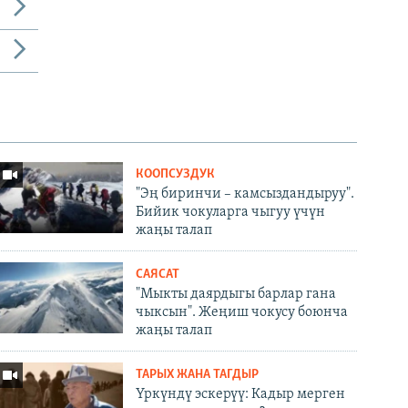
КООПСУЗДУК
"Эң биринчи – камсыздандыруу".
Бийик чокуларга чыгуу үчүн
жаңы талап
САЯСАТ
"Мыкты даярдыгы барлар гана
чыксын". Жеңиш чокусу боюнча
жаңы талап
ТАРЫХ ЖАНА ТАГДЫР
Үркүндү эскерүү: Кадыр мерген