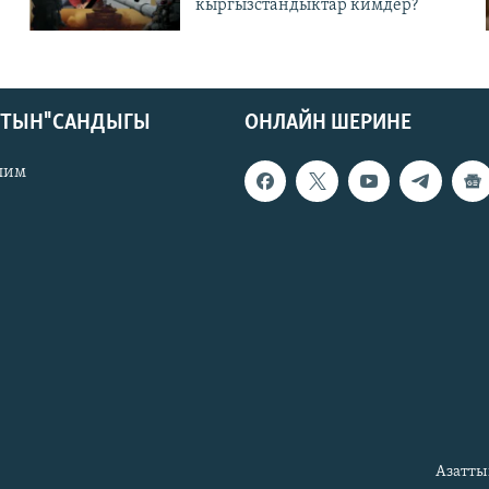
кыргызстандыктар кимдер?
КТЫН" САНДЫГЫ
ОНЛАЙН ШЕРИНЕ
лим
Азатты