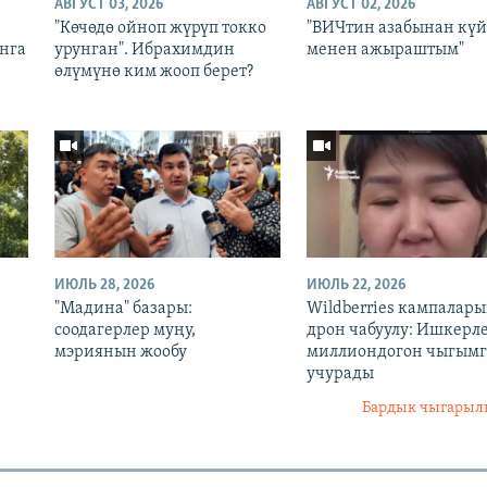
АВГУСТ 03, 2026
АВГУСТ 02, 2026
:
"Көчөдө ойноп жүрүп токко
"ВИЧтин азабынан кү
нга
урунган". Ибрахимдин
менен ажыраштым"
өлүмүнө ким жооп берет?
ИЮЛЬ 28, 2026
ИЮЛЬ 22, 2026
"Мадина" базары:
Wildberries кампалар
соодагерлер муңу,
дрон чабуулу: Ишкерл
мэриянын жообу
миллиондогон чыгымг
учурады
Бардык чыгары