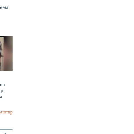
йөөм
ына
ер
а
лыштар