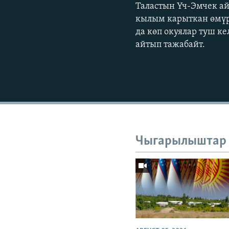
Таластын Үч-Эмчек а
кылым карыткан өмүр
да көп окуялар туш к
айтып тажабайт.
Чыгарылыштар