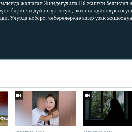
йылында жашаган Жийдегүл апа 118 жашын белгилеп 
үнө биринчи дүйнөлүк согуш, экинчи дүйнөлүк согуш
елди. Учурда небере, чөбөрөлөрүнө азыр узак жашоон