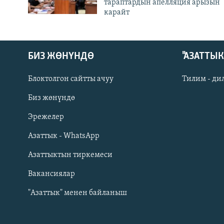
тараптардын апелляция арызын
карайт
БИЗ ЖӨНҮНДӨ
"АЗАТТЫ
Блоктолгон сайтты ачуу
Тилим - ди
Биз жөнүндө
Русский
Эрежелер
Азаттык - WhatsApp
ОНЛАЙН ШЕРИНЕ
Азаттыктын тиркемеси
Вакансиялар
"Азаттык" менен байланыш
ЭЕ/АРнун бардык сайттары