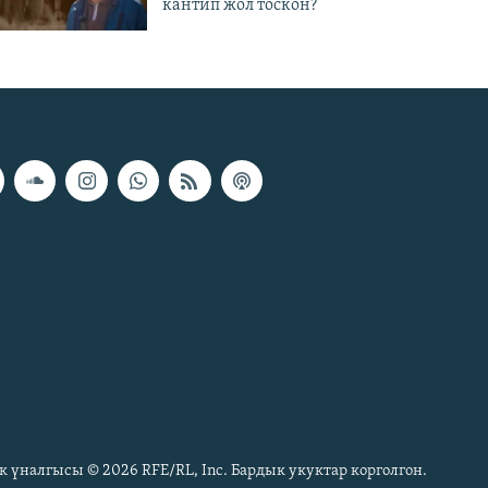
кантип жол тоскон?
к үналгысы © 2026 RFE/RL, Inc. Бардык укуктар корголгон.