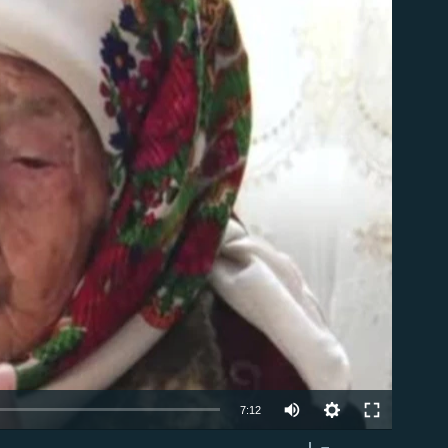
able
7:12