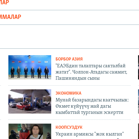
ЛАР
ММАЛАР
БОРБОР АЗИЯ
"ЕАЭБдин талаптары сакталбай
жатат". Чолпон-Атадагы саммит,
Пашиняндын сыны
ЭКОНОМИКА
Мунай базарындагы каатчылык:
Өкмөт күйүүчү май дагы
кымбаттай турганын эскертти
КООПСУЗДУК
Украин армиясы "жок кылган"