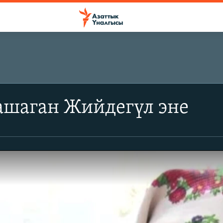
шаган Жийдегүл эне