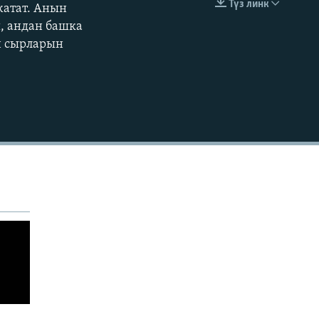
Түз линк
жатат. Анын
EMBED
, андан башка
ун сырларын