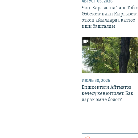
АВГУСТ 05, 2026
Чоң-Кара жана Таш-Төбө
Өзбекстандан Кыргызста
өткөн айылдарда каттоо
иши башталды
ИЮЛЬ 30, 2026
Бишкектеги Айтматов
көчөсү кеңейтилет. Бак-
дарак эмне болот?