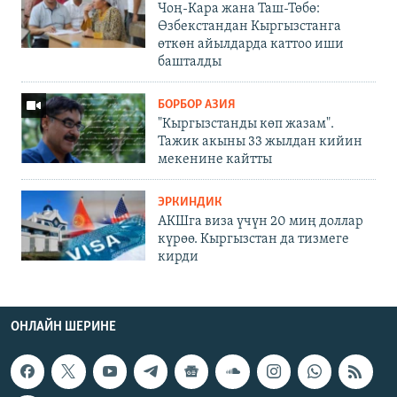
Чоң-Кара жана Таш-Төбө:
Өзбекстандан Кыргызстанга
өткөн айылдарда каттоо иши
башталды
БОРБОР АЗИЯ
"Кыргызстанды көп жазам".
Тажик акыны 33 жылдан кийин
мекенине кайтты
ЭРКИНДИК
АКШга виза үчүн 20 миң доллар
күрөө. Кыргызстан да тизмеге
кирди
ОНЛАЙН ШЕРИНЕ