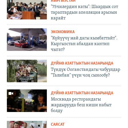
КЫРГЫЗСТАН
"75чилердин каты": Шаардык сот
тараптардын апелляция арызын
карайт
ЭКОНОМИКА
"Күйүүчү май дагы кымбаттайт".
Кыргызстан абалдан кантип
чыгат?
ДҮЙНӨ АЗАТТЫКТЫН НАЗАРЫНДА
Түндүк Ооганстандагы чабуулдар
"Талибан" үчүн чоң сынообу?
ДҮЙНӨ АЗАТТЫКТЫН НАЗАРЫНДА
Москвада ресторандагы
жардырууда беш киши набыт
болду
САЯСАТ