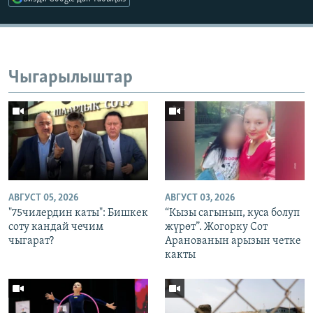
Чыгарылыштар
АВГУСТ 05, 2026
АВГУСТ 03, 2026
"75чилердин каты": Бишкек
“Кызы сагынып, куса болуп
соту кандай чечим
жүрөт”. Жогорку Сот
чыгарат?
Аранованын арызын четке
какты