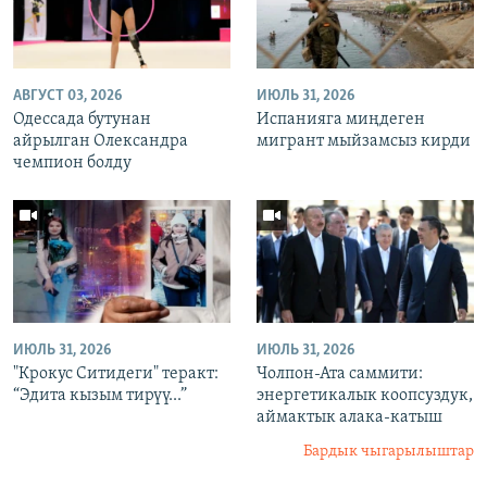
АВГУСТ 03, 2026
ИЮЛЬ 31, 2026
Одессада бутунан
Испанияга миңдеген
айрылган Олександра
мигрант мыйзамсыз кирди
чемпион болду
ИЮЛЬ 31, 2026
ИЮЛЬ 31, 2026
"Крокус Ситидеги" теракт:
Чолпон-Ата саммити:
“Эдита кызым тирүү...”
энергетикалык коопсуздук,
аймактык алака-катыш
Бардык чыгарылыштар