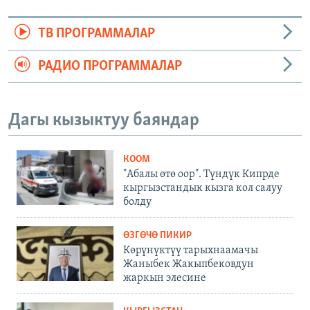
ТВ ПРОГРАММАЛАР
РАДИО ПРОГРАММАЛАР
Дагы кызыктуу баяндар
КООМ
"Абалы өтө оор". Түндүк Кипрде
кыргызстандык кызга кол салуу
болду
ӨЗГӨЧӨ ПИКИР
Көрүнүктүү тарыхнаамачы
Жаныбек Жакыпбековдун
жаркын элесине