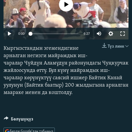
No media source currently available
ОНЛАЙН ШЕРИНЕ
ЭЖЕ-СИҢДИЛЕР
АЗАТТЫК+
ЫҢГАЙСЫЗ СУРООЛОР
Auto
0:00
6:27
240p
ЭЕ/АРнун бардык сайттары
Түз линк
Кыргызстандын эгемендигине
360p
арналган негизги майрамдык иш-
чаралар Чүйдүн Аламүдүн районундагы Чуңкурчак
480p
Auto
240p
360p
480p
жайлоосунда өттү. Бул күнү майрамдык иш-
720p
чаралар көрүнүктүү саясий ишмер Байтик Канай
720p
1080p
1080p
уулунун (Байтик баатыр) 200 жылдыгына арналган
маараке менен да коштолду.
Бөлүшүңүз
Бизди Google'дан табыңыз