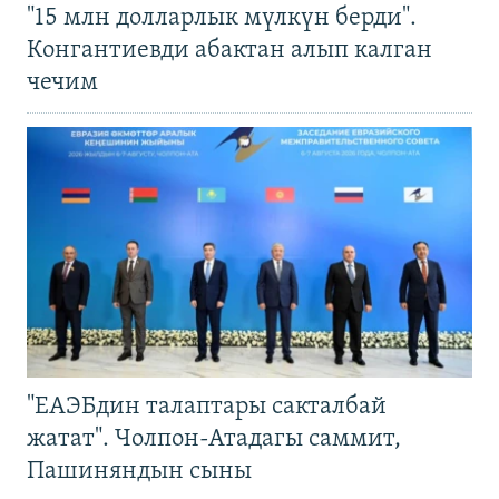
"15 млн долларлык мүлкүн берди".
Конгантиевди абактан алып калган
чечим
"ЕАЭБдин талаптары сакталбай
жатат". Чолпон-Атадагы саммит,
Пашиняндын сыны