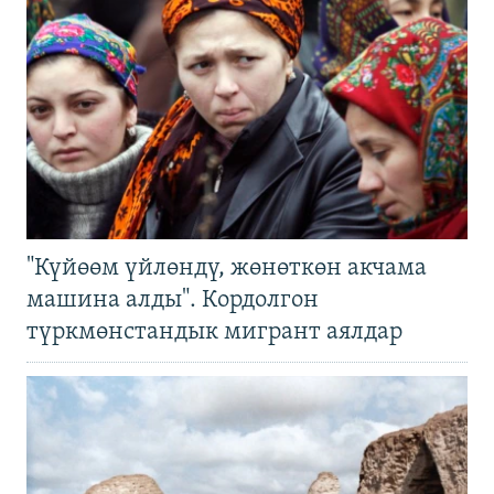
"Күйөөм үйлөндү, жөнөткөн акчама
машина алды". Кордолгон
түркмөнстандык мигрант аялдар