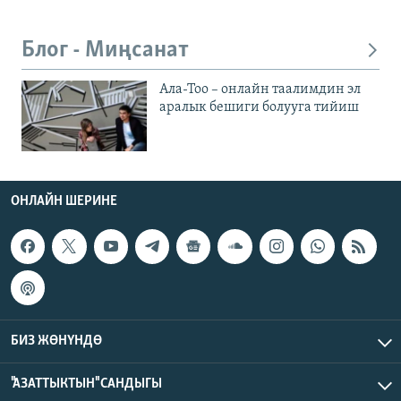
Блог - Миңсанат
Ала-Тоо – онлайн таалимдин эл
аралык бешиги болууга тийиш
ОНЛАЙН ШЕРИНЕ
БИЗ ЖӨНҮНДӨ
"АЗАТТЫКТЫН" САНДЫГЫ