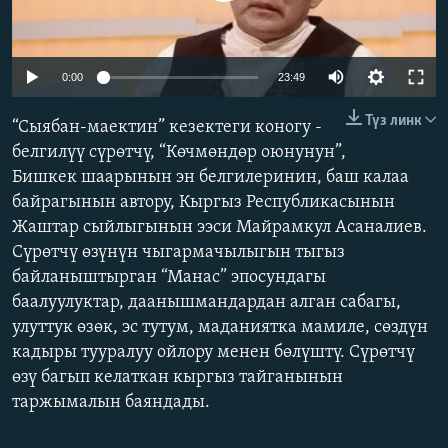
ОНЛАЙН ШЕРИНЕ
ЭЖЕ-СИҢДИЛЕР
АЗАТТЫК+
Auto
0:00
23:49
ЫҢГАЙСЫЗ СУРООЛОР
240p
Түз линк
“Сыябан-маектин” кезектеги коногу -
360p
белгилүү сүрөтчү, “Көчмөндөр оюнунун”,
ЭЕ/АРнун бардык сайттары
Бишкек шаарынын эн белгилеринин, баш калаа
480p
Auto
240p
360p
480p
байрагынын автору, Кыргыз Республикасынын
720p
Жаштар сыйлыгынын ээси Майрамкул Асаналиев.
720p
1080p
1080p
Сүрөтчү өзүнүн чыгармачылыгын тыгыз
байланыштырган “Манас” эпосундагы
баалуулуктар, даанышмандардан алган сабагы,
улуттук өзөк, эс тутум, маданиятка мамиле, сөздүн
кадыры тууралуу ойлору менен бөлүштү. Сүрөтчү
өзү багып келаткан кыргыз тайганынын
таржымалын баяндады.