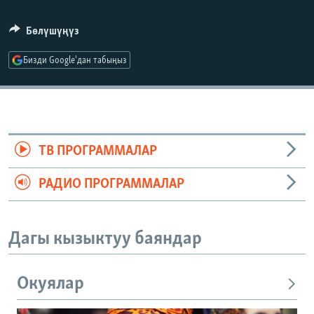
Бөлүшүңүз
Бизди Google'дан табыңыз
ТВ ПРОГРАММАЛАР
РАДИО ПРОГРАММАЛАР
Дагы кызыктуу баяндар
Окуялар