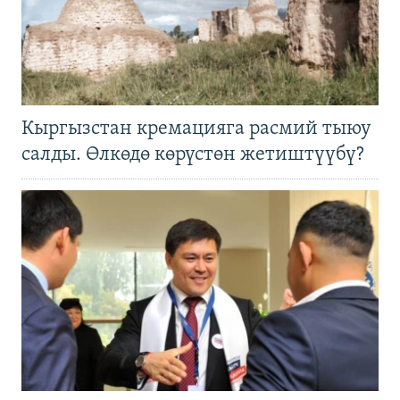
Кыргызстан кремацияга расмий тыюу
салды. Өлкөдө көрүстөн жетиштүүбү?