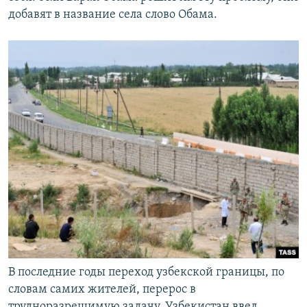
добавят в название села слово Обама.
В последние годы переход узбекской границы, по
словам самих жителей, перерос в
трудноразрешимую задачу. Узбекистан ввел