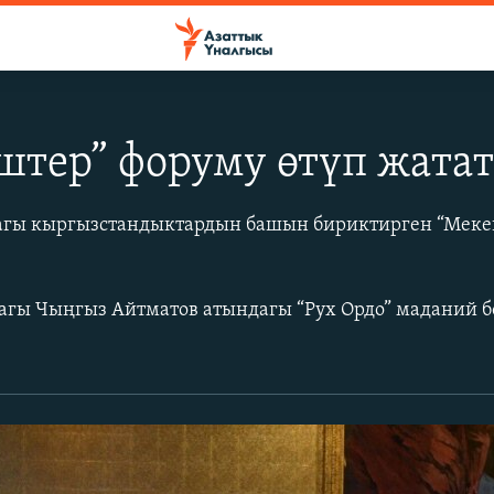
штер” форуму өтүп жата
агы кыргызстандыктардын башын бириктирген “Меке