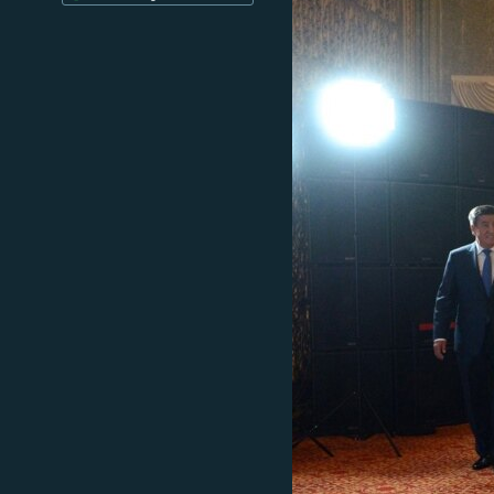
ЭЖЕ-СИҢДИЛЕР
АЗАТТЫК+
ЫҢГАЙСЫЗ СУРООЛОР