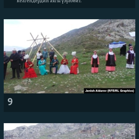
келгендердин аягы үзүлбөйт.
9