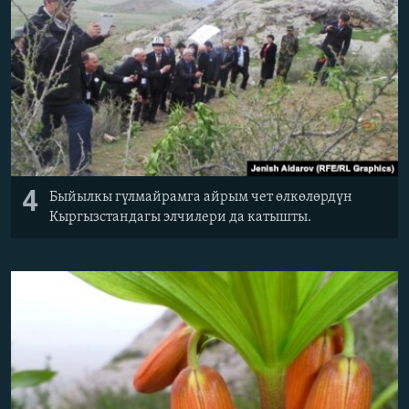
4
Быйылкы гүлмайрамга айрым чет өлкөлөрдүн
Кыргызстандагы элчилери да катышты.