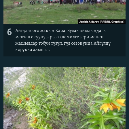
6
Айгүл тоого жакын Кара-Булак айылындагы
мектеп окуучулары өз демилгелери менен
жашылдар тобун түзүп, гүл сезонунда Айгүлдү
корукка алышат.