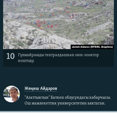
10
Гүлмайрамды театралдашкан оюн-зооктор
коштоду.
Жеңиш Айдаров
"Азаттыктын" Баткен облусундагы кабарчысы.
Ош мамлекеттик университетин аяктаган.