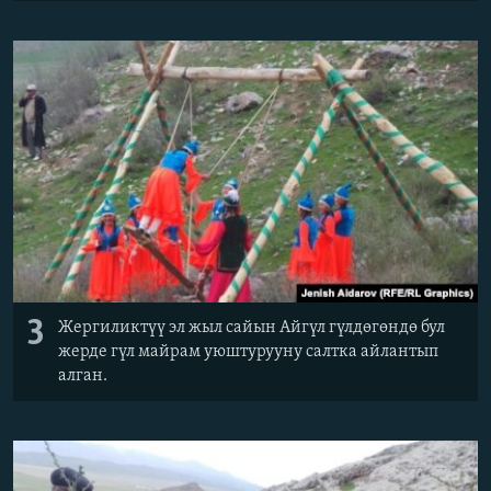
3
Жергиликтүү эл жыл сайын Айгүл гүлдөгөндө бул
жерде гүл майрам уюштурууну салтка айлантып
алган.