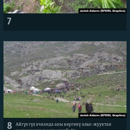
7
8
Айгүл гүл ачканда аны көргөнү алыс-жууктан