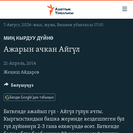
Линктер
Мазмунга
өтүңүз
7-Август, 2026-жыл, жума, Бишкек убактысы 17:10
Навигацияга
ЖАҢЫЛЫКТАР
өтүңүз
МИҢ КЫРДУУ ДҮЙНӨ
КЫРГЫЗСТАН
Издөөгө
Ажарын ачкан Айгүл
салыңыз
ДҮЙНӨ
КЫРГЫЗСТАН
УКРАИНА
21-Апрель, 2014
САЯСАТ
ДҮЙНӨ
Жеңиш Айдаров
АТАЙЫН ИЛИКТӨӨ
ЭКОНОМИКА
БОРБОР АЗИЯ
ТВ ПРОГРАММАЛАР
МАДАНИЯТ
Бөлүшүңүз
ПОДКАСТ
БҮГҮН АЗАТТЫКТА
Бизди Google'дан табыңыз
ӨЗГӨЧӨ ПИКИР
ЭКСПЕРТТЕР ТАЛДАЙТ
Баткенде ажайып гүл - Айгүл гүлүн ачты.
БИЗ ЖАНА ДҮЙНӨ
Кыргызстандын башка жеринде кездешпеген бул
Русский
гүл дүйнөнүн 2-3 гана өлкөсүндө өсөт. Баткенде
ДАНИСТЕ