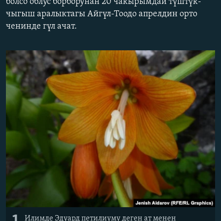
болсо облус борборунан 20 чакырымдай түштүк-
ОНЛАЙН ШЕРИНЕ
ЭЖЕ-СИҢДИЛЕР
чыгыш аралыктагы Айгүл-Тоодо апрелдин орто
ченинде гүл ачат.
АЗАТТЫК+
ЫҢГАЙСЫЗ СУРООЛОР
ЭЕ/АРнун бардык сайттары
Илимде Эдуард петилиуму деген ат менен