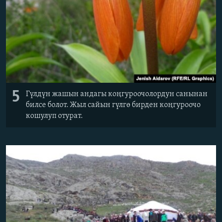
5
Гүлдүн жашын андагы коңгуроочолордун санынан
билсе болот. Жыл сайын гүлгө бирден коңгуроочо
кошулуп отурат.