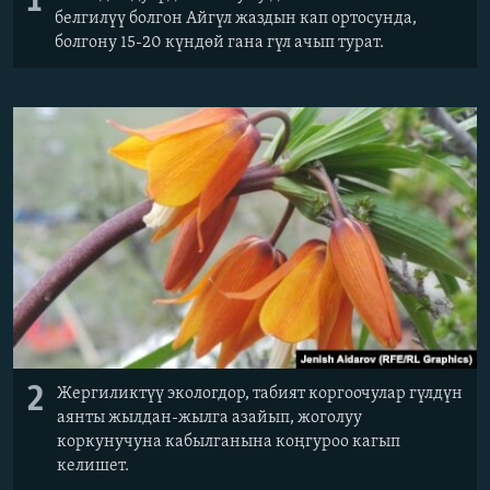
1
белгилүү болгон Айгүл жаздын кап ортосунда,
болгону 15-20 күндөй гана гүл ачып турат.
2
Жергиликтүү экологдор, табият коргоочулар гүлдүн
аянты жылдан-жылга азайып, жоголуу
коркунучуна кабылганына коңгуроо кагып
келишет.