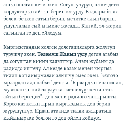
ашып калган кези экен. Согуш учурун, ал кездеги
кордуктарын айтып берип олтурду. Балдарыбызга
белек-бечкек сатып берип, мечитке алып барып,
ушунчалык сый мамиле жасады. Кап ай, эл-жерин
сагынган го деп ойлодум.
Кыргызстандан келген делегацияларга жолугуп
турушчу экен.
Төлөмүш Жакып уулу
деген агабыз
да согуштан кийин калыптыр. Анын жубайы да
радиодо иштечү. Ал кезде казак менен кыргыз
тилин көп айырмалай алышчу эмес экен. "Өзгөчө
ырлардан адашабыз" дешти. "Ырлардын маанисин,
музыканын кайсы улутка тиешелүү экенин так
айтып берсеңиз"- деп мени радиого чакырышты.
Көрсө казактын ырын кыргыздыкы деп берип
жүрүшүптүр. Ырдап атканда тилди ажыратыш
кыйыныраак болгон го деп ойлоп койдум.