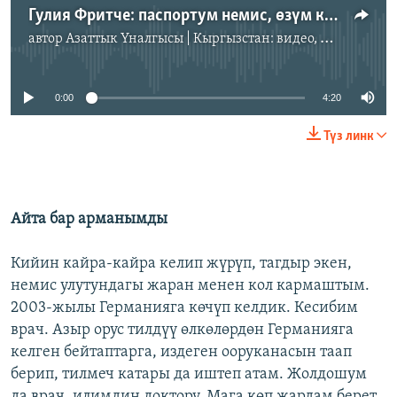
Гулия Фритче: паспортум немис, өзүм кыргыз
автор
Азаттык Үналгысы | Кыргызстан: видео, фото, кабарлар
No media source currently available
0:00
4:20
Түз линк
Айта бар арманымды
Кийин кайра-кайра келип жүрүп, тагдыр экен,
немис улутундагы жаран менен кол кармаштым.
2003-жылы Германияга көчүп келдик. Кесибим
врач. Азыр орус тилдүү өлкөлөрдөн Германияга
келген бейтаптарга, издеген ооруканасын таап
берип, тилмеч катары да иштеп атам. Жолдошум
да врач, илимдин доктору. Мага көп жардам берет.