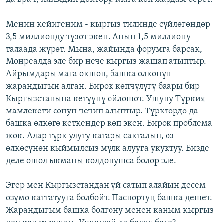
Менин кейигеним - кыргыз тилинде сүйлөгөндөр
3,5 миллионду түзөт экен. Анын 1,5 миллиону
талаада жүрөт. Мына, жайында форумга барсак,
Монреалда эле бир нече кыргыз жашап атыптыр.
Айрымдары мага окшоп, башка өлкөнүн
жарандыгын алган. Бирок көпчүлүгү баары бир
Кыргызстанына кетүүнү ойлошот. Ушуну Түркия
мамлекети сонун чечип алыптыр. Түрктөрдө да
башка өлкөгө кеткендер көп экен. Бирок проблема
жок. Алар түрк улуту катары сакталып, өз
өлкөсүнөн кыймылсыз мүлк алууга укуктуу. Бизде
деле ошол ыкманы колдонушса болор эле.
Эгер мен Кыргызстандан үй сатып алайын десем
өзүмө каттатууга болбойт. Паспортуң башка дешет.
Жарандыгым башка болгону менен каным кыргыз