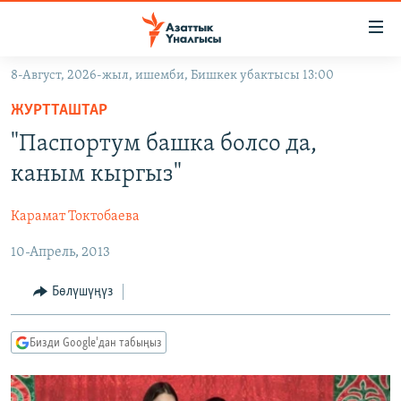
Линктер
Мазмунга
өтүңүз
8-Август, 2026-жыл, ишемби, Бишкек убактысы 13:00
Навигацияга
ЖАҢЫЛЫКТАР
өтүңүз
ЖУРТТАШТАР
КЫРГЫЗСТАН
Издөөгө
"Паспортум башка болсо да,
салыңыз
ДҮЙНӨ
КЫРГЫЗСТАН
каным кыргыз"
УКРАИНА
САЯСАТ
ДҮЙНӨ
Карамат Токтобаева
АТАЙЫН ИЛИКТӨӨ
ЭКОНОМИКА
БОРБОР АЗИЯ
10-Апрель, 2013
ТВ ПРОГРАММАЛАР
МАДАНИЯТ
ПОДКАСТ
БҮГҮН АЗАТТЫКТА
Бөлүшүңүз
ӨЗГӨЧӨ ПИКИР
ЭКСПЕРТТЕР ТАЛДАЙТ
Бизди Google'дан табыңыз
БИЗ ЖАНА ДҮЙНӨ
Русский
ДАНИСТЕ