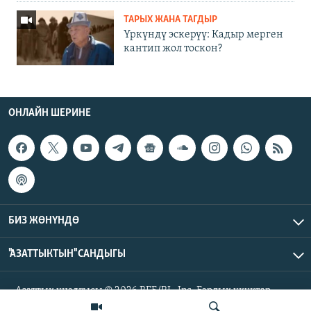
ТАРЫХ ЖАНА ТАГДЫР
Үркүндү эскерүү: Кадыр мерген
кантип жол тоскон?
ОНЛАЙН ШЕРИНЕ
БИЗ ЖӨНҮНДӨ
"АЗАТТЫКТЫН" САНДЫГЫ
Азаттык үналгысы © 2026 RFE/RL, Inc. Бардык укуктар
корголгон.