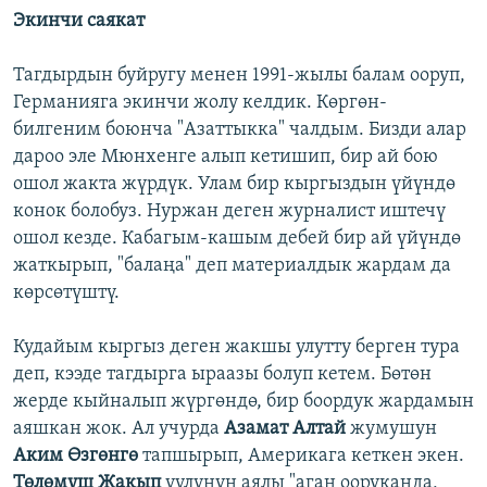
Экинчи саякат
Тагдырдын буйругу менен 1991-жылы балам ооруп,
Германияга экинчи жолу келдик. Көргөн-
билгеним боюнча "Азаттыкка" чалдым. Бизди алар
дароо эле Мюнхенге алып кетишип, бир ай бою
ошол жакта жүрдүк. Улам бир кыргыздын үйүндө
конок болобуз. Нуржан деген журналист иштечү
ошол кезде. Кабагым-кашым дебей бир ай үйүндө
жаткырып, "балаңа" деп материалдык жардам да
көрсөтүштү.
Кудайым кыргыз деген жакшы улутту берген тура
деп, кээде тагдырга ыраазы болуп кетем. Бөтөн
жерде кыйналып жүргөндө, бир боордук жардамын
аяшкан жок. Ал учурда
Азамат Алтай
жумушун
Аким Өзгөнгө
тапшырып, Америкага кеткен экен.
Төлөмүш Жакып
уулунун аялы "агаң ооруканда,