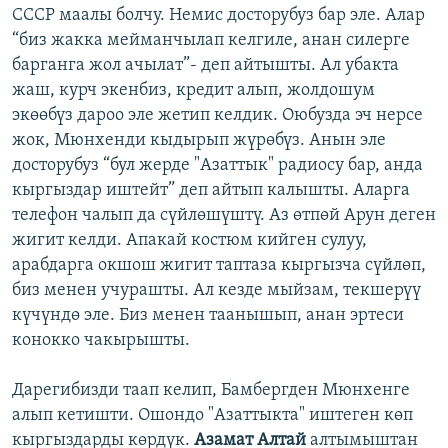
СССР маалы болчу. Немис досторубуз бар эле. Алар
“биз жакка мейманчылап келгиле, анан силерге
барганга жол ачылат”- деп айтышты. Ал убакта
жаш, курч экенбиз, кредит алып, жолдошум
экөөбүз дароо эле жетип келдик. Оюбузда эч нерсе
жок, Мюнхенди кыдырып жүрөбүз. Анын эле
досторубуз “бул жерде "Азаттык" радиосу бар, анда
кыргыздар иштейт” деп айтып калышты. Аларга
телефон чалып да сүйлөшүштү. Аз өтпөй Арун деген
жигит келди. Апакай костюм кийген сулуу,
арабдарга окшош жигит таптаза кыргызча сүйлөп,
биз менен учурашты. Ал кезде мыйзам, текшерүү
күчүндө эле. Биз менен таанышып, анан эртеси
конокко чакырышты.
Дарегибизди таап келип, Бамбергден Мюнхенге
алып кетишти. Ошондо "Азаттыкта" иштеген көп
кыргыздарды көрдүк.
Азамат Алтай
алтымыштан