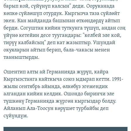
барып кой, сүйүнүп калсын" деди. Ооруканада
көпкө сүйлөшүп отурдук. Кыргызча таза сүйлөйт
экен. Кан майданда башынан өткөндөрдү айтып
берди. Согуштан кийин туткунга түшүп, андан соң
үйүнө кетейин десе туугандары: "келбей эле кой,
тирүү калбайсың" деп кат жазыптыр. Ушундай
окуяларын айтып берип, бала-чакасы менен
тааныштырды.
Ошентип алты ай Германияда жүрүп, кайра
Кыргызстанга кайткыча союз ыдырап кетти. 1991-
жылы сентябрь айында, өлкөбүз эгемендик
алгандан кийин келдик. Ошондо биринчи эле
түшкөнү Германияда жүргөн кыргыздар болду.
Айланып Ала-Тоосун көрүшөт турбайбы деп
сүйүндүм.