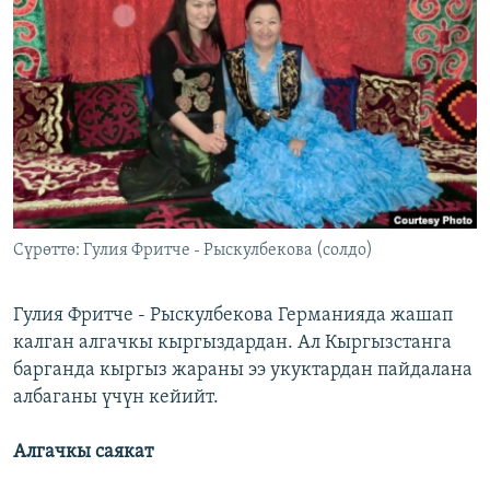
ОНЛАЙН ШЕРИНЕ
ЭЖЕ-СИҢДИЛЕР
АЗАТТЫК+
ЫҢГАЙСЫЗ СУРООЛОР
ЭЕ/АРнун бардык сайттары
Сүрөттө: Гулия Фритче - Рыскулбекова (солдо)
Гулия Фритче - Рыскулбекова Германияда жашап
калган алгачкы кыргыздардан. Ал Кыргызстанга
барганда кыргыз жараны ээ укуктардан пайдалана
албаганы үчүн кейийт.
Алгачкы саякат