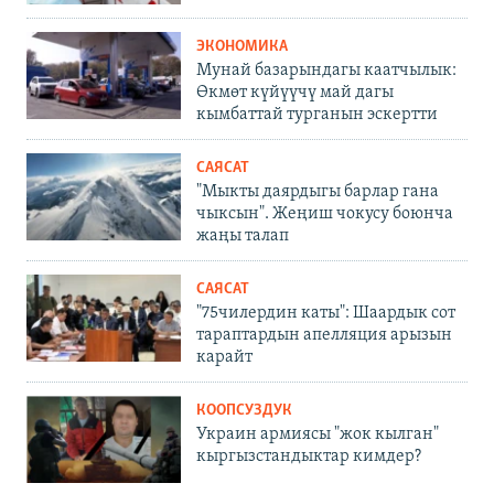
ЭКОНОМИКА
Мунай базарындагы каатчылык:
Өкмөт күйүүчү май дагы
кымбаттай турганын эскертти
САЯСАТ
"Мыкты даярдыгы барлар гана
чыксын". Жеңиш чокусу боюнча
жаңы талап
САЯСАТ
"75чилердин каты": Шаардык сот
тараптардын апелляция арызын
карайт
КООПСУЗДУК
Украин армиясы "жок кылган"
кыргызстандыктар кимдер?