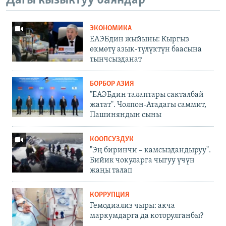
Дагы кызыктуу баяндар
ЭКОНОМИКА
ЕАЭБдин жыйыны: Кыргыз
өкмөтү азык-түлүктүн баасына
тынчсызданат
БОРБОР АЗИЯ
"ЕАЭБдин талаптары сакталбай
жатат". Чолпон-Атадагы саммит,
Пашиняндын сыны
КООПСУЗДУК
"Эң биринчи – камсыздандыруу".
Бийик чокуларга чыгуу үчүн
жаңы талап
КОРРУПЦИЯ
Гемодиализ чыры: акча
маркумдарга да которулганбы?