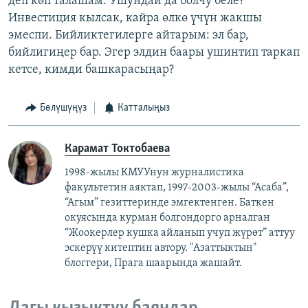
деп көп талашам. Ушундай да болчу беле?
Инвестиция кылсак, кайра өлкө үчүн жакшы
эмеспи. Бийликтегилерге айтарым: эл бар,
бийлигиңер бар. Эгер элдин баары ушинтип таркап
кетсе, кимди башкарасыңар?
Бөлүшүңүз
Катталыңыз
Карамат Токтобаева
1998-жылы КМУУнун журналистика
факультетин аяктап, 1997-2003-жылы “Асаба”,
“Агым” гезиттеринде эмгектенген. Баткен
окуясында курман болгондорго арналган
“Жоокерлер кушка айланып учуп жүрөт” аттуу
эскерүү китептин автору. "Азаттыктын"
блоггери, Прага шаарында жашайт.