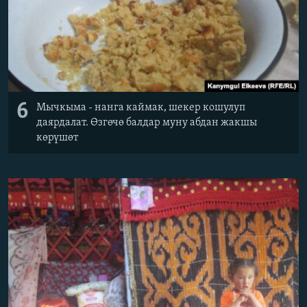
6
Мычкыма - нанга каймак, шекер кошулуп
даярдалат. Өзгөчө балдар муну абдан жакшы
көрүшөт