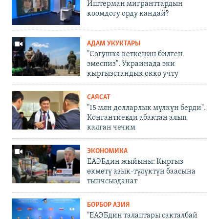
Иштерман мигранттардын
коомдогу орду кандай?
АДАМ УКУКТАРЫ
"Согушка кеткенин билген
эмеспиз". Украинада эки
кыргызстандык окко учту
САЯСАТ
"15 млн долларлык мүлкүн берди".
Конгантиевди абактан алып
калган чечим
ЭКОНОМИКА
ЕАЭБдин жыйыны: Кыргыз
өкмөтү азык-түлүктүн баасына
тынчсызданат
БОРБОР АЗИЯ
"ЕАЭБдин талаптары сакталбай