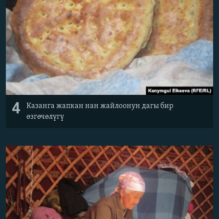
4
Казанга жапкан нан жайлоонун дагы бир
өзгөчөлүгү