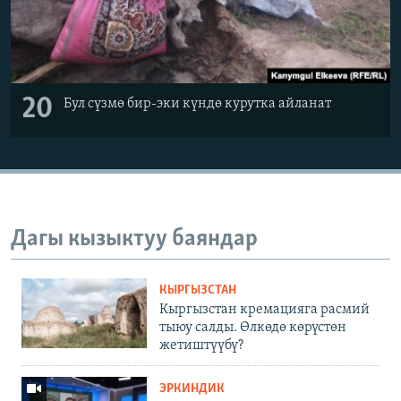
20
Бул сүзмө бир-эки күндө курутка айланат
Дагы кызыктуу баяндар
КЫРГЫЗСТАН
Кыргызстан кремацияга расмий
тыюу салды. Өлкөдө көрүстөн
жетиштүүбү?
ЭРКИНДИК