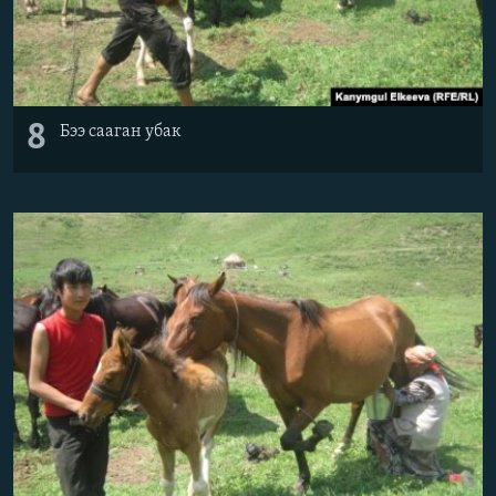
8
Бээ сааган убак