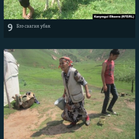
9
Бээ сааган убак