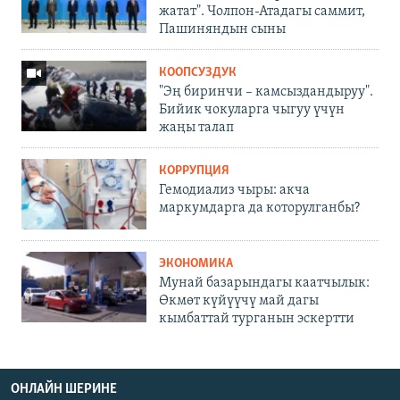
жатат". Чолпон-Атадагы саммит,
Пашиняндын сыны
КООПСУЗДУК
"Эң биринчи – камсыздандыруу".
Бийик чокуларга чыгуу үчүн
жаңы талап
КОРРУПЦИЯ
Гемодиализ чыры: акча
маркумдарга да которулганбы?
ЭКОНОМИКА
Мунай базарындагы каатчылык:
Өкмөт күйүүчү май дагы
кымбаттай турганын эскертти
ОНЛАЙН ШЕРИНЕ