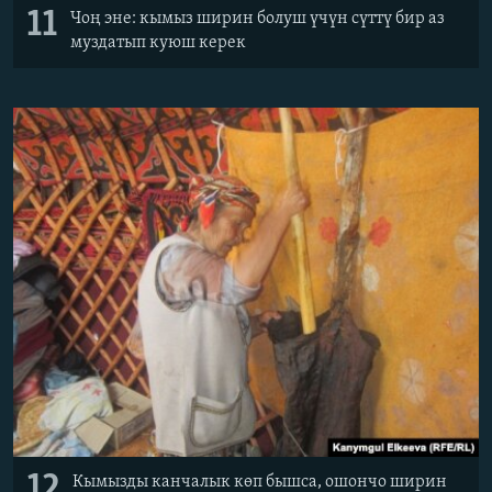
11
Чоң эне: кымыз ширин болуш үчүн сүттү бир аз
муздатып куюш керек
12
Кымызды канчалык көп бышса, ошончо ширин