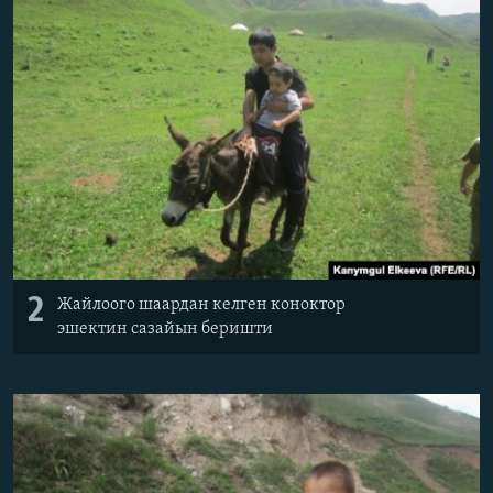
2
Жайлоого шаардан келген коноктор
эшектин сазайын беришти