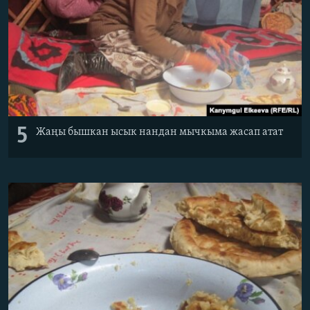
5
Жаңы бышкан ысык нандан мычкыма жасап атат