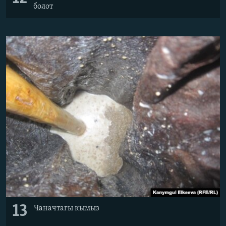
болот
13
Чаначтагы кымыз