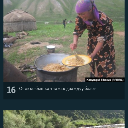
16
Очокко бышкан тамак даамдуу болот