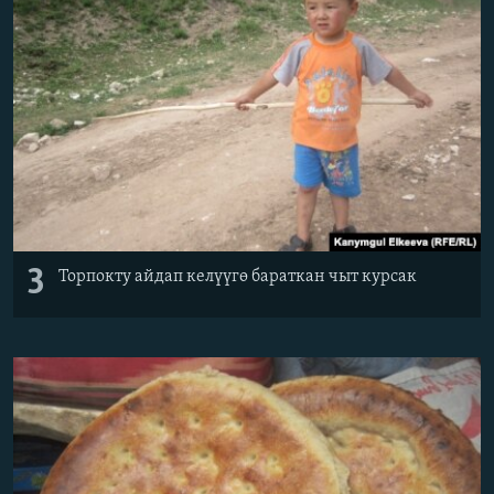
3
Торпокту айдап келүүгө бараткан чыт курсак