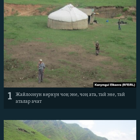
ОНЛАЙН ШЕРИНЕ
ЭЖЕ-СИҢДИЛЕР
АЗАТТЫК+
ЫҢГАЙСЫЗ СУРООЛОР
ЭЕ/АРнун бардык сайттары
1
Жайлоонун көркүн чоң эне, чоң ата, тай эне, тай
аталар ачат