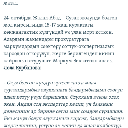
жатат.
24-октябрда Жалал-Абад – Сузак жолунда болгон
жол кырсыгында 15-17 жаш курактагы
көкжаңгактык күлгүндөй үч улан мерт кеткен.
Алардын жакындары прокуратурага
маркумдардын сөөктөрү соттук-экспертизалык
кароодон өткөрүлүп, жерге берилгенден кийин
кайрылып отурушат. Маркум Бекзаттын апасы
Лола Курбанова:
- Окуя болгон күндүн эртеси таңга маал
туугандарыбыз өлүкканага балдарыбыздын сөөгүн
алып кетүү үчүн барышкан. Өлүккана ачыла элек
экен. Андан соң эксперттер келип, үч баланын
денесинин ар бирине сегиз миң сомдон сурашкан.
Биз макул болуп өлүкканага кирсек, балдарыбызды
жерге таштап, үстүнө ак кепин да жаап койбоптур.