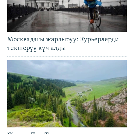
Москвадагы жардыруу: Курьерлерди
текшерүү күч алды