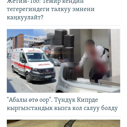
Жетим-Тоо: Темир кендин
тегерегиндеги талкуу эмнени
каңкуулайт?
"Абалы өтө оор". Түндүк Кипрде
кыргызстандык кызга кол салуу болду