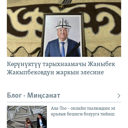
Көрүнүктүү тарыхнаамачы Жаныбек
Жакыпбековдун жаркын элесине
Блог - Миңсанат
Ала-Тоо – онлайн таалимдин эл
аралык бешиги болууга тийиш