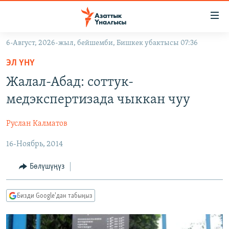
Линктер
Мазмунга
өтүңүз
6-Август, 2026-жыл, бейшемби, Бишкек убактысы 07:36
Навигацияга
ЖАҢЫЛЫКТАР
өтүңүз
ЭЛ ҮНҮ
КЫРГЫЗСТАН
Издөөгө
Жалал-Абад: соттук-
салыңыз
ДҮЙНӨ
КЫРГЫЗСТАН
медэкспертизада чыккан чуу
УКРАИНА
САЯСАТ
ДҮЙНӨ
Руслан Калматов
АТАЙЫН ИЛИКТӨӨ
ЭКОНОМИКА
БОРБОР АЗИЯ
16-Ноябрь, 2014
ТВ ПРОГРАММАЛАР
МАДАНИЯТ
ПОДКАСТ
БҮГҮН АЗАТТЫКТА
Бөлүшүңүз
ӨЗГӨЧӨ ПИКИР
ЭКСПЕРТТЕР ТАЛДАЙТ
Бизди Google'дан табыңыз
БИЗ ЖАНА ДҮЙНӨ
Русский
ДАНИСТЕ