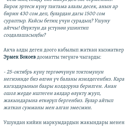
Бирок эртеси күнү тактама алалы десек, анын ар
бирин 430 сом деп, булардан дагы 1500 сом
сураптыр. Кайсы бетиң үчүн сурадың? Ушуну
айтчы! Өлүктүн да үстүнөн ушинтип
соодалашасыңбы?
Акча алды деген доого кабылып жаткан кызматкер
Эрмек Бокоев
дооматты төгүнгө чыгарды:
- 25-октябрь күнү тергөөчүнүн токтомунун
негизинде биз өлгөн үч баланы изилдегенбиз. Кара
кагаздарынын баары колдоруна берилген. Анан
ошол жерде иштеген аялдар өлүктү жууп,
жакындарына өткөрүп бергенбиз. Булар айтып
жаткан сумманы мен алган эмесмин.
Ушундан кийин маркумдардын жакындары менен