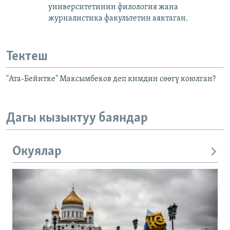
университетинин филология жана
журналистика факультетин аяктаган.
Тектеш
"Ата-Бейитке" Максымбеков деп кимдин сөөгү коюлган?
Дагы кызыктуу баяндар
Окуялар