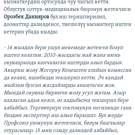
кызматкердин ортосунда чуу чыгып кетти.
Облустук соттук-медициналык бюронун жетекчиси
Орозбек Данияров
бул иш териштирилип,
дооматтар далилденсе, тиешелүү кызматкер иштен
кетерин убада кылды:
- 14 жылдан бери ушул мекемеде жетекчи болуп
иштеп келатам. 2010-жылдагы май жана июнь
окуяларында канчалаган иштерди алып бардык.
Акыркы жолу Жогорку Кеңештен атайын комиссия
да келип, ишибизди текшерип кетти. Эч кандай
мыйзам бузган жагдайларды аныктаган жок.
Мындай окуяны биринчи жолу угуп жатам. Азыр
каалаган адам келсе, өз алдыбызча текшерип бере
албайбыз. Тергөөчүнүн токтомунун негизинде гана
биздин эксперттер иш алып барышат. Бул жерде
Профсоюз уюмунун жетекчиси, бөлүм башчылар
отурасыңар. 15 миң сомду далилдей албайбыз,