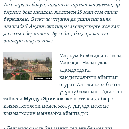
Ага наразы болуп, талашып-тартышып жатып, ар
бирине беш миңден, жалпысы 15 миң сом санап
беришкен. Өлүктүн үстүнөн да ушинтип акча
алышабы? Андан сырткары эксперттерге кол кап
да сатып беришкен. Буга биз, балдардын ата-
энелери нааразыбыз.
Маркум Көлбайдын апасы
Мавлюда Насыкулова
адамдардагы
кайдыгерликти айыптап
отурат. Ал эми каза болгон
үчүнчү баланын - Адистин
тайкеси
Мундуз Эрмеков
экспертизалык бюро
кызматкерлери менен жолугушууда мекеме
кызматкерин мындайча айыптады:
- Беш миң сомду биз макул деп эле бермекпиз.