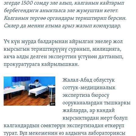
эгерде 1500 сомду эле алып, калганын кайтарып
бербегендиги аныкталса эле жумуштан кетет.
Калганын тергөө органдары териштирип берсин.
Силер да менин атыма арыз жазып коюңуздар.
Үч күн мурда балдарынан айрылган энелер жол
кырсыгын териштирүүнү суранып, милицияга,
акча алды делген эксперттин үстүнөн даттанып,
прокуратурага кайрылышкан.
Жалал-Абад облустук
соттук-медициналык
экспертиза бюросу
ооруканалардан тышкаркы
жайларда, ар кандай
кырсыктардан мерт болуп
калгандардын сөөктөрүн экспертизадан өткөрүп
турат. Бул мекеменин өз алдынча лабораториясы