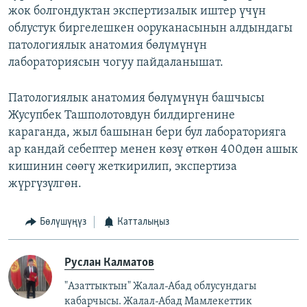
жок болгондуктан экспертизалык иштер үчүн
облустук биргелешкен ооруканасынын алдындагы
патологиялык анатомия бөлүмүнүн
лабораториясын чогуу пайдаланышат.
Патологиялык анатомия бөлүмүнүн башчысы
Жусупбек Ташполотовдун билдиргенине
караганда, жыл башынан бери бул лабораторияга
ар кандай себептер менен көзү өткөн 400дөн ашык
кишинин сөөгү жеткирилип, экспертиза
жүргүзүлгөн.
Бөлүшүңүз
Катталыңыз
Руслан Калматов
"Азаттыктын" Жалал-Абад облусундагы
кабарчысы. Жалал-Абад Мамлекеттик