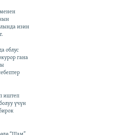
 менен
анын
алында изин
т.
да облус
окурор гана
кы
себептер
уп иштеп
болуу үчүн
 бирок
рөдө “Шам”