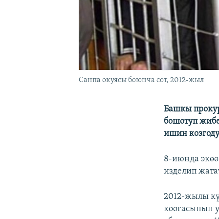
Санпа окуясы боюнча сот, 2012-жыл
Башкы проку
бошотуп жибе
ишин козгоду
8-июнда экөө
изделип жата
2012-жылы кү
коогасынын у