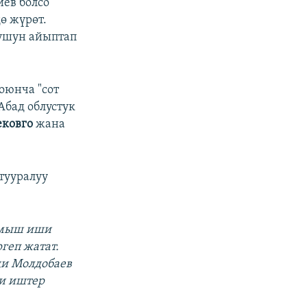
иев болсо
ө жүрөт.
ушун айыптап
оюнча "сот
Абад облустук
ековго
жана
тууралуу
лмыш иши
геп жатат.
и Молдобаев
и иштер