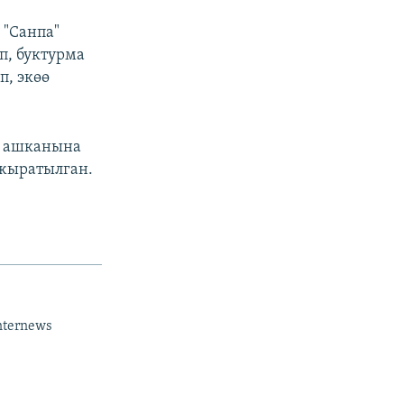
 "Санпа"
п, буктурма
п, экөө
н ашканына
ажыратылган.
nternews