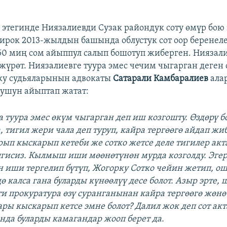
этегинде Ниязалиевди Сузак райондук соту өмүр бою
ирок 2013-жылдын башында облустук сот оор беренел
50 миң сом айыппул салып бошотуп жиберген. Ниязал
 жүрөт. Ниязалиевге туура эмес чечим чыгарган деген 
ку судьяларынын адвокаты
Сатарали Камбаралиев
ала
ушун айыптап жатат:
а туура эмес өкүм чыгарган деп иш козгошту. Өздөрү 
, тигил жери чала деп туруп, кайра тергөөгө айдап жи
рып кыскарып кетеби же сотко жетсе деле тигилер акт
лгисиз. Кылмыш иши мөөнөтүнөн мурда козголду. Эг
 иши тергелип бүтүп, Жогорку Сотко чейин жетип, о
ө калса гана буларды күнөөлүү десе болот. Азыр эрте
ти прокуратура өзү суранганынан кайра тергөөгө жөн
ры кыскарып кетсе эмне болот? Далил жок деп сот ак
Анда буларды камагандар жооп берет да.