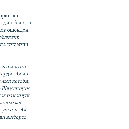
 эркинен
ердин баарын
иев ошондон
облустук
рга кылмыш
болсо иштин
берди. Ал иш
алып кетеби,
ер Шамшидин
шол райондук
, шашылыш
өтүшкөн. Ал
тап жиберсе