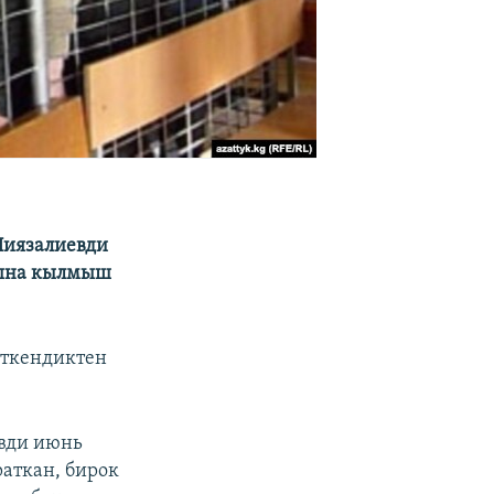
Ниязалиевди
сына кылмыш
еткендиктен
евди июнь
аткан, бирок