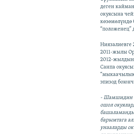
деген кайма
окуясына че
көзөмөлүндө 
“положенец” 
Ниязалиевге 
2011-жылы Ор
2012-жылдын 
Санпа окуясы
“мыкаачылык 
эпизод боюнч
- Шамшидин 
ошол окуялар
башаламандык
барымтага ал
унааларды ок