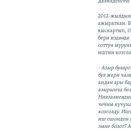
далилденген.
2012-жылдын 
ажыраткан. Б
кыскартып, 1
бери издөөдө
соттун мурун
иштин козгол
- Азыр буларг
бул жери чала
андан ары ба
азырынча бе
Ниязалиевдин
чечим күчүнд
козголду. Иш
иш ошондон а
эмне болот? 