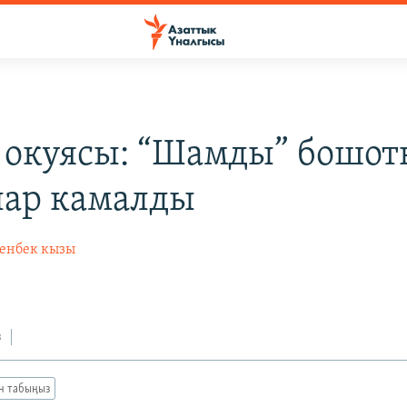
 окуясы: “Шамды” бошот
лар камалды
енбек кызы
з
ан табыңыз