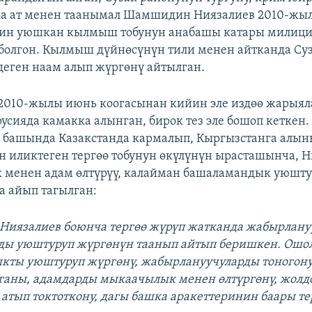
на ат менен таанымал Шамшидин Ниязалиев 2010-жы
йин уюшкан кылмыш тобунун анабашы катары милиц
болгон. Кылмыш дүйнөсүнүн тили менен айтканда Су
деген наам алып жүргөнү айтылган.
2010-жылы июнь коогасынан кийин эле издөө жарыял
усияда камакка алынган, бирок тез эле бошоп кеткен
башында Казакстанда кармалып, Кыргызстанга алын
н иликтеген тергөө тобунун өкүлүнүн ырасташынча, Н
менен адам өлтүрүү, калайман башаламандык уюштур
а айып тагылган:
Ниязалиев боюнча тергөө жүрүп жатканда жабырлану
ды уюштуруп жүргөнүн таанып айтып беришкен. Ошо
ты уюштуруп жүргөнү, жабырлануучуларды тоногону
ганы, адамдарды мыкаачылык менен өлтүргөнү, жолд
 атып токтоткону, дагы башка аракеттеринин баары те