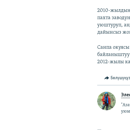
2010-жылдын 
пахта заводу
уюштуруп, анд
дайынсыз жог
Санпа окуясы
байланыштуу 
2012-жылы ка
Бөлүшүңү
Эле
"Аз
уюм