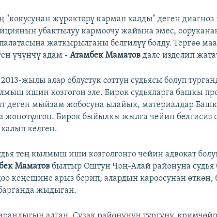
ең "кокусунан жүрөктөрү кармап калды" деген диагноз
ициянын убактылуу кармоочу жайына эмес, оорукан
палатасына жаткырылганы белгилүү болду. Тергөө ма
ен үчүнчү адам -
Атамбек Маматов
дале изделип жата
 2013-жылы алар облустук соттун судьясы болуп турган
лмыш ишин козгогон эле. Бирок судьяларга башкы пр
ат деген мыйзам жобосуна ылайык, материалдар Баш
а жөнөтүлгөн. Бирок быйылкы жылга чейин белгисиз 
 калып келген.
удья тең кылмыш иши козголгонго чейин адвокат бол
бек Маматов
былтыр Оштун Чоң-Алай районуна судья 
доо кеңешине арыз берип, алардын кароосунан өткөн,
барганда жыдыган.
рандыгын алган, Сузак районунун тургуну, кримчөй