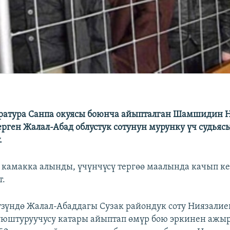
ратура Санпа окуясы боюнча айыпталган Шамшидин 
рген Жалал-Абад облустук сотунун мурунку үч судья
.
 камакка алынды, үчүнчүсү тергөө маалында качып к
т.
зүндө Жалал-Абаддагы Сузак райондук соту Ниязали
юштуруучусу катары айыптап өмүр бою эркинен ажыр