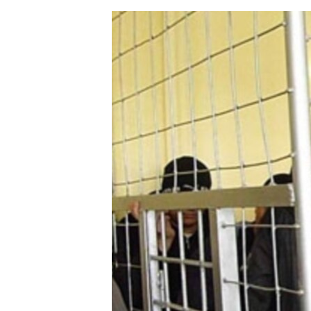
ЭЖЕ-СИҢДИЛЕР
АЗАТТЫК+
ЫҢГАЙСЫЗ СУРООЛОР