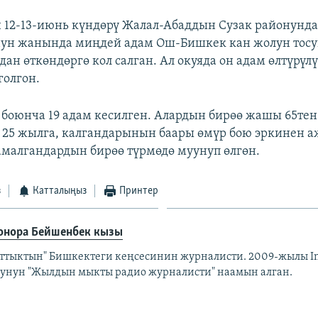
12-13-июнь күндөрү Жалал-Абаддын Сузак районунда
нун жанында миңдей адам Ош-Бишкек кан жолун тосу
ан өткөндөргө кол салган. Ал окуяда он адам өлтүрүлү
олгон.
 боюнча 19 адам кесилген. Алардын бирөө жашы 65те
25 жылга, калгандарынын баары өмүр бою эркинен 
малгандардын бирөө түрмөдө муунуп өлгөн.
з
Катталыңыз
Принтер
онора Бейшенбек кызы
аттыктын" Бишкектеги кеңсесинин журналисти. 2009-жылы I
унун "Жылдын мыкты радио журналисти" наамын алган.