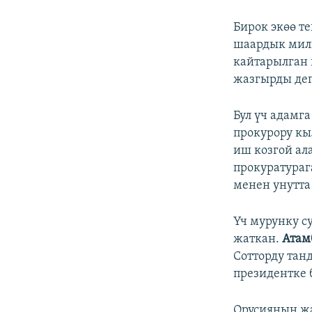
Бирок экөө т
шаардык мил
кайтарылган 
жазгырды дег
Бул үч адамга
прокурору кы
иш козгой ал
прокуратураг
менен унутта
Үч мурунку с
жаткан.
Атам
Сотторду тан
президентке 
Орусиянын жа