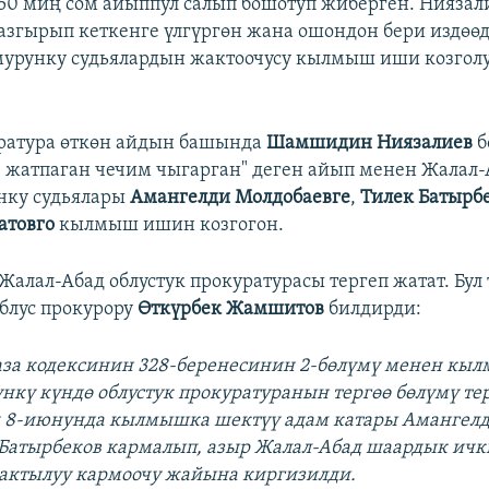
 150 миң сом айыппул салып бошотуп жиберген. Ниязал
азгырып кеткенге үлгүргөн жана ошондон бери издөөд
мурунку судьялардын жактоочусу кылмыш иши козгол
ратура өткөн айдын башында
Шамшидин Ниязалиев
б
 жатпаган чечим чыгарган" деген айып менен Жалал-
нку судьялары
Амангелди Молдобаевге
,
Тилек Батырб
атовго
кылмыш ишин козгогон.
Жалал-Абад облустук прокуратурасы тергеп жатат. Бул 
облус прокурору
Өткүрбек Жамшитов
билдирди:
за кодексинин 328-беренесинин 2-бөлүмү менен кы
үнкү күндө облустук прокуратуранын тергөө бөлүмү тер
 8-июнунда кылмышка шектүү адам катары Амангелд
Батырбеков кармалып, азыр Жалал-Абад шаардык ичк
актылуу кармоочу жайына киргизилди.