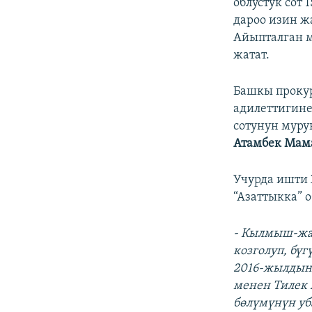
облустук сот
дароо изин ж
Айыпталган 
жатат.
Башкы проку
адилеттигине
сотунун муру
Атамбек Мам
Учурда ишти 
“Азаттыкка” 
- Кылмыш-жа
козголуп, бүг
2016-жылдын
менен Тилек 
бөлүмүнүн уб