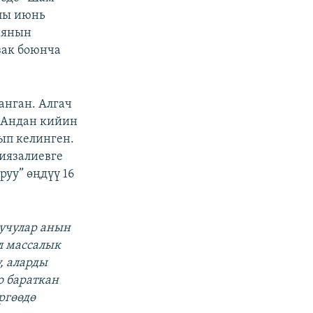
лы июнь
иянын
зак боюнча
анган. Алгач
. Андан кийин
ып келинген.
иязалиевге
уу” өңдүү 16
учулар анын
л массалык
, аларды
о бараткан
ргөөдө