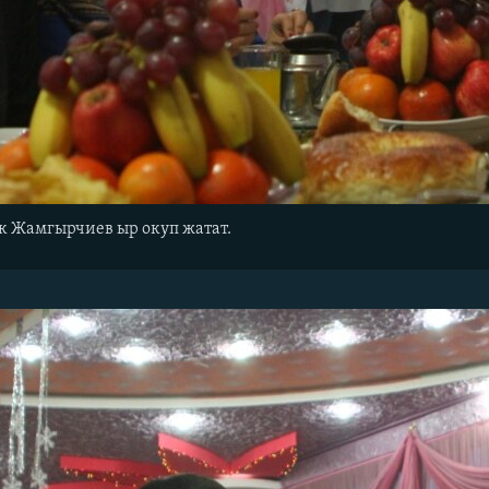
 Жамгырчиев ыр окуп жатат.