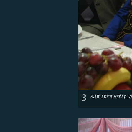
3
Жаш акын Акбар Ку