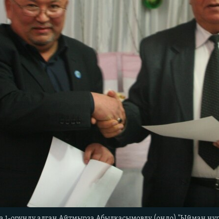
 1-орунду алган Айтмырза Абылкасымовду (оңдо) "Ыйман нуру