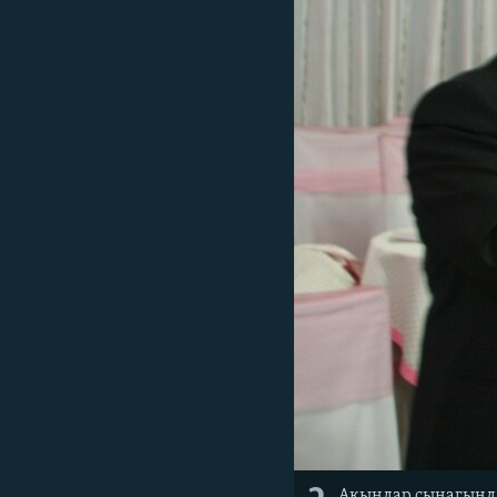
Акындар сынагында