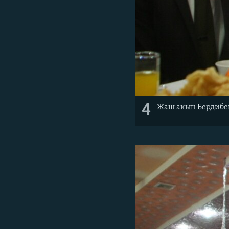
4
Жаш акын Бердибек