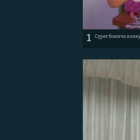
1
Сүрөт боюнча конк