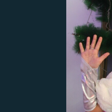
ЭЖЕ-СИҢДИЛЕР
АЗАТТЫК+
ЫҢГАЙСЫЗ СУРООЛОР