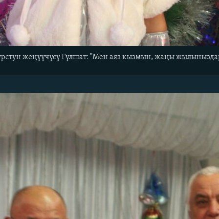
урстун жеңүүчүсү Гүлшат: "Мен аяз кызмын, жаңы жылынызда