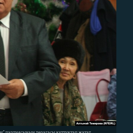
" партиясынын төрагасы куттуктап жатат.