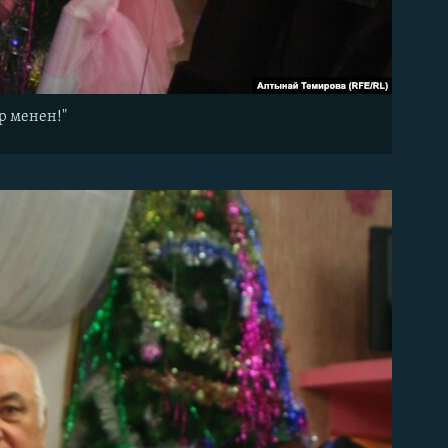
р менен!"