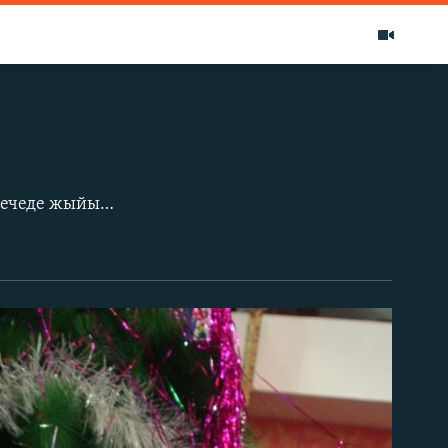
Жаш акындардын интернет сынагы Фейсбукта уюштурулуп, жаңы жылдык кечеде жыйынтыкталды. Бул сынакты уюштурган "Кыргыз көчү" тобунун башындагы Асыран Айдаралиев өзү Финландияда жашайт. Кыргызстанда өткөн бул онлайн конкурс ийгиликтүү заманбап жаңылыктардан болду. Бул кечеде мындан мурдараак уюштурулган жаш сүрөтчүлөр сынагынын жеңүүчүлөрүнө да сыйлыктар тапшырылды.