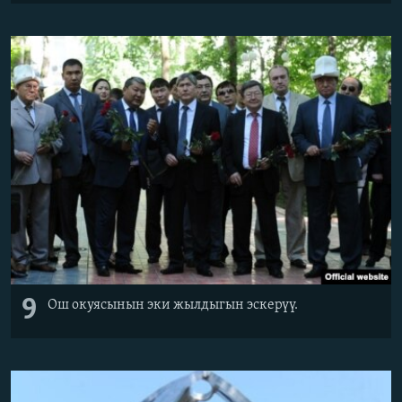
9
Ош окуясынын эки жылдыгын эскерүү.