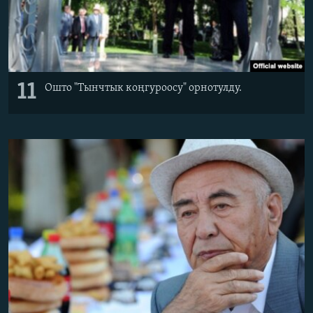
11
Ошто "Тынчтык коңгуроосу" орнотулду.