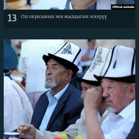
13
Ош окуясынын эки жылдыгын эскерүү.