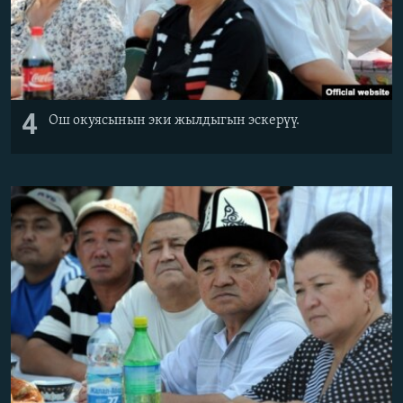
4
Ош окуясынын эки жылдыгын эскерүү.