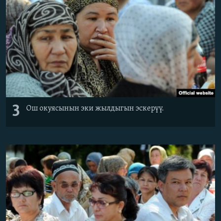
3
Ош окуясынын эки жылдыгын эскерүү.