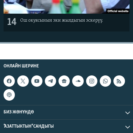
14
Ош окуясынын эки жылдыгын эскерүү.
ОНЛАЙН ШЕРИНЕ
БИЗ ЖӨНҮНДӨ
"АЗАТТЫКТЫН" САНДЫГЫ