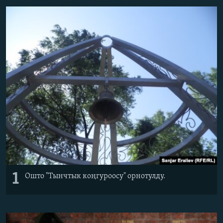
ОНЛАЙН ШЕРИНЕ
ЭЖЕ-СИҢДИЛЕР
АЗАТТЫК+
ЫҢГАЙСЫЗ СУРООЛОР
ЭЕ/АРнун бардык сайттары
1
Ошто "Тынчтык коңгуроосу" орнотулду.