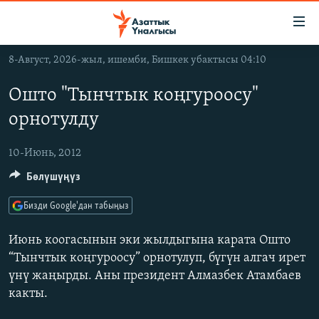
Линктер
Мазмунга
өтүңүз
8-Август, 2026-жыл, ишемби, Бишкек убактысы 04:10
Навигацияга
ЖАҢЫЛЫКТАР
өтүңүз
Ошто "Тынчтык коңгуроосу"
КЫРГЫЗСТАН
Издөөгө
орнотулду
салыңыз
ДҮЙНӨ
КЫРГЫЗСТАН
УКРАИНА
10-Июнь, 2012
САЯСАТ
ДҮЙНӨ
Бөлүшүңүз
АТАЙЫН ИЛИКТӨӨ
ЭКОНОМИКА
БОРБОР АЗИЯ
ТВ ПРОГРАММАЛАР
МАДАНИЯТ
Бизди Google'дан табыңыз
ПОДКАСТ
БҮГҮН АЗАТТЫКТА
Июнь коогасынын эки жылдыгына карата Ошто
ӨЗГӨЧӨ ПИКИР
ЭКСПЕРТТЕР ТАЛДАЙТ
“Тынчтык коңгуроосу” орнотулуп, бүгүн алгач ирет
үнү жаңырды. Аны президент Алмазбек Атамбаев
БИЗ ЖАНА ДҮЙНӨ
Русский
какты.
ДАНИСТЕ