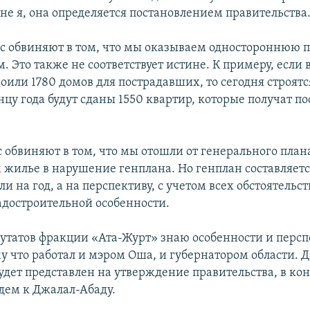
не я, она определяется постановлением правительства
ас обвиняют в том, что мы оказываем одностороннюю
 Это также не соответствует истине. К примеру, если
оили 1780 домов для пострадавших, то сегодня строятс
нцу года будут сданы 1550 квартир, которые получат 
с обвиняют в том, что мы отошли от генерального план
 жилье в нарушение генплана. Но генплан составляетс
ли на год, а на перспективу, с учетом всех обстоятельс
адостроительной особенности.
путатов фракции «Ата-Журт» знаю особенности и персп
у что работал и мэром Оша, и губернатором области. Да
удет представлен на утверждение правительства, в кон
дем к Джалал-Абаду.