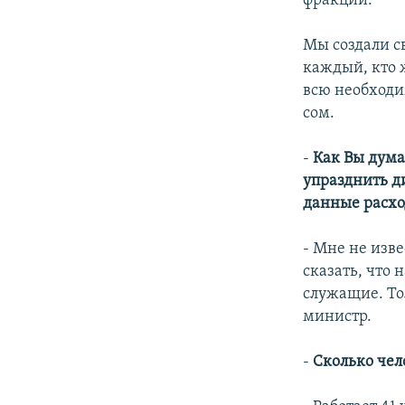
фракции.
Мы создали с
каждый, кто 
всю необходи
сом.
-
Как Вы дума
упразднить д
данные расхо
- Мне не изв
сказать, что
служащие. То
министр.
-
Сколько чело