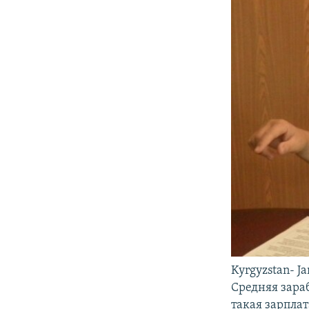
Kyrgyzstan- Jan
Средняя зара
такая зарпла