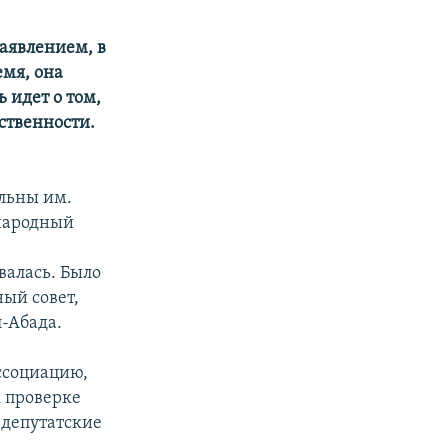
аявлением, в
емя, она
 идет о том,
ственности.
ельны им.
ународный
валась. Было
ный совет,
-Абада.
ссоциацию,
к проверке
 депутатские