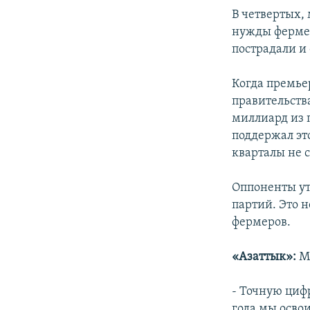
В четвертых, 
нужды фермер
пострадали и
Когда премье
правительств
миллиард из 
поддержал эт
кварталы не с
Оппоненты ут
партий. Это н
фермеров.
«Азаттык»:
М
- Точную цифр
года мы осво