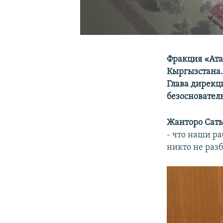
Фракция «Ата
Кыргызстана.
Глава дирекц
безосновател
Жанторо Саты
- что наши р
никто не раз