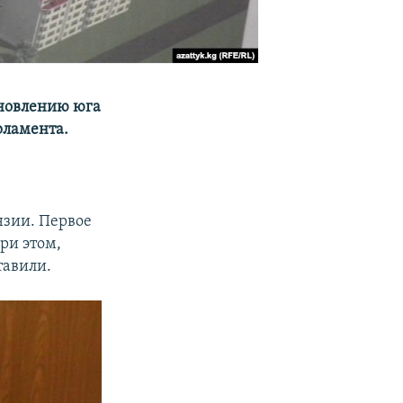
ановлению юга
рламента.
зии. Первое
ри этом,
тавили.