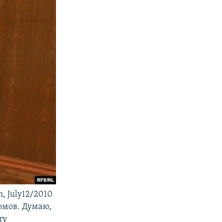
sh, July12/2010
омов. Думаю,
ту