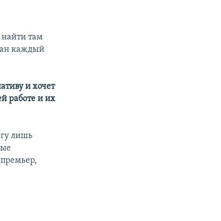
 найти там
ван каждый
ативу и хочет
й работе и их
огу лишь
ные
-премьер,