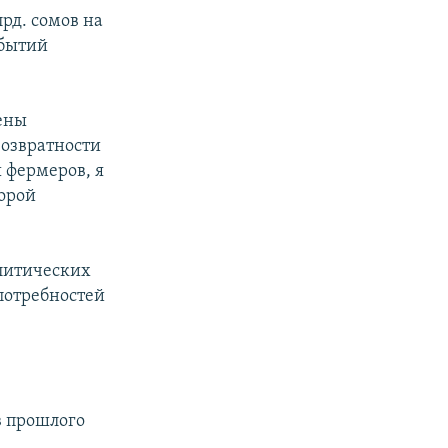
лрд. сомов на
обытий
ены
возвратности
 фермеров, я
торой
литических
 потребностей
ев прошлого