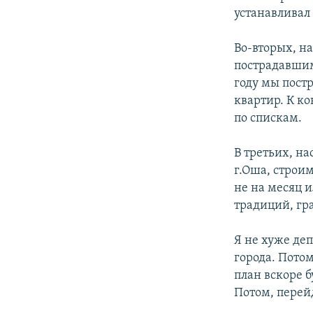
устанавливал 
Во-вторых, н
пострадавшим.
году мы постр
квартир. К ко
по спискам.
В третьих, на
г.Оша, строим
не на месяц и
традиций, гр
Я не хуже де
города. Потом
план вскоре б
Потом, перей