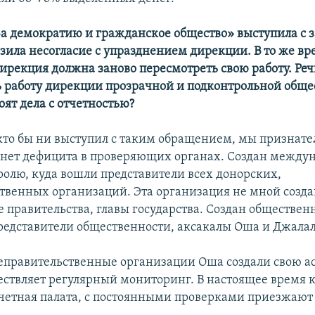
За демократию и гражданское общество» выступила с з
зила несогласие с упразднением дирекции. В то же вр
дирекция должна заново пересмотреть свою работу. Речь
ь работу дирекции прозрачной и подконтрольной обще
тоят дела с отчетностью?
 кто бы ни выступил с таким обращением, мы признат
с нет дефицита в проверяющих органах. Создан межд
тролю, куда вошли представители всех донорских,
твенных организаций. Эта организация не мной созда
 правительства, главы государства. Создан обществен
редставители общественности, аксакалы Оша и Джалал
неправительственные организации Оша создали свою а
ествляет регулярный мониторинг. В настоящее время 
четная палата, с постоянными проверками приезжают