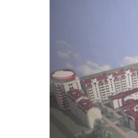
ЭЖЕ-СИҢДИЛЕР
АЗАТТЫК+
ЫҢГАЙСЫЗ СУРООЛОР