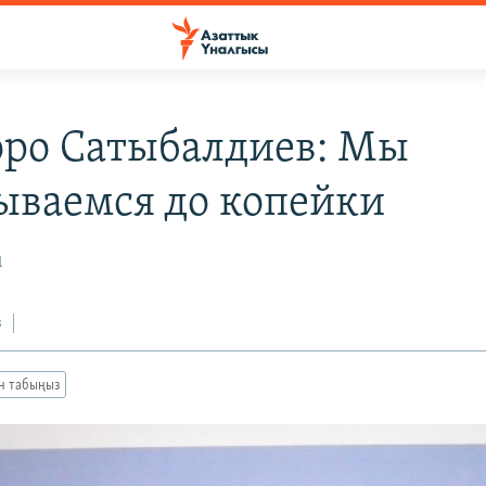
ро Сатыбалдиев: Мы
ываемся до копейки
1
з
ан табыңыз