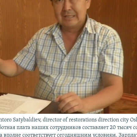
toro Satybaldiev, director of restorations direction city O
ботная плата наших сотрудников составляет 20 тысяч с
та вполне соответствует сегодняшним условиям. Зарпла