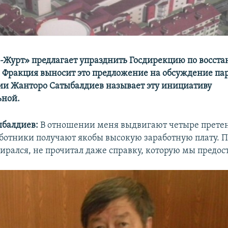
-Журт» предлагает упразднить Госдирекцию по восст
 Фракция выносит это предложение на обсуждение па
ии Жанторо Сатыбалдиев называет эту инициативу
ьной.
балдиев:
В отношении меня выдвигают четыре претен
аботники получают якобы высокую заработную плату. П
бирался, не прочитал даже справку, которую мы предос