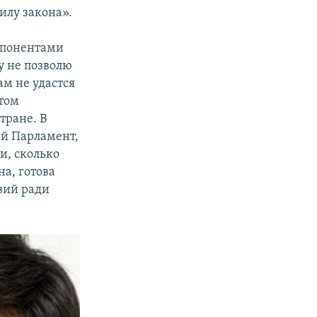
илу закона».
ппонентами
у не позволю
м не удастся
этом
тране. В
ый Парламент,
, сколько
а, готова
вий ради