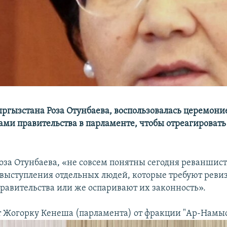
ргызстана Роза Отунбаева, воспользовалась церемони
ами правительства в парламенте, чтобы отреагировать
Роза Отунбаева, «не совсем понятны сегодня реваншис
выступления отдельных людей, которые требуют реви
равительства или же оспаривают их законность».
т Жогорку Кенеша (парламента) от фракции "Ар-Намы