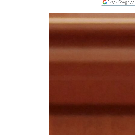
ЭЖЕ-СИҢДИЛЕР
Бизди Google'д
АЗАТТЫК+
ЫҢГАЙСЫЗ СУРООЛОР