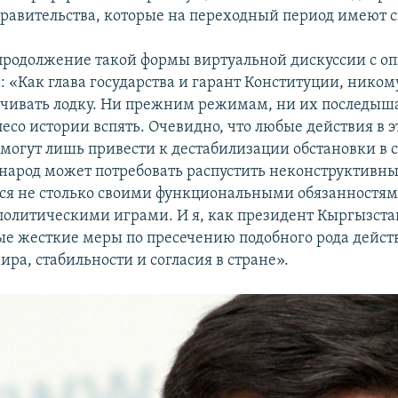
равительства, которые на переходный период имеют с
продолжение такой формы виртуальной дискуссии с о
: «Как глава государства и гарант Конституции, ником
ачивать лодку. Ни прежним режимам, ни их последыша
есо истории вспять. Очевидно, что любые действия в 
могут лишь привести к дестабилизации обстановки в с
 народ может потребовать распустить неконструктивн
 не столько своими функциональными обязанностями
олитическими играми. И я, как президент Кыргызстан
ые жесткие меры по пресечению подобного рода дейст
ра, стабильности и согласия в стране».