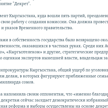
онятие "Декрет".
ент Кыргызстана, куда вошли пять партий, преодоле
л свою работу с создания комиссии. Она должна прове
в и указов Временного правительства.
ами в собственность государства было возвращено око
ственности, оказавшихся в частных руках. Среди них 
о», «Кыргызтелеком» и другие, стратегические предп
о оценкам экспертов нынешней власти, владельцам за
нпрокуратуры Кыргызстана, общий ущерб по уголов
м делам, в которых фигурируют приближенные семь
миллиарда сомов.
ва напомнила своим оппонентам, что «именно благодар
 декретам сейчас заседает демократически избранный
ная реформа и выборы осуществлены на основе декре