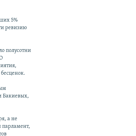
вших 5%
сти ревизию
ло полусотни
АО
риятия,
 бесценок.
ным
и Бакиевых,
я, а не
 парламент,
тов