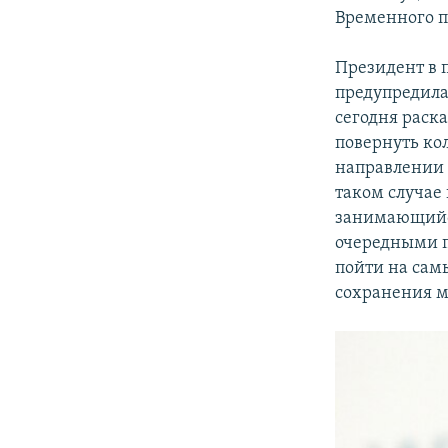
Временного п
Президент в 
предупредила
сегодня раск
повернуть кол
направлении 
таком случае
занимающийся
очередными п
пойти на сам
сохранения ми