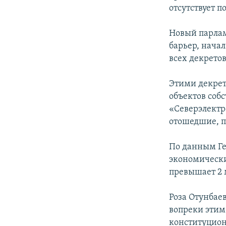
отсутствует п
Новый парлам
барьер, нача
всех декрето
Этими декрет
объектов соб
«Северэлектр
отошедшие, п
По данным Ге
экономически
превышает 2 
Роза Отунбае
вопреки этим
конституцион