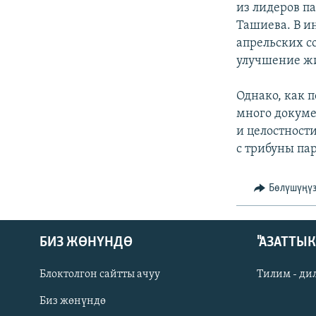
из лидеров п
Ташиева. В и
апрельских с
улучшение ж
Однако, как п
много докумен
и целостности
с трибуны пар
Бөлүшүңү
БИЗ ЖӨНҮНДӨ
"АЗАТТЫ
Блоктолгон сайтты ачуу
Тилим - ди
Биз жөнүндө