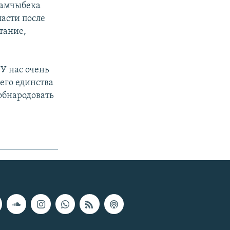
Камчыбека
ласти после
тание,
 У нас очень
 его единства
 обнародовать