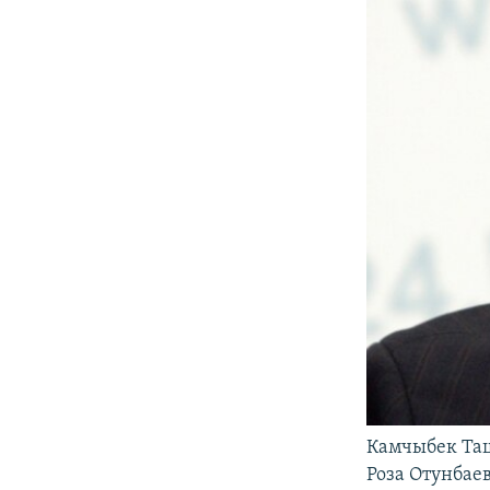
Камчыбек Та
Роза Отунбае