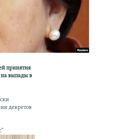
ей принятия
 на выпады в
тски
зии декретов
с"