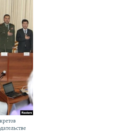
кретов
одательстве