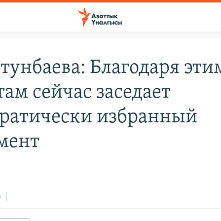
Отунбаева: Благодаря эти
там сейчас заседает
ратически избранный
мент
з