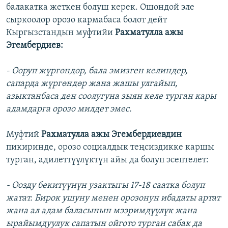
балакатка жеткен болуш керек. Ошондой эле
сыркоолор орозо кармабаса болот дейт
Кыргызстандын муфтийи
Рахматулла ажы
Эгембердиев:
- Ооруп жүргөндөр, бала эмизген келиндер,
сапарда жүргөндөр жана жашы улгайып,
азыктанбаса ден соолугуна зыян келе турган кары
адамдарга орозо милдет эмес.
Муфтий
Рахматулла ажы Эгембердиевдин
пикиринде, орозо социалдык теңсиздикке каршы
турган, адилеттүүлүктүн айы да болуп эсептелет:
- Оозду бекитүүнүн узактыгы 17-18 саатка болуп
жатат. Бирок ушуну менен орозонун ибадаты артат
жана ал адам баласынын мээримдүүлүк жана
ырайымдуулук сапатын ойгото турган сабак да