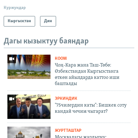
Куржундар
Кыргызстан
Дин
Дагы кызыктуу баяндар
КООМ
Чоң-Кара жана Таш-Төбө:
Өзбекстандан Кыргызстанга
өткөн айылдарда каттоо иши
башталды
ЭРКИНДИК
"75чилердин каты": Бишкек соту
кандай чечим чыгарат?
ЖУРТТАШТАР
Москвадагы жардыруу: