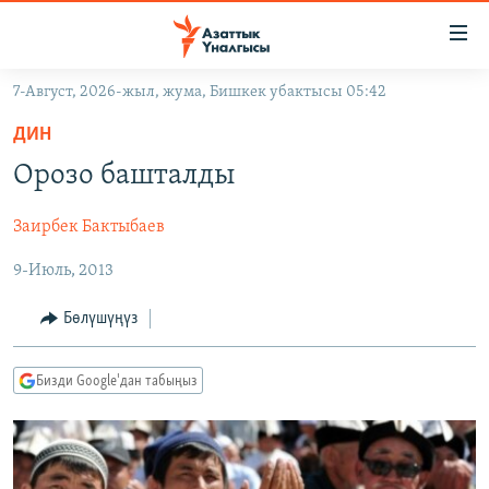
Линктер
Мазмунга
өтүңүз
7-Август, 2026-жыл, жума, Бишкек убактысы 05:42
Навигацияга
ЖАҢЫЛЫКТАР
өтүңүз
ДИН
КЫРГЫЗСТАН
Издөөгө
Орозо башталды
салыңыз
ДҮЙНӨ
КЫРГЫЗСТАН
Заирбек Бактыбаев
УКРАИНА
САЯСАТ
ДҮЙНӨ
9-Июль, 2013
АТАЙЫН ИЛИКТӨӨ
ЭКОНОМИКА
БОРБОР АЗИЯ
ТВ ПРОГРАММАЛАР
МАДАНИЯТ
Бөлүшүңүз
ПОДКАСТ
БҮГҮН АЗАТТЫКТА
Бизди Google'дан табыңыз
ӨЗГӨЧӨ ПИКИР
ЭКСПЕРТТЕР ТАЛДАЙТ
БИЗ ЖАНА ДҮЙНӨ
Русский
ДАНИСТЕ