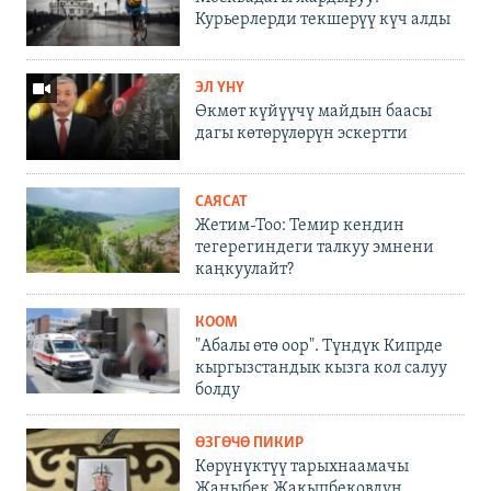
Курьерлерди текшерүү күч алды
ЭЛ ҮНҮ
Өкмөт күйүүчү майдын баасы
дагы көтөрүлөрүн эскертти
САЯСАТ
Жетим-Тоо: Темир кендин
тегерегиндеги талкуу эмнени
каңкуулайт?
КООМ
"Абалы өтө оор". Түндүк Кипрде
кыргызстандык кызга кол салуу
болду
ӨЗГӨЧӨ ПИКИР
Көрүнүктүү тарыхнаамачы
Жаныбек Жакыпбековдун