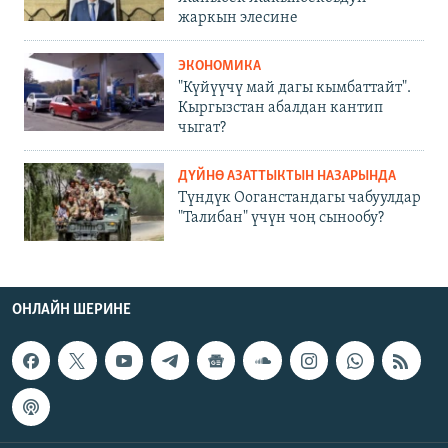
жаркын элесине
ЭКОНОМИКА
"Күйүүчү май дагы кымбаттайт".
Кыргызстан абалдан кантип
чыгат?
ДҮЙНӨ АЗАТТЫКТЫН НАЗАРЫНДА
Түндүк Ооганстандагы чабуулдар
"Талибан" үчүн чоң сынообу?
ОНЛАЙН ШЕРИНЕ