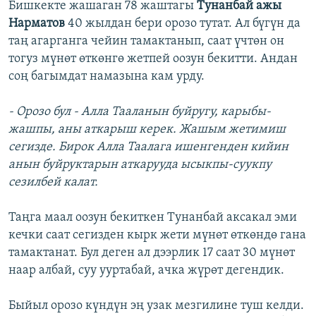
Бишкекте жашаган 78 жаштагы
Тунанбай ажы
Нарматов
40 жылдан бери орозо тутат. Ал бүгүн да
таң агарганга чейин тамактанып, саат үчтөн он
тогуз мүнөт өткөнгө жетпей оозун бекитти. Андан
соң багымдат намазына кам урду.
- Орозо бул - Алла Тааланын буйругу, карыбы-
жашпы, аны аткарыш керек. Жашым жетимиш
сегизде. Бирок Алла Таалага ишенгенден кийин
анын буйруктарын аткарууда ысыкпы-суукпу
сезилбей калат.
Таңга маал оозун бекиткен Тунанбай аксакал эми
кечки саат сегизден кырк жети мүнөт өткөндө гана
тамактанат. Бул деген ал дээрлик 17 саат 30 мүнөт
наар албай, суу ууртабай, ачка жүрөт дегендик.
Быйыл орозо күндүн эң узак мезгилине туш келди.