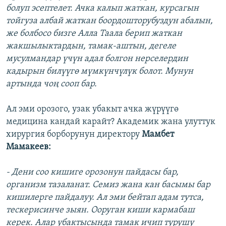
болуп эсептелет. Ачка калып жаткан, курсагын
тойгуза албай жаткан боордошторубуздун абалын,
же болбосо бизге Алла Таала берип жаткан
жакшылыктардын, тамак-аштын, дегеле
мусулмандар үчүн адал болгон нерселердин
кадырын билүүгө мүмкүнчүлүк болот. Мунун
артында чоң сооп бар.
Ал эми орозого, узак убакыт ачка жүрүүгө
медицина кандай карайт? Академик жана улуттук
хирургия борборунун директору
Мамбет
Мамакеев:
- Дени соо кишиге орозонун пайдасы бар,
организм тазаланат. Семиз жана кан басымы бар
кишилерге пайдалуу. Ал эми бейтап адам тутса,
тескерисинче зыян. Ооруган киши кармабаш
керек. Алар убактысында тамак ичип турушу