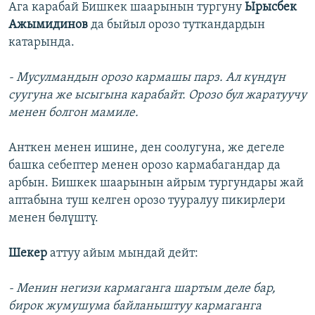
Ага карабай Бишкек шаарынын тургуну
Ырысбек
Ажымидинов
да быйыл орозо туткандардын
катарында.
- Мусулмандын орозо кармашы парз. Ал күндүн
суугуна же ысыгына карабайт. Орозо бул жаратуучу
менен болгон мамиле.
Анткен менен ишине, ден соолугуна, же дегеле
башка себептер менен орозо кармабагандар да
арбын. Бишкек шаарынын айрым тургундары жай
аптабына туш келген орозо тууралуу пикирлери
менен бөлүштү.
Шекер
аттуу айым мындай дейт:
- Менин негизи кармаганга шартым деле бар,
бирок жумушума байланыштуу кармаганга