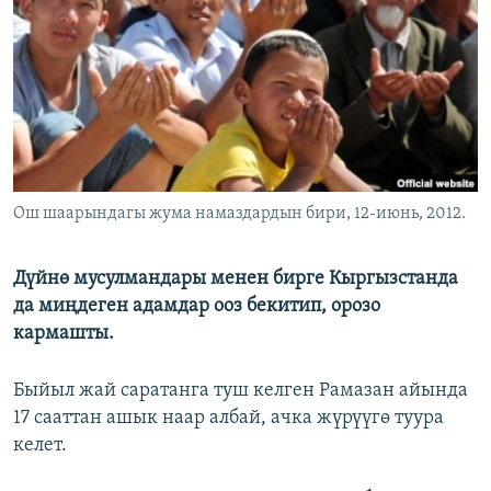
ОНЛАЙН ШЕРИНЕ
ЭЖЕ-СИҢДИЛЕР
АЗАТТЫК+
ЫҢГАЙСЫЗ СУРООЛОР
ЭЕ/АРнун бардык сайттары
Ош шаарындагы жума намаздардын бири, 12-июнь, 2012.
Дүйнө мусулмандары менен бирге Кыргызстанда
да миңдеген адамдар ооз бекитип, орозо
кармашты.
Быйыл жай саратанга туш келген Рамазан айында
17 сааттан ашык наар албай, ачка жүрүүгө туура
келет.