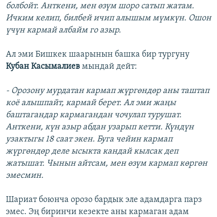
болбойт. Анткени, мен өзүм шоро сатып жатам.
Ичким келип, билбей ичип алышым мүмкүн. Ошон
үчүн кармай албайм го азыр.
Ал эми Бишкек шаарынын башка бир тургуну
Кубан Касымалиев
мындай дейт:
- Орозону мурдатан кармап жүргөндөр аны таштап
коё алышпайт, кармай берет. Ал эми жаңы
баштагандар кармагандан чочулап турушат.
Анткени, күн азыр абдан узарып кетти. Күндүн
узактыгы 18 саат экен. Буга чейин кармап
жүргөндөр деле ысыкта кандай кылсак деп
жатышат. Чынын айтсам, мен өзүм кармап көргөн
эмесмин.
Шариат боюнча орозо бардык эле адамдарга парз
эмес. Эң биринчи кезекте аны кармаган адам