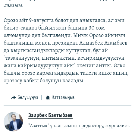
лаазым.
Орозо айт 9-августта болот деп аныкталса, ал эми
битир-садака быйыл жан башына 30 сом
өлчөмүндө деп белгиленди. Ыйык Орозо айынын
башталышы менен президент Алмазбек Атамбаев
да кыргызстандыктарды куттуктап, бул ай
"тазалануунун, ынтымактын, кечиримдүүлүктүн
жана кайрымдуулуктун айы" экенин айтты. Өлкө
башчы орозо кармагандардын тилеги ишке ашып,
орозосу кабыл болушун каалады.
Бөлүшүңүз
Катталыңыз
Заирбек Бактыбаев
"Азаттык" үналгысынын редактору, журналист.