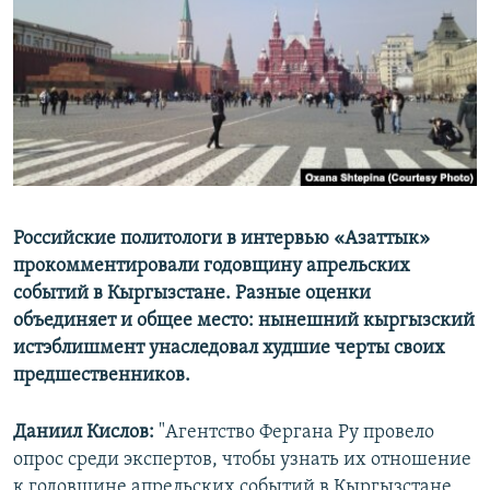
ОНЛАЙН ШЕРИНЕ
ЭЖЕ-СИҢДИЛЕР
АЗАТТЫК+
ЫҢГАЙСЫЗ СУРООЛОР
ЭЕ/АРнун бардык сайттары
Российские политологи в интервью «Азаттык»
прокомментировали годовщину апрельских
событий в Кыргызстане. Разные оценки
объединяет и общее место: нынешний кыргызский
истэблишмент унаследовал худшие черты своих
предшественников.
Даниил Кислов:
"Агентство Фергана Ру провело
опрос среди экспертов, чтобы узнать их отношение
к годовщине апрельских событий в Кыргызстане.