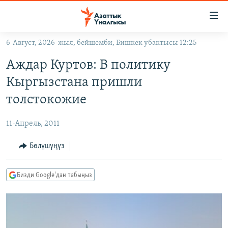
Линктер
Мазмунга
өтүңүз
6-Август, 2026-жыл, бейшемби, Бишкек убактысы 12:25
Навигацияга
ЖАҢЫЛЫКТАР
өтүңүз
Аждар Куртов: В политику
КЫРГЫЗСТАН
Издөөгө
Кыргызстана пришли
салыңыз
ДҮЙНӨ
КЫРГЫЗСТАН
толстокожие
УКРАИНА
САЯСАТ
ДҮЙНӨ
11-Апрель, 2011
АТАЙЫН ИЛИКТӨӨ
ЭКОНОМИКА
БОРБОР АЗИЯ
ТВ ПРОГРАММАЛАР
Бөлүшүңүз
МАДАНИЯТ
ПОДКАСТ
БҮГҮН АЗАТТЫКТА
Бизди Google'дан табыңыз
ӨЗГӨЧӨ ПИКИР
ЭКСПЕРТТЕР ТАЛДАЙТ
БИЗ ЖАНА ДҮЙНӨ
Русский
ДАНИСТЕ