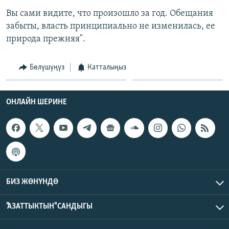
Вы сами видите, что произошло за год. Обещания
забыты, власть принципиально не изменилась, ее
природа прежняя".
Бөлүшүңүз
Катталыңыз
ОНЛАЙН ШЕРИНЕ
БИЗ ЖӨНҮНДӨ
"АЗАТТЫКТЫН" САНДЫГЫ