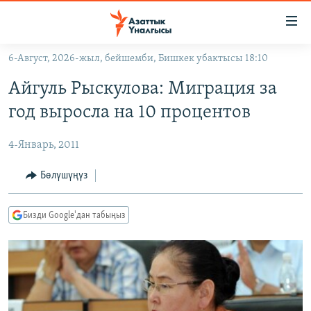
Линктер
Мазмунга
өтүңүз
6-Август, 2026-жыл, бейшемби, Бишкек убактысы 18:10
Навигацияга
ЖАҢЫЛЫКТАР
өтүңүз
Айгуль Рыскулова: Миграция за
КЫРГЫЗСТАН
Издөөгө
год выросла на 10 процентов
салыңыз
ДҮЙНӨ
КЫРГЫЗСТАН
4-Январь, 2011
УКРАИНА
САЯСАТ
ДҮЙНӨ
АТАЙЫН ИЛИКТӨӨ
ЭКОНОМИКА
БОРБОР АЗИЯ
Бөлүшүңүз
ТВ ПРОГРАММАЛАР
МАДАНИЯТ
Бизди Google'дан табыңыз
ПОДКАСТ
БҮГҮН АЗАТТЫКТА
ӨЗГӨЧӨ ПИКИР
ЭКСПЕРТТЕР ТАЛДАЙТ
БИЗ ЖАНА ДҮЙНӨ
Русский
ДАНИСТЕ