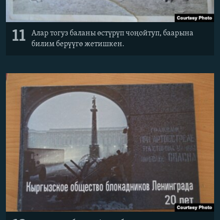
11
Алар тогуз баланы өстүрүп чоңойтуп, баарына
билим берүүгө жетишкен.