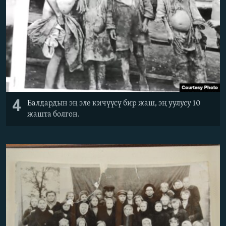
4
Балдардын эң эле кичүүсү бир жаш, эң уулусу 10
жашта болгон.