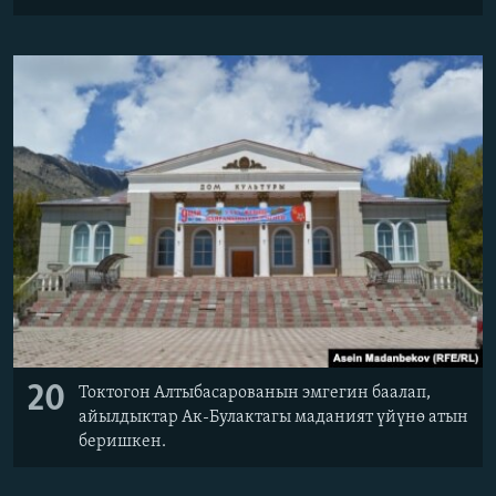
20
Токтогон Алтыбасарованын эмгегин баалап,
айылдыктар Ак-Булактагы маданият үйүнө атын
беришкен.