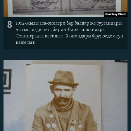
8
1952-жылы ата-энелери бар балдар же туугандары
чыгып, издешип, бирин-бири тапкандары
Ленинградга кетишет. Калгандары Фрунзеде окуп
калышат.