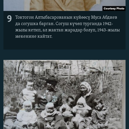
9
Токтогон Алтыбасарованын күйөөсү Муса Абдиев
да согушка барган. Согуш күчөп турганда 1942-
жылы кетип, ал жактан жарадар болуп, 1943-жылы
мекенине кайтат.