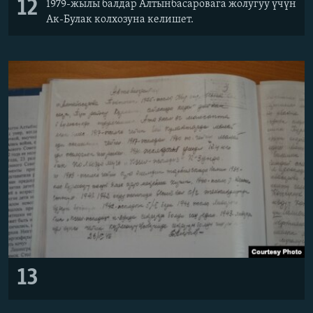
12
1979-жылы балдар Алтынбасаровага жолугуу үчүн
Ак-Булак колхозуна келишет.
13