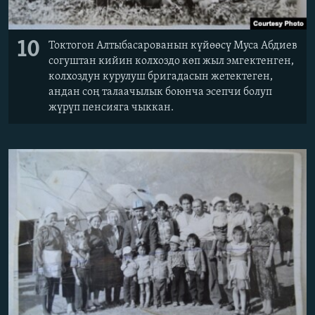
10
Токтогон Алтыбасарованын күйөөсү Муса Абдиев
согуштан кийин колхоздо көп жыл эмгектенген,
колхоздун курулуш бригадасын жетектеген,
андан соң талаачылык боюнча эсепчи болуп
жүрүп пенсияга чыккан.