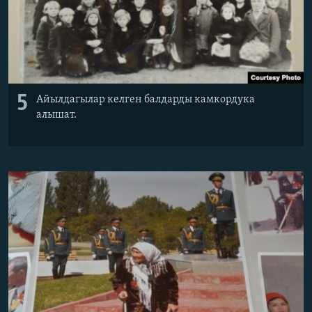
5
Айылдагылар келген балдарды камкордука
алышат.