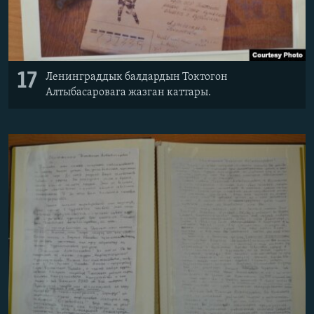
17
Ленинграддык балдардын Токтогон
Алтыбасаровага жазган каттары. ​