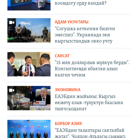
коомдогу орду кандай?
АДАМ УКУКТАРЫ
"Согушка кеткенин билген
эмеспиз". Украинада эки
кыргызстандык окко учту
САЯСАТ
"15 млн долларлык мүлкүн берди".
Конгантиевди абактан алып
калган чечим
ЭКОНОМИКА
ЕАЭБдин жыйыны: Кыргыз
өкмөтү азык-түлүктүн баасына
тынчсызданат
БОРБОР АЗИЯ
"ЕАЭБдин талаптары сакталбай
жатат". Чолпон-Атадагы саммит,