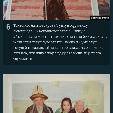
6
Токтогон Алтыбасарова Түптүн Күрмөнтү
айылында 1924-жылы төрөлгөн. Өзүнүн
айылындагы мектепте жети жыл гана билим алган.
7-классты толук бүтө электе Экинчи Дүйнөлүк
согуш башталып, айылдагы эр-азаматтар согушка
аттанса, жумушка жарамдуу аял кишилер тылга
тартылган.