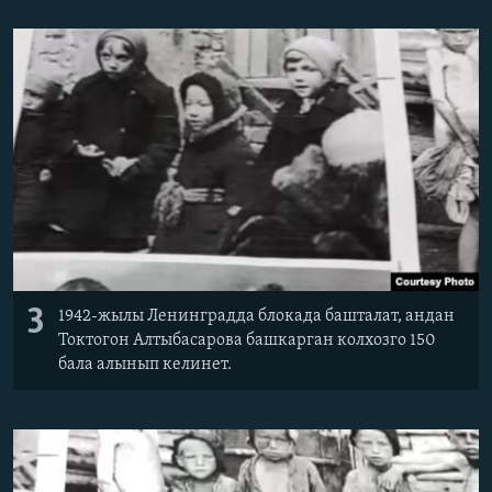
3
1942-жылы Ленинградда блокада башталат, андан
Токтогон Алтыбасарова башкарган колхозго 150
бала алынып келинет.