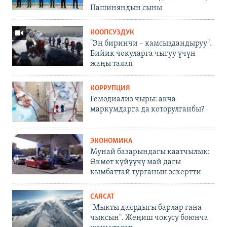
Пашиняндын сыны
КООПСУЗДУК
"Эң биринчи – камсыздандыруу".
Бийик чокуларга чыгуу үчүн
жаңы талап
КОРРУПЦИЯ
Гемодиализ чыры: акча
маркумдарга да которулганбы?
ЭКОНОМИКА
Мунай базарындагы каатчылык:
Өкмөт күйүүчү май дагы
кымбаттай турганын эскертти
САЯСАТ
"Мыкты даярдыгы барлар гана
чыксын". Жеңиш чокусу боюнча