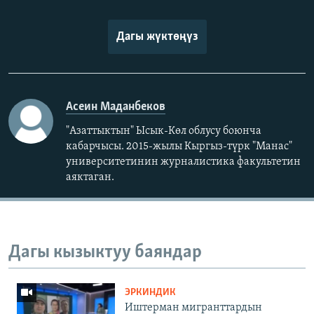
Дагы жүктөңүз
Асеин Маданбеков
"Азаттыктын" Ысык-Көл облусу боюнча
кабарчысы. 2015-жылы Кыргыз-түрк "Манас"
университетинин журналистика факультетин
аяктаган.
Дагы кызыктуу баяндар
ЭРКИНДИК
Иштерман мигранттардын