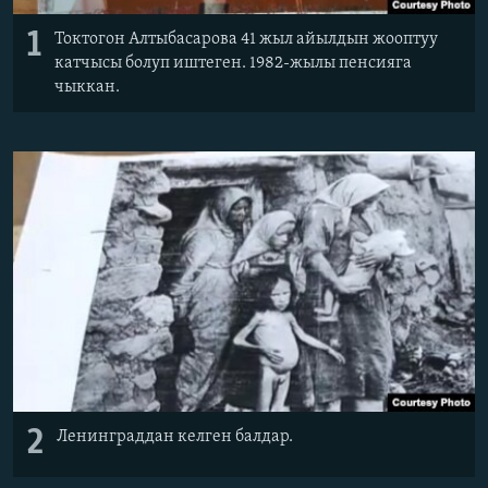
1
Токтогон Алтыбасарова 41 жыл айылдын жооптуу
катчысы болуп иштеген. 1982-жылы пенсияга
чыккан.
2
Ленинграддан келген балдар.