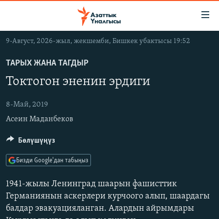
Линктер
Мазмунга
өтүңүз
9-Август, 2026-жыл, жекшемби, Бишкек убактысы 19:52
Навигацияга
ЖАҢЫЛЫКТАР
өтүңүз
ТАРЫХ ЖАНА ТАГДЫР
КЫРГЫЗСТАН
Издөөгө
Токтогон эненин эрдиги
салыңыз
ДҮЙНӨ
КЫРГЫЗСТАН
УКРАИНА
8-Май, 2019
САЯСАТ
ДҮЙНӨ
Асеин Маданбеков
АТАЙЫН ИЛИКТӨӨ
ЭКОНОМИКА
БОРБОР АЗИЯ
ТВ ПРОГРАММАЛАР
МАДАНИЯТ
Бөлүшүңүз
ПОДКАСТ
БҮГҮН АЗАТТЫКТА
Бизди Google'дан табыңыз
ӨЗГӨЧӨ ПИКИР
ЭКСПЕРТТЕР ТАЛДАЙТ
1941-жылы Ленинград шаарын фашисттик
БИЗ ЖАНА ДҮЙНӨ
Германиянын аскерлери курчоого алып, шаардагы
Русский
балдар эвакуацияланган. Алардын айрымдары
ДАНИСТЕ