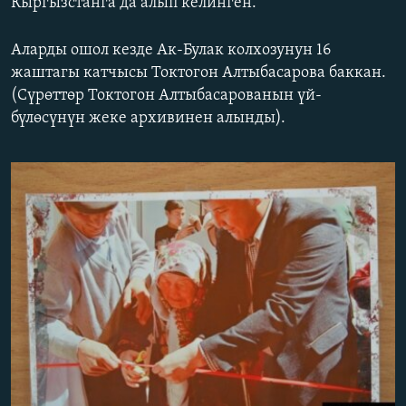
Кыргызстанга да алып келинген.
ОНЛАЙН ШЕРИНЕ
ЭЖЕ-СИҢДИЛЕР
Аларды ошол кезде Ак-Булак колхозунун 16
АЗАТТЫК+
жаштагы катчысы Токтогон Алтыбасарова баккан.
ЫҢГАЙСЫЗ СУРООЛОР
(Сүрөттөр Токтогон Алтыбасарованын үй-
бүлөсүнүн жеке архивинен алынды).
ЭЕ/АРнун бардык сайттары