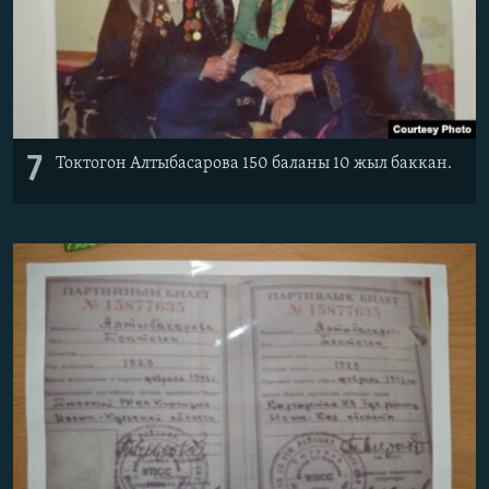
7
Токтогон Алтыбасарова 150 баланы 10 жыл баккан.