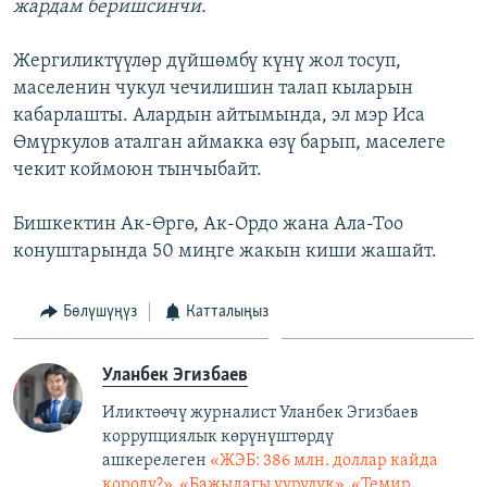
жардам беришсинчи.
Жергиликтүүлөр дүйшөмбү күнү жол тосуп,
маселенин чукул чечилишин талап кыларын
кабарлашты. Алардын айтымында, эл мэр Иса
Өмүркулов аталган аймакка өзү барып, маселеге
чекит коймоюн тынчыбайт.
Бишкектин Ак-Өргө, Ак-Ордо жана Ала-Тоо
конуштарында 50 миңге жакын киши жашайт.
Бөлүшүңүз
Катталыңыз
Уланбек Эгизбаев
Иликтөөчү журналист Уланбек Эгизбаев
коррупциялык көрүнүштөрдү
ашкерелеген
«ЖЭБ: 386 млн. доллар кайда
короду?», «Бажыдагы уурулук», «Темир