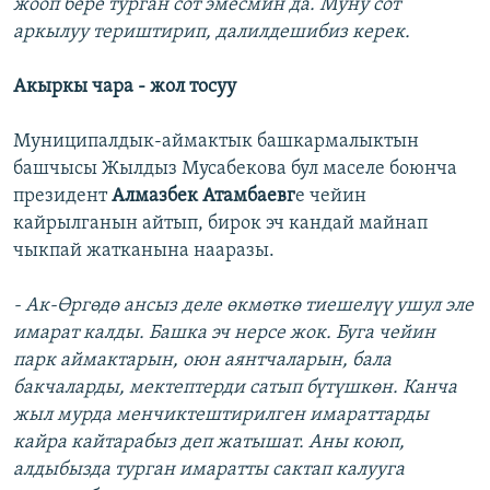
жооп бере турган сот эмесмин да. Муну сот
аркылуу териштирип, далилдешибиз керек.
Акыркы чара - жол тосуу
Муниципалдык-аймактык башкармалыктын
башчысы Жылдыз Мусабекова бул маселе боюнча
президент
Алмазбек
Атамбаевг
е чейин
кайрылганын айтып, бирок эч кандай майнап
чыкпай жатканына нааразы.
- Ак-Өргөдө ансыз деле өкмөткө тиешелүү ушул эле
имарат калды. Башка эч нерсе жок. Буга чейин
парк аймактарын, оюн аянтчаларын, бала
бакчаларды, мектептерди сатып бүтүшкөн. Канча
жыл мурда менчиктештирилген имараттарды
кайра кайтарабыз деп жатышат. Аны коюп,
алдыбызда турган имаратты сактап калууга