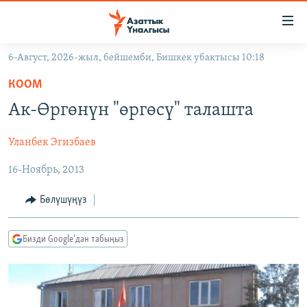
Линктер
Мазмунга
өтүңүз
6-Август, 2026-жыл, бейшемби, Бишкек убактысы 10:18
Навигацияга
ЖАҢЫЛЫКТАР
өтүңүз
КООМ
КЫРГЫЗСТАН
Издөөгө
Ак-Өргөнүн "өргөсү" талашта
салыңыз
ДҮЙНӨ
КЫРГЫЗСТАН
Уланбек Эгизбаев
УКРАИНА
САЯСАТ
ДҮЙНӨ
16-Ноябрь, 2013
АТАЙЫН ИЛИКТӨӨ
ЭКОНОМИКА
БОРБОР АЗИЯ
ТВ ПРОГРАММАЛАР
МАДАНИЯТ
Бөлүшүңүз
ПОДКАСТ
БҮГҮН АЗАТТЫКТА
Бизди Google'дан табыңыз
ӨЗГӨЧӨ ПИКИР
ЭКСПЕРТТЕР ТАЛДАЙТ
БИЗ ЖАНА ДҮЙНӨ
Русский
ДАНИСТЕ