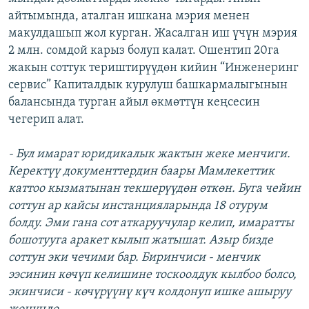
айтымында, аталган ишкана мэрия менен
макулдашып жол курган. Жасалган иш үчүн мэрия
2 млн. сомдой карыз болуп калат. Ошентип 20га
жакын соттук териштирүүдөн кийин “Инженеринг
сервис” Капиталдык курулуш башкармалыгынын
балансында турган айыл өкмөттүн кеңсесин
чегерип алат.
- Бул имарат юридикалык жактын жеке менчиги.
Керектүү документтердин баары Мамлекеттик
каттоо кызматынан текшерүүдөн өткөн. Буга чейин
соттун ар кайсы инстанцияларында 18 отурум
болду. Эми гана сот аткаруучулар келип, имаратты
бошотууга аракет кылып жатышат. Азыр бизде
соттун эки чечими бар. Биринчиси - менчик
ээсинин көчүп келишине тоскоолдук кылбоо болсо,
экинчиси - көчүрүүнү күч колдонуп ишке ашыруу