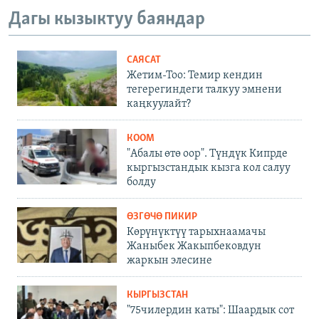
Дагы кызыктуу баяндар
САЯСАТ
Жетим-Тоо: Темир кендин
тегерегиндеги талкуу эмнени
каңкуулайт?
КООМ
"Абалы өтө оор". Түндүк Кипрде
кыргызстандык кызга кол салуу
болду
ӨЗГӨЧӨ ПИКИР
Көрүнүктүү тарыхнаамачы
Жаныбек Жакыпбековдун
жаркын элесине
КЫРГЫЗСТАН
"75чилердин каты": Шаардык сот