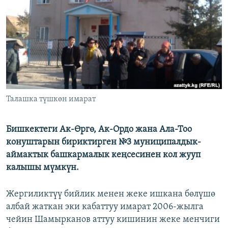
ОНЛАЙН ШЕРИНЕ
ЭЖЕ-СИҢДИЛЕР
АЗАТТЫК+
ЫҢГАЙСЫЗ СУРООЛОР
ЭЕ/АРнун бардык сайттары
Талашка түшкөн имарат
Бишкектеги Ак-Өргө, Ак-Ордо жана Ала-Тоо
конуштарын бириктирген №3 муниципалдык-
аймактык башкармалык кеңсесинен кол жууп
калышы мүмкүн.
Жергиликтүү бийлик менен жеке ишкана бөлүшө
албай жаткан эки кабаттуу имарат 2006-жылга
чейин Шамырканов аттуу кишинин жеке менчиги