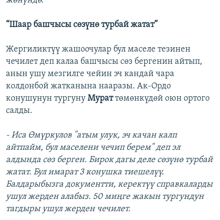
жөнүндө.
“Шаар башчысы сөзүнө турбай жатат”
Жергиликтүү жашоочулар бул маселе тезинен
чечилет деп калаа башчысы сөз бергенин айтып,
анын ушу мезгилге чейин эч кандай чара
колдонбой жатканына нааразы. Ак-Ордо
конушунун тургуну
Мурат
төмөнкүдөй оюн ортого
салды.
- Иса Өмүркулов "атым улук, эч качан калп
айтпайм, бул маселени чечип берем" деп эл
алдында сөз берген. Бирок дагы деле сөзүнө турбай
жатат. Бул имарат 3 конушка тиешелүү.
Балдарыбызга документти, керектүү справкаларды
ушул жерден алабыз. 50 миңге жакын тургундун
тагдыры ушул жерден чечилет.