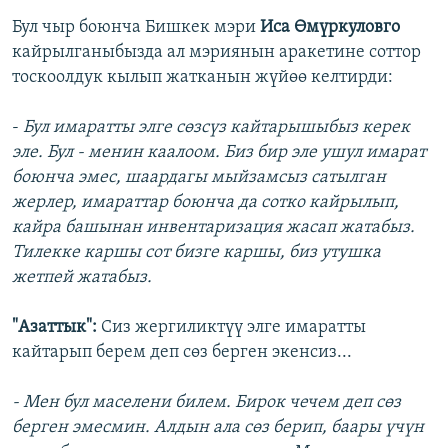
Бул чыр боюнча Бишкек мэри
Иса Өмүркуловго
кайрылганыбызда ал мэриянын аракетине соттор
тоскоолдук кылып жатканын жүйөө келтирди:
-
Бул имаратты элге сөзсүз кайтарышыбыз керек
эле. Бул - менин каалоом. Биз бир эле ушул имарат
боюнча эмес, шаардагы мыйзамсыз сатылган
жерлер, имараттар боюнча да сотко кайрылып,
кайра башынан инвентаризация жасап жатабыз.
Тилекке каршы сот бизге каршы, биз утушка
жетпей жатабыз.
"Азаттык":
Сиз жергиликтүү элге имаратты
кайтарып берем деп сөз берген экенсиз...
- Мен бул маселени билем. Бирок чечем деп сөз
берген эмесмин. Алдын ала сөз берип, баары үчүн