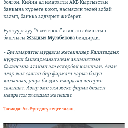
болгон. Кийин ал имаратты АКБ Кыргызстан
банкына күрөөгө коюп, насыясын төлөй албай
калып, банкка алдырып жиберет.
Бул тууралуу “Азаттыкка” аталган аймактын
башчысы
Жылдыз Мусабекова
билдирди.
- Бул имаратты мурдагы жетекчилер Капиталдык
курулуш башкармалыгынан акимияттын
балансына атайын эле өткөрбөй коюшкан. Анан
алар жол салган бир фирмага карыз болуп
калышып, ушул биздин имаратка чегерип
салышат. Азыр эми эки жеке фирма бизден
имаратты талашып жатышат.
Тасмада: Ак-Өргөдөгү кеңсе талаш