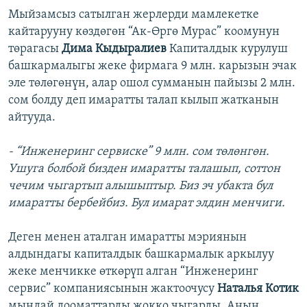
Мыйзамсыз сатылган жерлерди мамлекетке
кайтарууну көздөгөн “Ак-Өргө Мурас” коомунун
төрагасы
Дима Кыдыралиев
Капиталдык курулуш
башкармалыгы жеке фирмага 9 млн. карызын эчак
эле төлөгөнүн, алар ошол сумманын пайызы 2 млн.
сом болду деп имаратты талап кылып жатканын
айтууда.
- “Инженеринг сервиске” 9 млн. сом төлөнгөн.
Ушуга болбой бизден имаратты талашып, соттон
чечим чыгартып алышыптыр. Биз эч убакта бул
имаратты бербейбиз. Бул имарат элдин менчиги.
Деген менен аталган имаратты мэриянын
алдындагы капиталдык башкармалык аркылуу
жеке менчикке өткөрүп алган “Инженеринг
сервис” компаниясынын жактоочусу
Наталья Котик
мындай дооматтарды жокко чыгарды. Анын