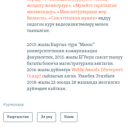
жолдогу жемкорлук», «Музейге сарпталган
миллиондор», «Мансаптуулардын жер
бизнеси», «Саясатташкан мумия»
өңдүү
ондогон курч видеоиликтөөлөрү менен
таанылган.
2013-жылы Кыргыз-түрк “Манас”
университетинин коммуникация
факультетин, 2015-жылы БГУнун саясат таануу
багыты боюнча магистратураны аяктаган.
2016-жылы дүйнөлүк
Webby Awards (Интернет-
Оскар)
сыйлыгын алган. Уланбек Эгизбаев
2018-жылы 22-июлда 28 жашында мезгилсиз
дүйнөдөн кайткан.
Куржундар
Кыргызстан
Эл үнү
Коом