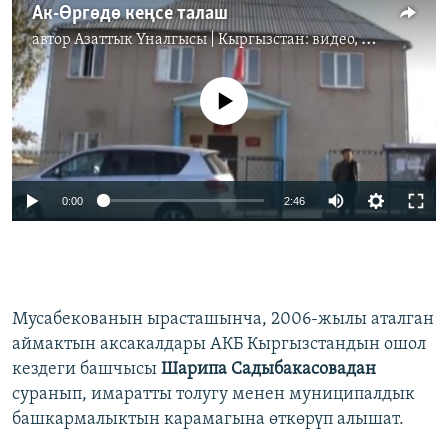
Ак-Өргөдө кеңсе талаш
автор
Азаттык Үналгысы | Кыргызстан: видео, фото, кабарлар
No media source currently available
0:00
2:46
Мусабекованын ырасташынча, 2006-жылы аталган
аймактын аксакалдары АКБ Кыргызстандын ошол
кездеги башчысы
Шарипа Садыбакасовадан
суранып, имаратты толугу менен муниципалдык
башкармалыктын карамагына өткөрүп алышат.