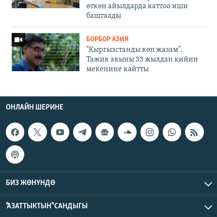
өткөн айылдарда каттоо иши
башталды
БОРБОР АЗИЯ
"Кыргызстанды көп жазам".
Тажик акыны 33 жылдан кийин
мекенине кайтты
ОНЛАЙН ШЕРИНЕ
БИЗ ЖӨНҮНДӨ
"АЗАТТЫКТЫН" САНДЫГЫ