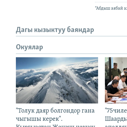
“Абдыш аябай а
Дагы кызыктуу баяндар
Окуялар
"Толук даяр болгондор гана
"75чиле
чыгышы керек".
Шаарды