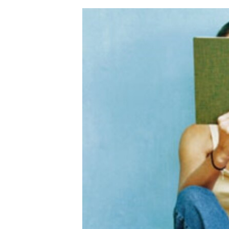
ЭЖЕ-СИҢДИЛЕР
АЗАТТЫК+
ЫҢГАЙСЫЗ СУРООЛОР