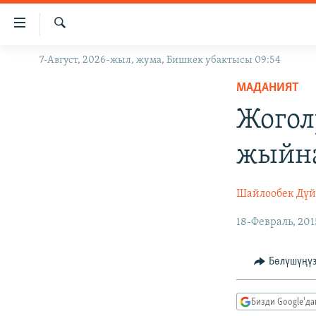
Линктер
Мазмунга
өтүңүз
Издөө
7-Август, 2026-жыл, жума, Бишкек убактысы 09:54
ЖАҢЫЛЫКТАР
Навигацияга
өтүңүз
МАДАНИЯТ
КЫРГЫЗСТАН
Издөөгө
Жогол
ДҮЙНӨ
КЫРГЫЗСТАН
салыңыз
УКРАИНА
САЯСАТ
ДҮЙНӨ
жыйн
АТАЙЫН ИЛИКТӨӨ
ЭКОНОМИКА
БОРБОР АЗИЯ
ТВ ПРОГРАММАЛАР
МАДАНИЯТ
Шайлообек Дү
ПОДКАСТ
БҮГҮН АЗАТТЫКТА
18-Февраль, 201
ӨЗГӨЧӨ ПИКИР
ЭКСПЕРТТЕР ТАЛДАЙТ
Бөлүшүңү
БИЗ ЖАНА ДҮЙНӨ
ДАНИСТЕ
Бизди Google'д