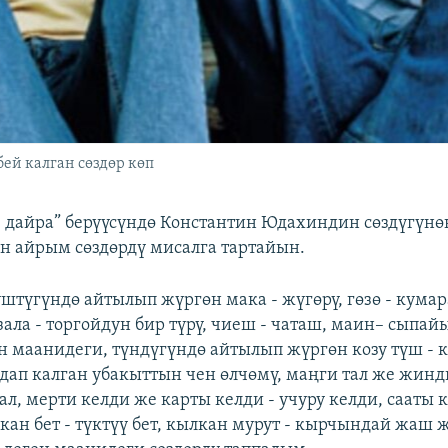
ей калган сөздөр көп
өз дайра” берүүсүндө Константин Юдахиндин сөздүгүнө
н айрым сөздөрдү мисалга тартайын.
штүгүндө айтылып жүргөн мака - жүгөрү, гөзө - кумар
зала - торгойдун бир түрү, чиеш - чаташ, маин– сыпайы
 маанидеги, түндүгүндө айтылып жүргөн козу түш - к
ап калган убакыттын чен өлчөмү, маңги тал же жинди
ал, мерти келди же карты келди - учуру келди, сааты 
кан бет - түктүү бет, кылкан мурут - кырчындай жаш 