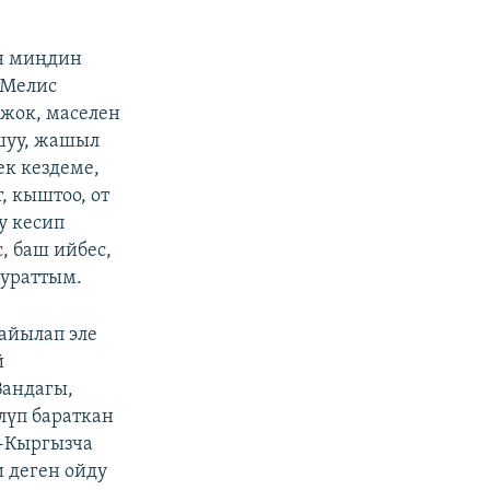
ын миңдин
у Мелис
 жок, маселен
ушуу, жашыл
ек кездеме,
, кыштоо, от
у кесип
с, баш ийбес,
чураттым.
айылап эле
й
Вандагы,
лүп бараткан
-Кыргызча
и деген ойду