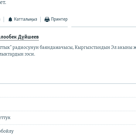
ет.
з
Катталыңыз
Принтер
лообек Дүйшеев
аттык" радиосунун баяндамачысы, Кыргызстандын Эл акыны ж
лыктардын ээси.
уттук
обойлу