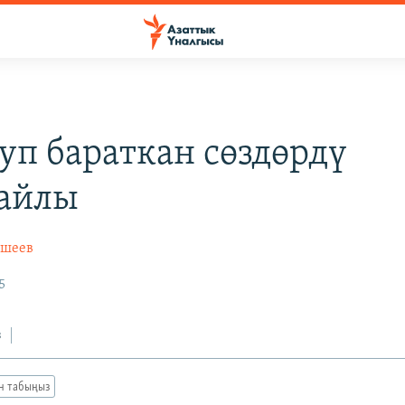
уп бараткан сөздөрдү
айлы
йшеев
5
з
ан табыңыз