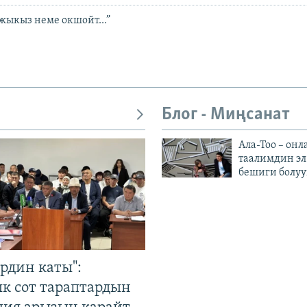
жыкыз неме окшойт...”
Блог - Миңсанат
Ала-Тоо – онл
таалимдин эл
бешиги болуу
рдин каты":
к сот тараптардын