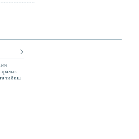
айн
 аралык
га тийиш