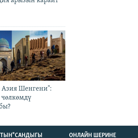
ция арызын карайт
р Азия Шенгени":
 чөлкөмдү
бы?
КТЫН" САНДЫГЫ
ОНЛАЙН ШЕРИНЕ