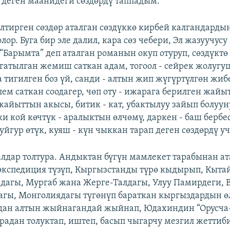
 деген маанидеги сөздөрдү таппадым.
лтирген сөздөр аталган сөздүккө кирбей калгандард
лор. Буга бир эле далил, кара сөз чебери, Эл жазуучус
“Барымта” деп аталган романын окуп отуруп, сөздүктө
ргатылган жемиш саткан адам, тогоол - сейрек жолуг
а тигилген боз үй, санди - алтын жип жүгүртүлгөн жиб
ем саткан соодагер, чөп оту - ижарага берилген жайыт
жайыттын акысы, битик - кат, убактылуу зайып болуун
ки кой көчтүк - аралыктын өлчөмү, даркен - баш бербе
 уйгур өтүк, куяш - күн чыккан тарап деген сөздөрдү у
дар толтура. Андыктан бүгүн мамлекет тарабынан ат
экспедиция түзүп, Кыргызстанды түрө кыдырып, Кыта
агы, Мургаб жана Жерге-Талдагы, Улуу Памирдеги, 
гы, Монголиядагы түгөнүп бараткан кыргыздардын ө
мдан алтын жыйнагандай жыйнап, Юдахиндин “Орусча
йрадан толуктап, иштеп, басып чыгарчу мезгил жеттиб