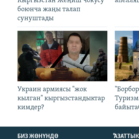
Кыргызстан Жеңиш чокусу
апелля
боюнча жаңы талап
сунуштады
Украин армиясы "жок
"Борбо
кылган" кыргызстандыктар
Туризм
кимдер?
байыта
БИЗ ЖӨНҮНДӨ
"АЗАТТЫ