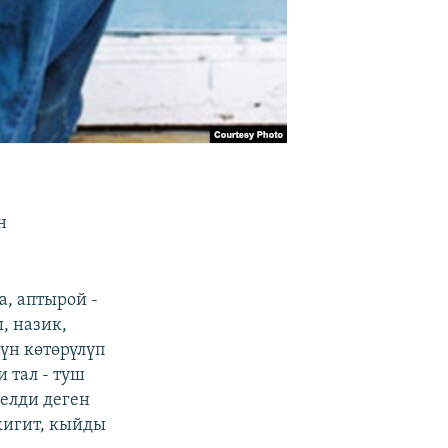
н
а, аптырой -
, назик,
үн көтөрүлүп
 тал - туш
келди деген
жигит, кыйды