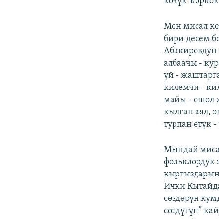
көчүк-коркок
Мен мисал ке
бири десем бо
Абакировдун 
албаачы - ку
үй - жаштарг
килемчи - кил
майы - ошол 
кылган аял, э
турпан өтүк -
Мындай мисал
фольклордук 
кыргыздарынд
Ички Кытайда
сөздөрүн ку
сөздүгүн” ка