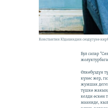
Константин Юдахиндин сөздүгүнө кирб
Бул сапар “С
жолуктурбага
Өлкөбүздүн тү
күнөс жер, га
жумшак деген
түшкө жакынд
келди өскөн т
мааниде, кыл