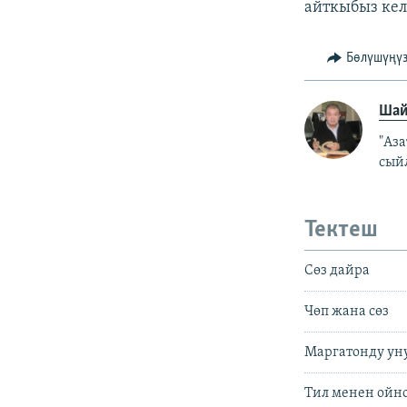
айткыбыз кел
Бөлүшүңү
Шай
"Аз
сый
Тектеш
Сөз дайра
Чөп жана сөз
Маргатонду ун
Тил менен ойн