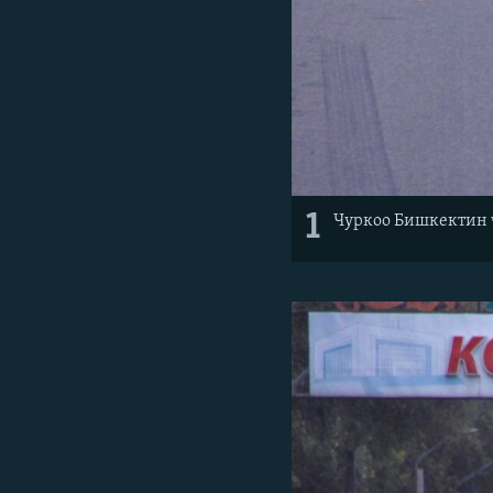
1
Чуркоо Бишкектин 