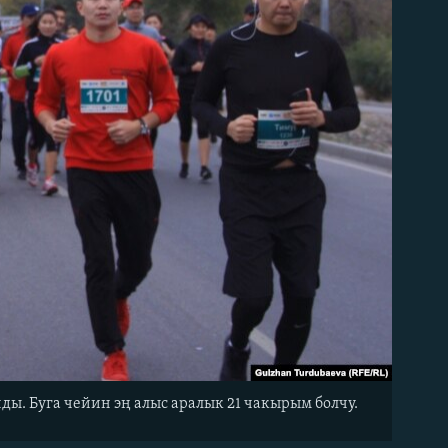
ды. Буга чейин эң алыс аралык 21 чакырым болчу.