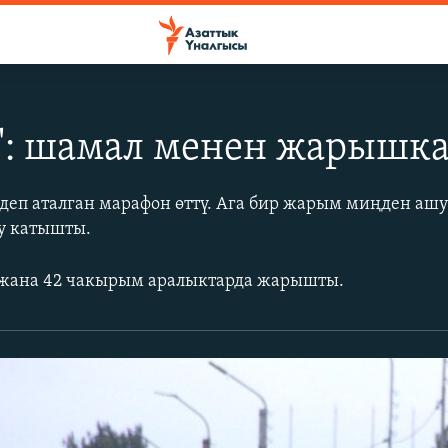
и": шамал менен жарышк
" деп аталган марафон өттү. Ага бир жарым миңден аш
у катышты.
21 жана 42 чакырым аралыктарда жарышты.