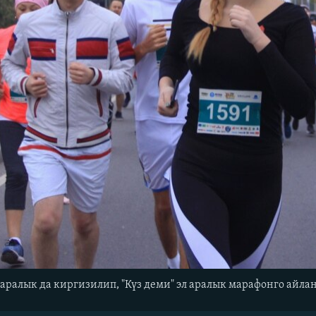
ралык да киргизилип, "Күз деми" эл аралык марафонго айлан