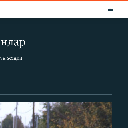
андар
уун жеңил