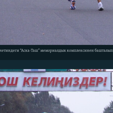
четиндеги “Аска-Таш” мемориалдык комплексинен башталып,