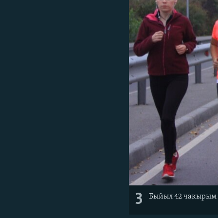
3
Быйыл 42 чакырым а