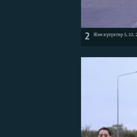
2
Жөө күлүктөр 5, 10