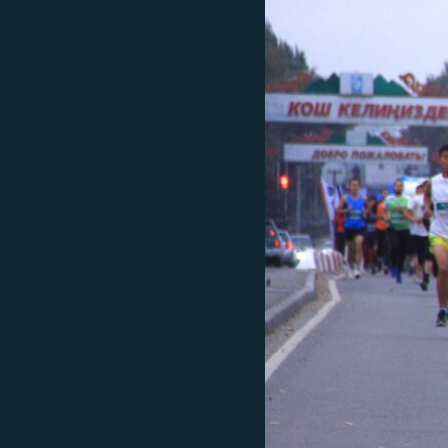
ЭЖЕ-СИҢДИЛЕР
АЗАТТЫК+
ЫҢГАЙСЫЗ СУРООЛОР