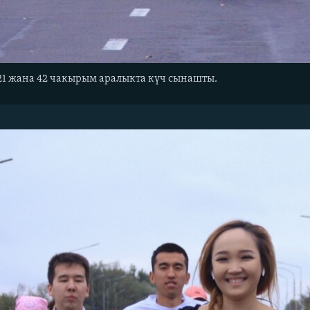
, 21 жана 42 чакырым аралыкта күч сынашты.