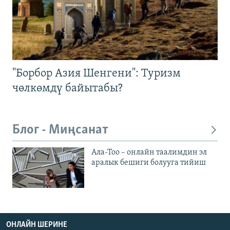
"Борбор Азия Шенгени": Туризм
чөлкөмдү байытабы?
Блог - Миңсанат
Ала-Тоо – онлайн таалимдин эл
аралык бешиги болууга тийиш
ОНЛАЙН ШЕРИНЕ