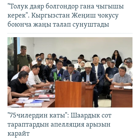
"Толук даяр болгондор гана чыгышы
керек". Кыргызстан Жеңиш чокусу
боюнча жаңы талап сунуштады
"75чилердин каты": Шаардык сот
тараптардын апелляция арызын
карайт