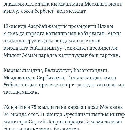
эпидемиологиялык кырдаал мага Москвага визит
кылууга жол бербейт” деп айтылат.
18-июнда Азербайжандын президенти Илхам
Алиев да парадга катышпасын кабарлаган. Анын
алдында Орусиядагы эпидемиологиялык
кырдаалга байланыштуу Чехиянын президенти
Милош Земан парадга катышуудан баш тарткан.
Кыргызстандын, Беларустун, Казакстандын,
Молдованын, Сербиянын, Тажикстандын жана
Өзбекстандын президенттери парадга катышарын
тастыкташкан.
Жеңиштин 75 жылдыгына карата парад Москвада
24-июнда өтөт. 11-июнда Орусиянын тышкы иштер
министри Сергей Лавров парадга 12 мамлекеттин
башчылары келерин билдирген.