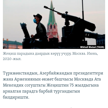
ОНЛАЙН ШЕРИНЕ
ЭЖЕ-СИҢДИЛЕР
АЗАТТЫК+
ЫҢГАЙСЫЗ СУРООЛОР
ЭЕ/АРнун бардык сайттары
Жеңиш парадына даярдык көрүү учуру. Москва. Июнь,
2020-жыл.
Түркмөнстандын, Азербайжандын президенттери
жана Армениянын өкмөт башчысы Москвада Ата
Мекендик согуштагы Жеңиштин 75 жылдыгына
арналган парадга барбай тургандыгын
билдиришти.