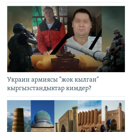
Украин армиясы "жок кылган"
кыргызстандыктар кимдер?