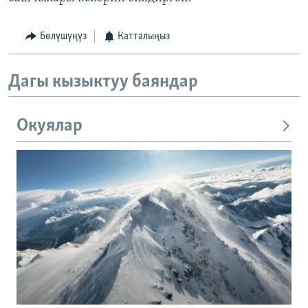
Бөлүшүңүз
Катталыңыз
Дагы кызыктуу баяндар
Окуялар