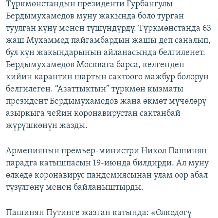
Түркмөнстандын президенти Гурбангулы
Бердымухамедов муну жакында боло турган
туулган күнү менен түшүндүрдү. Түркмөнстанда 63
жаш Мухаммед пайгамбардын жашы деп саналып,
бул күн жакындарынын айланасында белгиленет.
Бердымухамедов Москвага барса, келгенден
кийин карантин шартын сактоого мажбур болорун
белгилеген. “Азаттыктын” түркмөн кызматы
президент Бердымухамедов жана өкмөт мүчөлөрү
азыркыга чейин коронавирустан сактанбай
жүрүшкөнүн жазды.
Армениянын премьер-министри Никол Пашинян
парадга катышпасын 19-июнда билдирди. Ал муну
өлкөдө коронавирус пандемиясынан улам оор абал
түзүлгөнү менен байланыштырды.
Пашинян Путинге жазган катында: «Өлкөдөгү