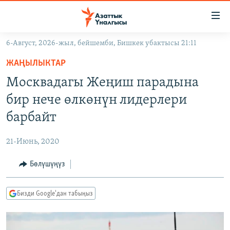
Линктер
Мазмунга
өтүңүз
6-Август, 2026-жыл, бейшемби, Бишкек убактысы 21:11
Навигацияга
ЖАҢЫЛЫКТАР
өтүңүз
ЖАҢЫЛЫКТАР
КЫРГЫЗСТАН
Издөөгө
Москвадагы Жеңиш парадына
салыңыз
ДҮЙНӨ
КЫРГЫЗСТАН
бир нече өлкөнүн лидерлери
УКРАИНА
САЯСАТ
ДҮЙНӨ
барбайт
АТАЙЫН ИЛИКТӨӨ
ЭКОНОМИКА
БОРБОР АЗИЯ
21-Июнь, 2020
ТВ ПРОГРАММАЛАР
МАДАНИЯТ
Бөлүшүңүз
ПОДКАСТ
БҮГҮН АЗАТТЫКТА
ӨЗГӨЧӨ ПИКИР
ЭКСПЕРТТЕР ТАЛДАЙТ
Бизди Google'дан табыңыз
БИЗ ЖАНА ДҮЙНӨ
Русский
ДАНИСТЕ