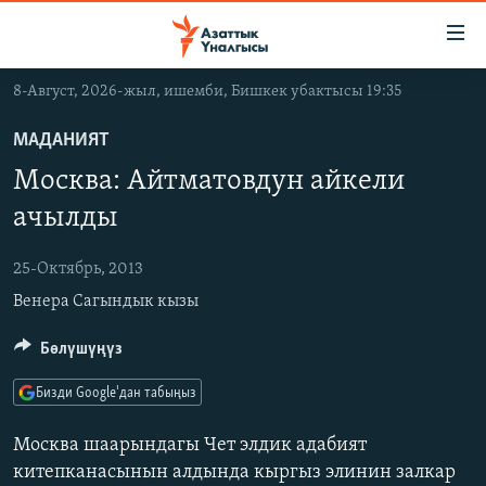
Линктер
Мазмунга
өтүңүз
8-Август, 2026-жыл, ишемби, Бишкек убактысы 19:35
Навигацияга
ЖАҢЫЛЫКТАР
өтүңүз
МАДАНИЯТ
КЫРГЫЗСТАН
Издөөгө
Москва: Айтматовдун айкели
салыңыз
ДҮЙНӨ
КЫРГЫЗСТАН
ачылды
УКРАИНА
САЯСАТ
ДҮЙНӨ
25-Октябрь, 2013
АТАЙЫН ИЛИКТӨӨ
ЭКОНОМИКА
БОРБОР АЗИЯ
Венера Сагындык кызы
ТВ ПРОГРАММАЛАР
МАДАНИЯТ
ПОДКАСТ
Бөлүшүңүз
БҮГҮН АЗАТТЫКТА
ӨЗГӨЧӨ ПИКИР
ЭКСПЕРТТЕР ТАЛДАЙТ
Бизди Google'дан табыңыз
БИЗ ЖАНА ДҮЙНӨ
Москва шаарындагы Чет элдик адабият
Русский
ДАНИСТЕ
китепканасынын алдында кыргыз элинин залкар