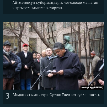
Айтматовдун күйөрмандары, чет өлкөдө жашаган
кыргызстандыктар которгон.
3
Маданият министри Султан Раев сөз сүйлөп жатат.