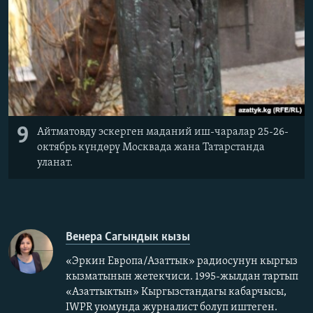
9
Айтматовду эскерген маданий иш-чаралар 25-26-
октябрь күндөрү Москвада жана Татарстанда
уланат.
Венера Сагындык кызы
«Эркин Европа/Азаттык» радиосунун кыргыз
кызматынын жетекчиси. 1995-жылдан тартып
«Азаттыктын» Кыргызстандагы кабарчысы,
IWPR уюмунда журналист болуп иштеген.