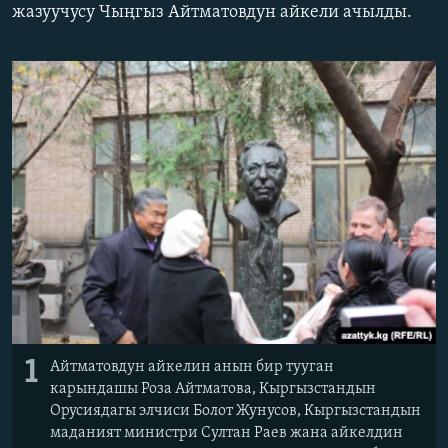
жазуучусу Чыңгыз Айтматовдун айкели ачылды.
ОНЛАЙН ШЕРИНЕ
ЭЖЕ-СИҢДИЛЕР
АЗАТТЫК+
ЫҢГАЙСЫЗ СУРООЛОР
ЭЕ/АРнун бардык сайттары
1
Айтматовдун айкелин анын бир тууган
карындашы Роза Айтматова, Кыргызстандын
Орусиядагы элчиси Болот Жунусов, Кыргызстандын
маданият министри Султан Раев жана айкелдин