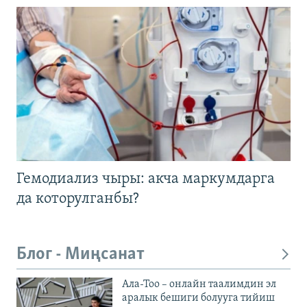
Гемодиализ чыры: акча маркумдарга
да которулганбы?
Блог - Миңсанат
Ала-Тоо – онлайн таалимдин эл
аралык бешиги болууга тийиш