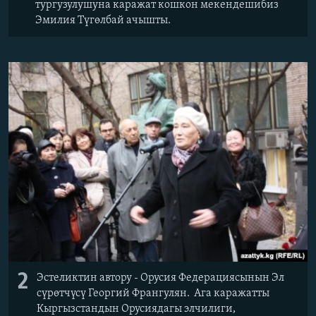
тургузулушуна каражат кошкон мекендешибиз
Эмилия Түгөлбай ачышты.
2
Эстеликтин автору - Орусия Федерациясынын Эл
сүрөтчүсү Георгий Франгулян. Ага каражатты
Кыргызстандын Орусиядагы элчилиги,