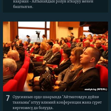
каарман - Алтынайдын ролун аткаруу менен
башталган.
7
Орусиянын ордо шаарында "Айтматовдун дүйнө
таанымы" аттуу илимий конференция жана сүрөт
көргөзмөсү да болууда.