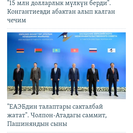
"15 млн долларлык мүлкүн берди".
Конгантиевди абактан алып калган
чечим
"ЕАЭБдин талаптары сакталбай
жатат". Чолпон-Атадагы саммит,
Пашиняндын сыны