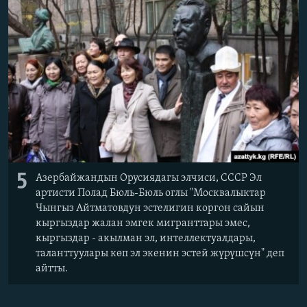
5
Азербайжандын Орусиядагы элчиси, СССР Эл
артисти Полад Бюль-Бюль оглы "Москвалыктар
Чынгыз Айтматовдун эстелигин коргон сайын
кыргыздар жалан эмгек мигранттары эмес,
кыргыздар - акылман эл, интеллектуалдары,
таланттуулары көп эл экенин эстей жүрүшсүн" деп
айтты.