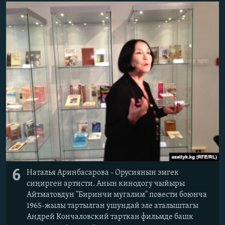
6
Наталья Аринбасарова - Орусиянын эмгек
сиңирген артисти. Анын кинодогу чыйыры
Айтматовдун "Биринчи мугалим" повести боюнча
1965-жылы тартылган ушундай эле аталыштагы
Андрей Кончаловский тарткан фильмде башк