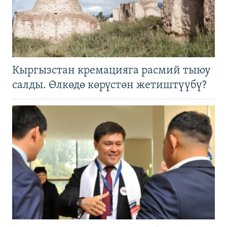
Кыргызстан кремацияга расмий тыюу
салды. Өлкөдө көрүстөн жетиштүүбү?