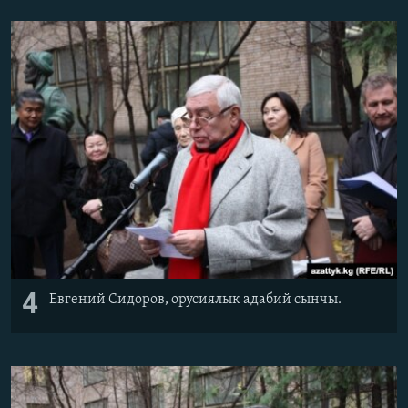
4
Евгений Сидоров, орусиялык адабий сынчы.