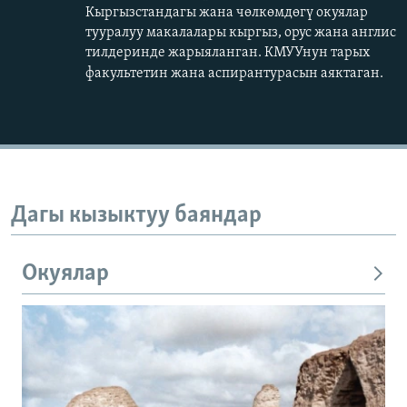
Кыргызстандагы жана чөлкөмдөгү окуялар
тууралуу макалалары кыргыз, орус жана англис
тилдеринде жарыяланган. КМУУнун тарых
факультетин жана аспирантурасын аяктаган.​
Дагы кызыктуу баяндар
Окуялар