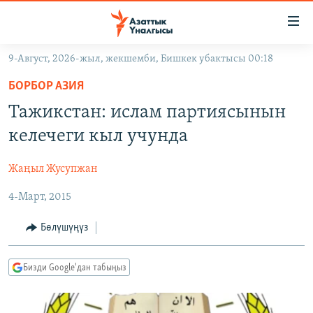
Линктер
Мазмунга
өтүңүз
9-Август, 2026-жыл, жекшемби, Бишкек убактысы 00:18
Навигацияга
ЖАҢЫЛЫКТАР
өтүңүз
БОРБОР АЗИЯ
КЫРГЫЗСТАН
Издөөгө
Тажикстан: ислам партиясынын
салыңыз
ДҮЙНӨ
КЫРГЫЗСТАН
келечеги кыл учунда
УКРАИНА
САЯСАТ
ДҮЙНӨ
Жаңыл Жусупжан
АТАЙЫН ИЛИКТӨӨ
ЭКОНОМИКА
БОРБОР АЗИЯ
4-Март, 2015
ТВ ПРОГРАММАЛАР
МАДАНИЯТ
ПОДКАСТ
БҮГҮН АЗАТТЫКТА
Бөлүшүңүз
ӨЗГӨЧӨ ПИКИР
ЭКСПЕРТТЕР ТАЛДАЙТ
Бизди Google'дан табыңыз
БИЗ ЖАНА ДҮЙНӨ
Русский
ДАНИСТЕ