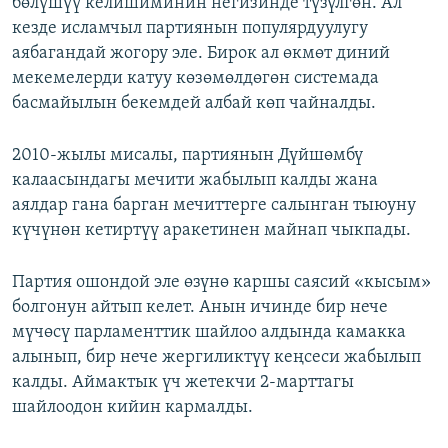
бөлүшүү келишиминин негизинде түзүлгөн. Ал
кезде исламчыл партиянын популярдуулугу
аябагандай жогору эле. Бирок ал өкмөт диний
мекемелерди катуу көзөмөлдөгөн системада
басмайылын бекемдей албай көп чайналды.
2010-жылы мисалы, партиянын Дүйшөмбү
калаасындагы мечити жабылып калды жана
аялдар гана барган мечиттерге салынган тыюуну
күчүнөн кетиртүү аракетинен майнап чыкпады.
Партия ошондой эле өзүнө каршы саясий «кысым»
болгонун айтып келет. Анын ичинде бир нече
мүчөсү парламенттик шайлоо алдында камакка
алынып, бир нече жергиликтүү кеңсеси жабылып
калды. Аймактык үч жетекчи 2-марттагы
шайлоодон кийин кармалды.