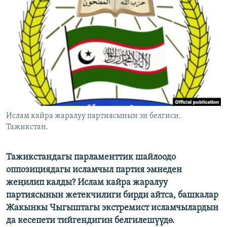
ОНЛАЙН ШЕРИНЕ
ЭЖЕ-СИҢДИЛЕР
АЗАТТЫК+
ЫҢГАЙСЫЗ СУРООЛОР
ЭЕ/АРнун бардык сайттары
Ислам кайра жаралуу партиясынын эн белгиси.
Тажикстан.
Тажикстандагы парламенттик шайлоодо
оппозициядагы исламчыл партия эмнеден
жеңилип калды? Ислам кайра жаралуу
партиясынын жетекчилиги бирди айтса, башкалар
Жакынкы Чыгыштагы экстремист исламчылардын
да кесепети тийгендигин белгилешүүдө.