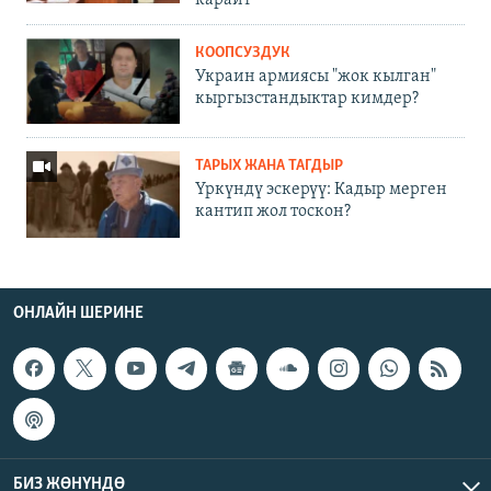
КООПСУЗДУК
Украин армиясы "жок кылган"
кыргызстандыктар кимдер?
ТАРЫХ ЖАНА ТАГДЫР
Үркүндү эскерүү: Кадыр мерген
кантип жол тоскон?
ОНЛАЙН ШЕРИНЕ
БИЗ ЖӨНҮНДӨ