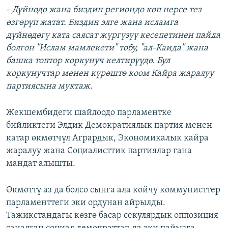
- Дүйнөдө жана биздин региондо көп нерсе тез
өзгөрүп жатат. Биздин элге жана исламга
дүйнөдөгү ката саясат жүргүзүү кесепетинен пайда
болгон "Ислам мамлекети" тобу, "ал-Каида" жана
башка топтор коркунуч келтирүүдө. Бул
коркунучтар менен күрөштө коом Кайра жаралуу
партиясына муктаж.
Жекшембидеги шайлоодо парламентке
бийликтеги Элдик Демократиялык партия менен
катар өкмөтчүл Агрардык, Экономикалык кайра
жаралуу жана Социалисттик партиялар гана
мандат алышты.
Өкмөттү аз да болсо сынга ала койчу коммунисттер
парламенттеги эки ордунан айрылды.
Тажикстандагы көзгө басар секулярдык оппозиция