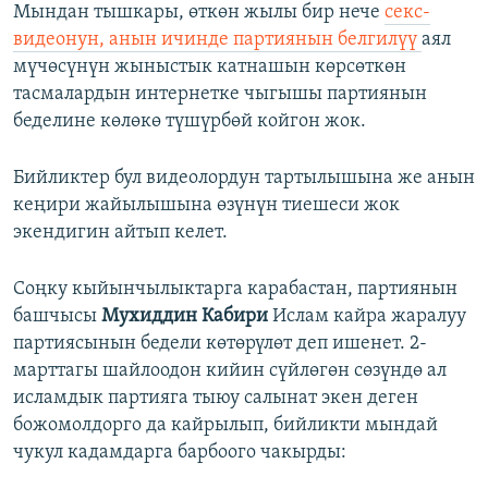
Мындан тышкары, өткөн жылы бир нече
секс-
видеонун, анын ичинде партиянын белгилүү
аял
мүчөсүнүн жыныстык катнашын көрсөткөн
тасмалардын интернетке чыгышы партиянын
беделине көлөкө түшүрбөй койгон жок.
Бийликтер бул видеолордун тартылышына же анын
кеңири жайылышына өзүнүн тиешеси жок
экендигин айтып келет.
Соңку кыйынчылыктарга карабастан, партиянын
башчысы
Мухиддин Кабири
Ислам кайра жаралуу
партиясынын бедели көтөрүлөт деп ишенет. 2-
марттагы шайлоодон кийин сүйлөгөн сөзүндө ал
исламдык партияга тыюу салынат экен деген
божомолдорго да кайрылып, бийликти мындай
чукул кадамдарга барбоого чакырды: