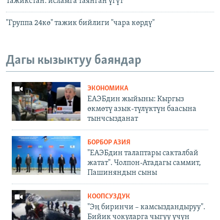
Тажикстан: исламга таянган үгүт
"Группа 24кө" тажик бийлиги "чара көрдү"
Дагы кызыктуу баяндар
ЭКОНОМИКА
ЕАЭБдин жыйыны: Кыргыз
өкмөтү азык-түлүктүн баасына
тынчсызданат
БОРБОР АЗИЯ
"ЕАЭБдин талаптары сакталбай
жатат". Чолпон-Атадагы саммит,
Пашиняндын сыны
КООПСУЗДУК
"Эң биринчи – камсыздандыруу".
Бийик чокуларга чыгуу үчүн