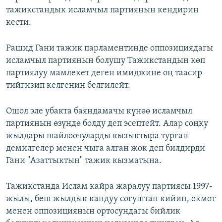
тажикстандык исламчыл партиянын кендирин
кести.
Рашид Гани тажик парламентинде оппозициядагы
исламчыл партиянын болушу Тажикстандын көп
партиялуу мамлекет деген имиджине оң таасир
тийгизип келгенин белгилейт.
Ошол эле убакта баяндамачы күнөө исламчыл
партиянын өзүндө болду деп эсептейт. Алар соңку
жылдары шайлоочуларды кызыктыра турган
демилгелер менен чыга алган жок деп билдирди
Гани "Азаттыктын" тажик кызматына.
Тажикстанда Ислам кайра жаралуу партиясы 1997-
жылы, беш жылдык кандуу согуштан кийин, өкмөт
менен оппозициянын ортосундагы бийлик