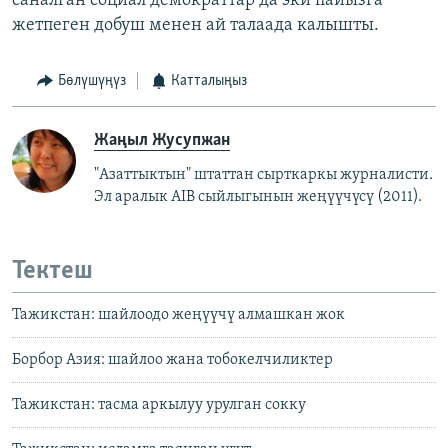
саналган социал демократтар да эки пайызга
жетпеген добуш менен ай талаада калышты.
Бөлүшүңүз
Катталыңыз
Жаңыл Жусупжан
"Азаттыктын" штаттан сырткаркы журналисти.
Эл аралык AIB сыйлыгынын жеңүүчүсү (2011).
Тектеш
Тажикстан: шайлоодо жеңүүчү алмашкан жок
Борбор Азия: шайлоо жана тобокелчиликтер
Тажикстан: тасма аркылуу урулган сокку