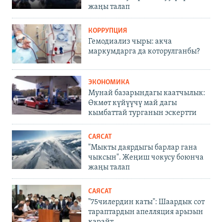
жаңы талап
КОРРУПЦИЯ
Гемодиализ чыры: акча
маркумдарга да которулганбы?
ЭКОНОМИКА
Мунай базарындагы каатчылык:
Өкмөт күйүүчү май дагы
кымбаттай турганын эскертти
САЯСАТ
"Мыкты даярдыгы барлар гана
чыксын". Жеңиш чокусу боюнча
жаңы талап
САЯСАТ
"75чилердин каты": Шаардык сот
тараптардын апелляция арызын
карайт