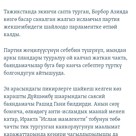
Тажикстанда экинчи сапта турган, Борбор Азияда
көзгө басар саналган жалгыз исламчыл партия
жекшембидеги шайлоодо парламентке өтпөй
калды.
Партия жеңилүүсүнүн себебин түшүнүп, мындан
аркы пландары тууралуу ой калчап жаткан чакта,
баяндамачылар буга бир канча себептер түрткү
болгондугун айтышууда.
Эл арасындагы пикирлерге шайкеш келген көз
карашты Дүйшөмбү шаарындагы саясий
баяндамачы Рашид Гани билдирди. Анын сөзү
боюнча, өлкөдөгү анти-исламдык маанай менен
катар, Иракта "Ислам мамлекети" тобунун төбө
чачты тик тургузган канкорлугунун маалымат
каражаттарында кеңири чагылдырылышы да