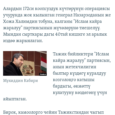
Алардын 172си коопсуздук күчтөрүнүн операциясы
учурунда жок кылынган генерал Назарзоданын же
Хожа Халимдин тобуна, калганы "Ислам кайра
жаралуу" партиясынын мүчөлөрүнө тиешелүү.
Мындан сырткары дагы 40тай кишиге эл аралык
издөө жарыялаган.
Тажик бийликтери "Ислам
кайра жаралуу" партиясын,
анын жетекчилигин
былтыр күздөгү куралдуу
козголоңго катышы
Мухиддин Кабири
бардыгы, өкмөттү
кулатууну көздөгөнү үчүн
айыптаган.
Бирок, камоолорго чейин Тажикстандан чыгып