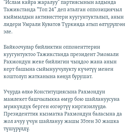
"Ислам кайра жаралуу" партиясынын алдында
Тажикстанда “Топ 24” деп аталган оппозициячыл
кыймылдын активисттери куугунтукталып, анын
лидери Умрали Куватов Түркияда атып өлтүрүлгөн
эле.
Байкоочулар бийликтин оппоненттерин
куугунтуктоо Тажикстанда президент Эмомали
Рахмондун жеке бийлигин чыңдоо жана анын
керт башына сыйынуучулукту күчөтүү менен
коштолуп жатканына көңүл бурушат.
Учурда өлкө Конституциясына Рахмондун
мамлекет башчылыкка өмүр бою шайлануусуна
мүмкүндүк берген өзгөртүү киргизилүүдө.
Президенттик кызматка Рахмондун баласына да
жол ачуу үчүн шайлануу жашы 35тен 30 жашка
түшүрүлдү.