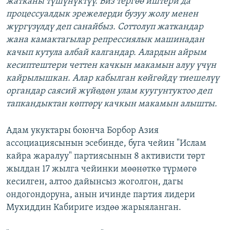
жатканы түшүнүктүү. Биз тергөө иштери да
процессуалдык эрежелерди бузуу жолу менен
жүргүзүлдү деп санайбыз. Соттолуп жаткандар
жана камактагылар репрессиялык машинадан
качып кутула албай калгандар. Алардын айрым
кесиптештери четтен качкын макамын алуу үчүн
кайрылышкан. Алар кабылган көйгөйдү тиешелүү
органдар саясий жүйөдөн улам куугунтуктоо деп
тапкандыктан көптөрү качкын макамын алышты.
Адам укуктары боюнча Борбор Азия
ассоциациясынын эсебинде, буга чейин "Ислам
кайра жаралуу" партиясынын 8 активисти төрт
жылдан 17 жылга чейинки мөөнөткө түрмөгө
кесилген, алтоо дайынсыз жоголгон, дагы
ондогондоруна, анын ичинде партия лидери
Мухиддин Кабириге издөө жарыяланган.