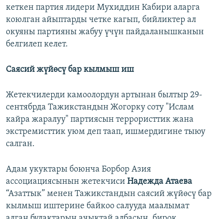
кеткен партия лидери Мухиддин Кабири аларга
коюлган айыптарды четке кагып, бийликтер ал
окуяны партияны жабуу үчүн пайдаланышканын
белгилеп келет.
Саясий жүйөсү бар кылмыш иш
Жетекчилерди камоолордун артынан былтыр 29-
сентябрда Тажикстандын Жогорку соту "Ислам
кайра жаралуу" партиясын террористтик жана
экстремисттик уюм деп таап, ишмердигине тыюу
салган.
Адам укуктары боюнча Борбор Азия
ассоциациясынын жетекчиси
Надежда Атаева
“Азаттык” менен Тажикстандын саясий жүйөсү бар
кылмыш иштерине байкоо салууда маалымат
алган булактарын ачыктай албасын, бирок