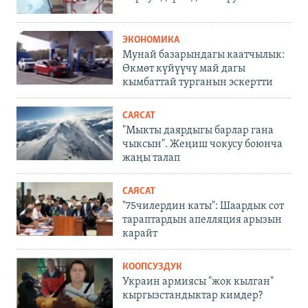
ЭКОНОМИКА
Мунай базарындагы каатчылык:
Өкмөт күйүүчү май дагы
кымбаттай турганын эскертти
САЯСАТ
"Мыкты даярдыгы барлар гана
чыксын". Жеңиш чокусу боюнча
жаңы талап
САЯСАТ
"75чилердин каты": Шаардык сот
тараптардын апелляция арызын
карайт
КООПСУЗДУК
Украин армиясы "жок кылган"
кыргызстандыктар кимдер?