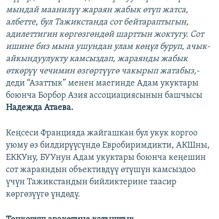
мындай маанилүү жараян жабык өтүп жатса,
албетте, бул Тажикстанда сот бейтараптыгын,
адилеттигин көргөзгөндөй шарттын жоктугу. Сот
ишине биз мына ушундан улам көңүл буруп, ачык-
айкындуулукту камсыздап, жараянды жабык
өткөрүү чечимин өзгөртүүгө чакырып жатабыз,-
деди “Азаттык” менен маегинде Адам укуктары
боюнча Борбор Азия ассоциациясынын башчысы
Надежда Атаева.
Кеңсеси Францияда жайгашкан бул укук коргоо
уюму өз билдирүүсүндө Евробиримдикти, АКШны,
ЕККУну, БУУнун Адам укуктары боюнча кеңешин
сот жараяндын объективдүү өтүшүн камсыздоо
үчүн Тажикстандын бийликтерине таасир
көргөзүүгө үндөдү.