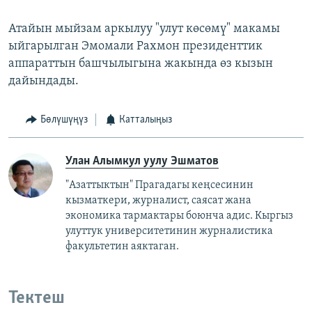
Атайын мыйзам аркылуу "улут көсөмү" макамы
ыйгарылган Эмомали Рахмон президенттик
аппараттын башчылыгына жакында өз кызын
дайындады.
Бөлүшүңүз
Катталыңыз
Улан Алымкул уулу Эшматов
"Азаттыктын" Прагадагы кеңсесинин
кызматкери, журналист, саясат жана
экономика тармактары боюнча адис. Кыргыз
улуттук университетинин журналистика
факультетин аяктаган.
Тектеш