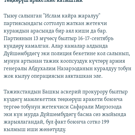
Төңкөрүш аракетине катыштык
Тыюу салынган "Ислам кайра жаралуу"
партиясындагы соттолуп жаткан жетекчи
курамдын арасында бир аял киши да бар.
Партиянын 13 мүчөсү былтыр 16-17-сентябрь
күндөрү камалган. Алар камалар алдында
Дүйшөмбүдөгү эки полиция бекетине кол салынып,
мунун артынан тажик коопсуздук күчтөрү армия
генералы Абдухалим Назарзоданын куралдуу тобун
жок кылуу операциясын аякташкан эле.
Тажикстандын Башкы аскерий прокурору былтыр
күздөгү мамлекеттик төңкөрүш аракети боюнча
тергөө тобунун жетекчиси Сафарали Мирзозода
эки күн мурда Дүйшөмбүдөгү басма сөз жыйында
жарыялагандай, бул факт боюнча сотко 199
кылмыш иши жөнөтүлдү.