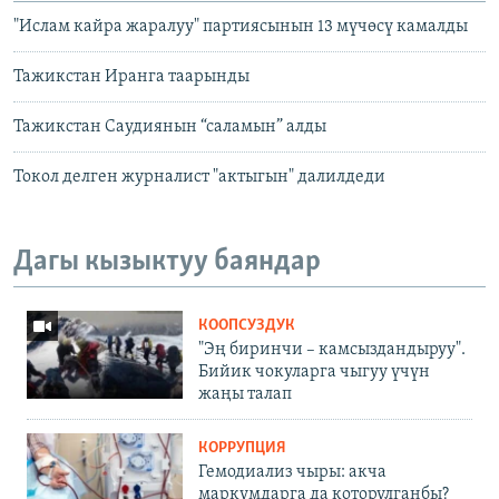
"Ислам кайра жаралуу" партиясынын 13 мүчөсү камалды
Тажикстан Иранга таарынды
Тажикстан Саудиянын “саламын” алды
Токол делген журналист "актыгын" далилдеди
Дагы кызыктуу баяндар
КООПСУЗДУК
"Эң биринчи – камсыздандыруу".
Бийик чокуларга чыгуу үчүн
жаңы талап
КОРРУПЦИЯ
Гемодиализ чыры: акча
маркумдарга да которулганбы?