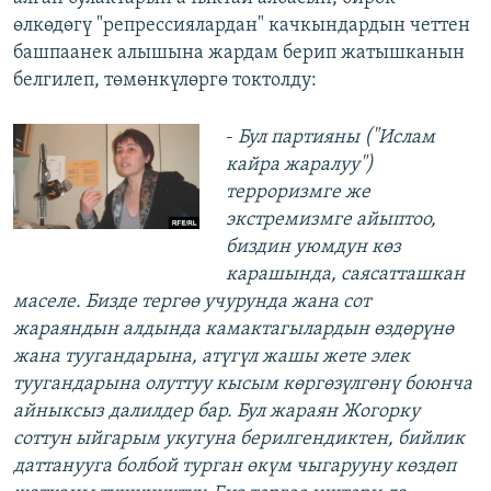
өлкөдөгү "репрессиялардан" качкындардын четтен
башпаанек алышына жардам берип жатышканын
белгилеп, төмөнкүлөргө токтолду:
-
Бул партияны ("Ислам
кайра жаралуу")
терроризмге же
экстремизмге айыптоо,
биздин уюмдун көз
карашында, саясатташкан
маселе. Бизде тергөө учурунда жана сот
жараяндын алдында камактагылардын өздөрүнө
жана туугандарына, атүгүл жашы жете элек
туугандарына олуттуу кысым көргөзүлгөнү боюнча
айныксыз далилдер бар. Бул жараян Жогорку
соттун ыйгарым укугуна берилгендиктен, бийлик
даттанууга болбой турган өкүм чыгарууну көздөп