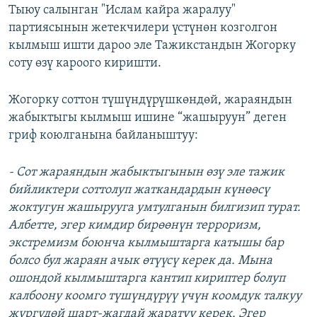
Тыюу салынган "Ислам кайра жаралуу"
партиясынын жетекчилери үстүнөн козголгон
кылмыш ишти дароо эле Тажикстандын Жогорку
cоту өзү кароого киришти.
Жогорку cоттон түшүндүрүшкөндөй, жараяндын
жабыктыгы кылмыш ишине “жашыруун” деген
гриф коюлганына байланыштуу:
- Сот жараяндын жабыктыгынын өзү эле тажик
бийликтери соттолуп жаткандардын күнөөсү
жоктугун жашырууга умтулганын билгизип турат.
Албетте, эгер кимдир бирөөнүн терроризм,
экстремизм боюнча кылмыштарга катышы бар
болсо бул жараян ачык өтүүсү керек да. Мына
ошондой кылмыштарга кантип кириптер болуп
калбоону коомго түшүндүрүү үчүн коомдук талкуу
жүргүдөй шарт-жагдай жаратуу керек. Эгер