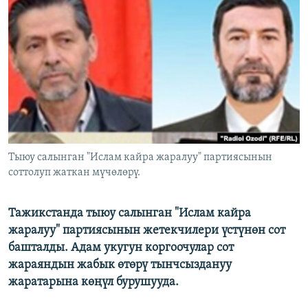
ОНЛАЙН ШЕРИНЕ
ЭЖЕ-СИҢДИЛЕР
АЗАТТЫК+
ЫҢГАЙСЫЗ СУРООЛОР
ЭЕ/АРнун бардык сайттары
Тыюу салынган "Ислам кайра жаралуу" партиясынын
соттолуп жаткан мүчөлөрү.
Тажикстанда тыюу салынган "Ислам кайра
жаралуу" партиясынын жетекчилери үстүнөн сот
башталды. Адам укугун коргоочулар сот
жараяндын жабык өтөрү тынчсыздануу
жаратарына көңүл бурушууда.