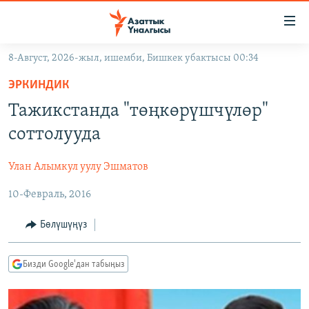
Линктер
Мазмунга
өтүңүз
8-Август, 2026-жыл, ишемби, Бишкек убактысы 00:34
Навигацияга
ЖАҢЫЛЫКТАР
өтүңүз
ЭРКИНДИК
КЫРГЫЗСТАН
Издөөгө
Тажикстанда "төңкөрүшчүлөр"
салыңыз
ДҮЙНӨ
КЫРГЫЗСТАН
соттолууда
УКРАИНА
САЯСАТ
ДҮЙНӨ
Улан Алымкул уулу Эшматов
АТАЙЫН ИЛИКТӨӨ
ЭКОНОМИКА
БОРБОР АЗИЯ
10-Февраль, 2016
ТВ ПРОГРАММАЛАР
МАДАНИЯТ
ПОДКАСТ
БҮГҮН АЗАТТЫКТА
Бөлүшүңүз
ӨЗГӨЧӨ ПИКИР
ЭКСПЕРТТЕР ТАЛДАЙТ
Бизди Google'дан табыңыз
БИЗ ЖАНА ДҮЙНӨ
Русский
ДАНИСТЕ