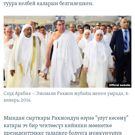
туура келбей каларын белгилешкен.
Сауд Арабия -- Эмомали Рахмон жубайы менен умрада, 4-
январь, 2016.
Мындан сырткары Рахмондун өзүнө “улут көсөмү”
катары эч бир чектөөсүз кийинки мөөнөткө
президенттикке талапкер болууга мүмкүнчүлүк