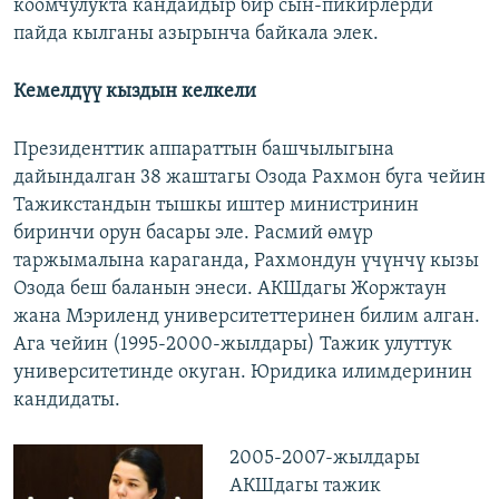
коомчулукта кандайдыр бир сын-пикирлерди
пайда кылганы азырынча байкала элек.
Кемелдүү кыздын келкели
Президенттик аппараттын башчылыгына
дайындалган 38 жаштагы Озода Рахмон буга чейин
Тажикстандын тышкы иштер министринин
биринчи орун басары эле. Расмий өмүр
таржымалына караганда, Рахмондун үчүнчү кызы
Озода беш баланын энеси. АКШдагы Жоржтаун
жана Мэриленд университеттеринен билим алган.
Ага чейин (1995-2000-жылдары) Тажик улуттук
университетинде окуган. Юридика илимдеринин
кандидаты.
2005-2007-жылдары
АКШдагы тажик