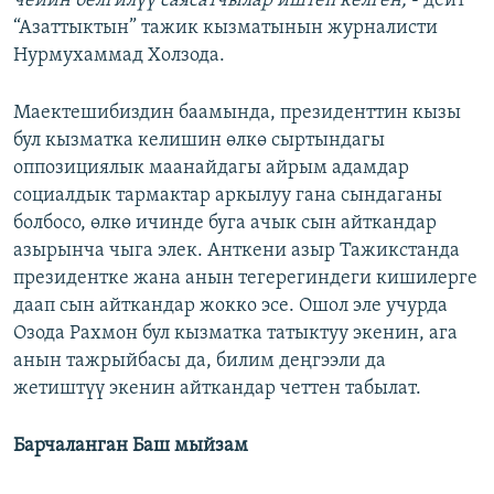
чейин белгилүү саясатчылар иштеп келген,
- дейт
“Азаттыктын” тажик кызматынын журналисти
Нурмухаммад Холзода.
Маектешибиздин баамында, президенттин кызы
бул кызматка келишин өлкө сыртындагы
оппозициялык маанайдагы айрым адамдар
социалдык тармактар аркылуу гана сындаганы
болбосо, өлкө ичинде буга ачык сын айткандар
азырынча чыга элек. Анткени азыр Тажикстанда
президентке жана анын тегерегиндеги кишилерге
даап сын айткандар жокко эсе. Ошол эле учурда
Озода Рахмон бул кызматка татыктуу экенин, ага
анын тажрыйбасы да, билим деңгээли да
жетиштүү экенин айткандар четтен табылат.
Барчаланган Баш мыйзам