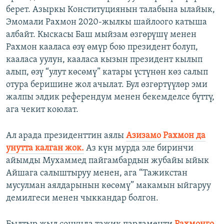
берет. Азыркы Конституциянын талабына ылайык,
Эмомали Рахмон 2020-жылкы шайлоого катыша
албайт. Кыскасы Баш мыйзам өзгөрүшү менен
Рахмон кааласа өзү өмүр бою президент болуп,
кааласа уулун, кааласа кызын президент кылып
алып, өзү “улут көсөмү” катары үстүнөн көз салып
отура беришине жол ачылат. Бул өзгөртүүлөр эми
жалпы элдик референдум менен бекемделсе бүттү,
ага чекит коюлат.
Ал арада президенттин аялы
Азизамо Рахмон да
унутта калган жок.
Аз күн мурда эле биринчи
айымды Мухаммед пайгамбардын жубайы ыйык
Айшага салыштыруу менен, ага “Тажикстан
мусулман аялдарынын көсөмү” макамын ыйгаруу
демилгеси менен чыккандар болгон.