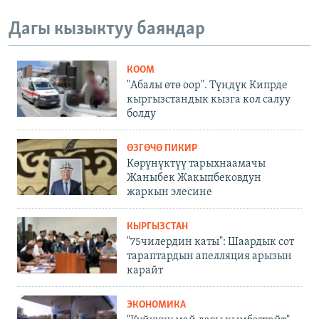
Дагы кызыктуу баяндар
КООМ
"Абалы өтө оор". Түндүк Кипрде
кыргызстандык кызга кол салуу
болду
ӨЗГӨЧӨ ПИКИР
Көрүнүктүү тарыхнаамачы
Жаныбек Жакыпбековдун
жаркын элесине
КЫРГЫЗСТАН
"75чилердин каты": Шаардык сот
тараптардын апелляция арызын
карайт
ЭКОНОМИКА