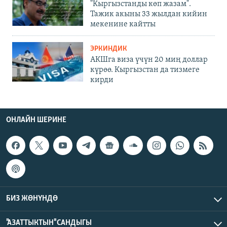
"Кыргызстанды көп жазам".
Тажик акыны 33 жылдан кийин
мекенине кайтты
ЭРКИНДИК
АКШга виза үчүн 20 миң доллар
күрөө. Кыргызстан да тизмеге
кирди
ОНЛАЙН ШЕРИНЕ
БИЗ ЖӨНҮНДӨ
"АЗАТТЫКТЫН" САНДЫГЫ