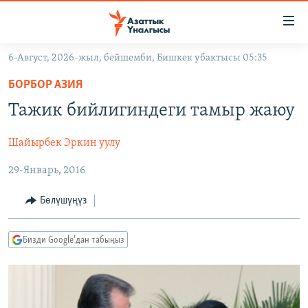
Линктер
Мазмунга
өтүңүз
6-Август, 2026-жыл, бейшемби, Бишкек убактысы 05:35
Навигацияга
ЖАҢЫЛЫКТАР
өтүңүз
БОРБОР АЗИЯ
КЫРГЫЗСТАН
Издөөгө
Тажик бийлигиндеги тамыр жаюу
салыңыз
ДҮЙНӨ
КЫРГЫЗСТАН
Шайырбек Эркин уулу
УКРАИНА
САЯСАТ
ДҮЙНӨ
29-Январь, 2016
АТАЙЫН ИЛИКТӨӨ
ЭКОНОМИКА
БОРБОР АЗИЯ
ТВ ПРОГРАММАЛАР
МАДАНИЯТ
Бөлүшүңүз
ПОДКАСТ
БҮГҮН АЗАТТЫКТА
Бизди Google'дан табыңыз
ӨЗГӨЧӨ ПИКИР
ЭКСПЕРТТЕР ТАЛДАЙТ
БИЗ ЖАНА ДҮЙНӨ
Русский
ДАНИСТЕ