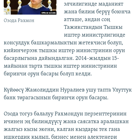
элчилигинде маданият
жана билим берүү боюнча
атташе, андан соң
Озода Рахмон
Тажикстандын Тышкы
иштер министрлигинде
консулдук башкармалыктын жетекчиси болуп,
кийинчерээк тышкы иштер министринин орун
басарлыгына дайындалган. 2014-жылдын 15-
майынан тарта тышкы иштер министринин
биринчи орун басары болуп келди.
Күйөөсү Жамолиддин Нуралиев ушу тапта Улуттук
банк төрагасынын биринчи орун басары.
Озода тогуз балалуу Рахмондун перзенттеринин
ичинен эң билимдүүсү жана саясатка аралашкан
жалгыз кызы экени, калган кыздары тек гана
ишкердик кылып, бизнес менен алектенери