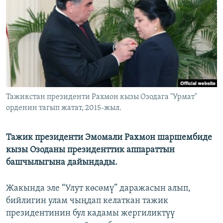
ОНЛАЙН ШЕРИНЕ
ЭЖЕ-СИҢДИЛЕР
АЗАТТЫК+
ЫҢГАЙСЫЗ СУРООЛОР
ЭЕ/АРнун бардык сайттары
Тажикстан президенти Рахмон кызы Озодага "Урмат"
орденин тагып жатат, 2015-жыл.
Тажик президенти Эмомали Рахмон шаршембиде
кызы Озоданы президенттик аппараттын
башчылыгына дайындады.
Жакында эле “Улут көсөмү” даражасын алып,
бийлигин улам чыңдап келаткан тажик
президентинин бул кадамы жергиликтүү