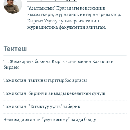
"Азаттыктын" Прагадагы кеңсесинин
кызматкери, журналист, интернет редактор.
Кыргыз Улуттук университетинин
журналистика факультетин аяктаган.
Тектеш
TI: Жемкорлук боюнча Кыргызстан менен Казакстан
бирдей
Тажикстан: тактыны тарттырбоо аргасы
Тажикcтан: биринчи айымды көкөлөткөн сунуш
Тажикстан: "Татыктуу уулга" таберик
Чөлкөмдө экинчи “улут көсөмү” пайда болду