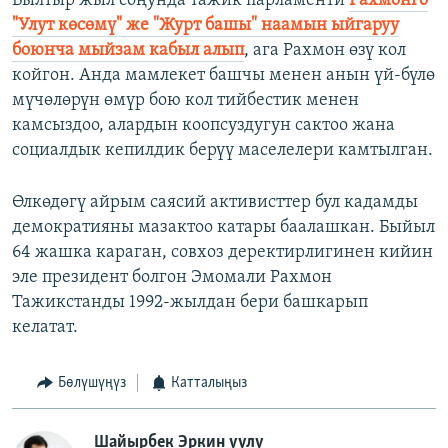
Былтыр жыл соңунда тажик парламенти
Рахмонго
"Улут көсөмү" же "Журт башы" наамын ыйгаруу
боюнча мыйзам кабыл алып
, ага Рахмон өзү кол
койгон. Анда мамлекет башчы менен анын үй-бүлө
мүчөлөрүн өмүр бою кол тийбестик менен
камсыздоо, алардын коопсуздугун сактоо жана
социалдык кепилдик берүү маселелери камтылган.
Өлкөдөгү айрым саясий активисттер бул кадамды
демократияны мазактоо катары баалашкан. Быйыл
64 жашка караган, совхоз деректирлигинен кийин
эле президент болгон Эмомали Рахмон
Тажикстанды 1992-жылдан бери башкарып
келатат.
Бөлүшүңүз
Катталыңыз
Шайырбек Эркин уулу