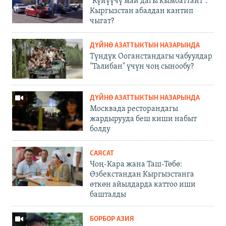
"Күйүүчү май дагы кымбаттайт".
Кыргызстан абалдан кантип
чыгат?
ДҮЙНӨ АЗАТТЫКТЫН НАЗАРЫНДА
Түндүк Ооганстандагы чабуулдар
"Талибан" үчүн чоң сынообу?
ДҮЙНӨ АЗАТТЫКТЫН НАЗАРЫНДА
Москвада ресторандагы
жардырууда беш киши набыт
болду
САЯСАТ
Чоң-Кара жана Таш-Төбө:
Өзбекстандан Кыргызстанга
өткөн айылдарда каттоо иши
башталды
БОРБОР АЗИЯ