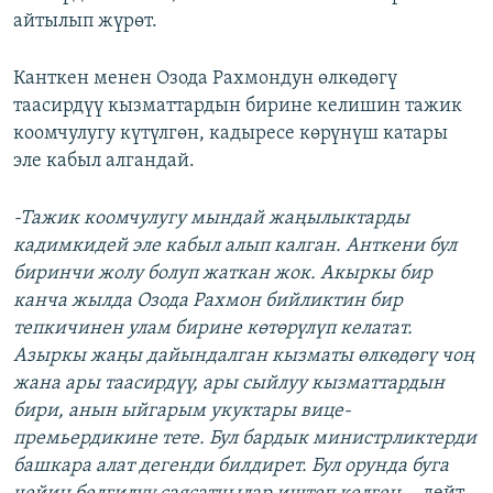
айтылып жүрөт.
Канткен менен Озода Рахмондун өлкөдөгү
таасирдүү кызматтардын бирине келишин тажик
коомчулугу күтүлгөн, кадыресе көрүнүш катары
эле кабыл алгандай.
-Тажик коомчулугу мындай жаңылыктарды
кадимкидей эле кабыл алып калган. Анткени бул
биринчи жолу болуп жаткан жок. Акыркы бир
канча жылда Озода Рахмон бийликтин бир
тепкичинен улам бирине көтөрүлүп келатат.
Азыркы жаңы дайындалган кызматы өлкөдөгү чоң
жана ары таасирдүү, ары сыйлуу кызматтардын
бири, анын ыйгарым укуктары вице-
премьердикине тете. Бул бардык министрликтерди
башкара алат дегенди билдирет. Бул орунда буга