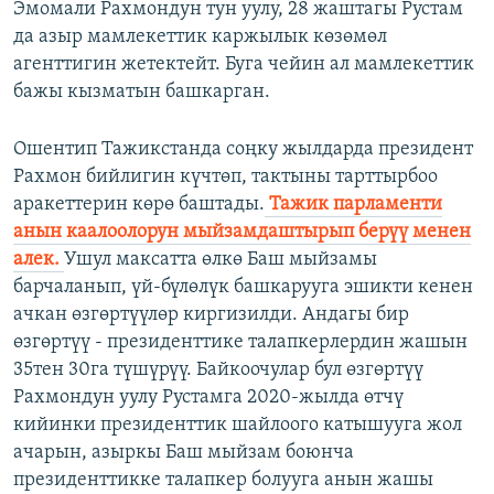
Эмомали Рахмондун тун уулу, 28 жаштагы Рустам
да азыр мамлекеттик каржылык көзөмөл
агенттигин жетектейт. Буга чейин ал мамлекеттик
бажы кызматын башкарган.
Ошентип Тажикстанда соңку жылдарда президент
Рахмон бийлигин күчтөп, тактыны тарттырбоо
аракеттерин көрө баштады.
Тажик парламенти
анын каалоолорун мыйзамдаштырып берүү менен
алек.
Ушул максатта өлкө Баш мыйзамы
барчаланып, үй-бүлөлүк башкарууга эшикти кенен
ачкан өзгөртүүлөр киргизилди. Андагы бир
өзгөртүү - президенттике талапкерлердин жашын
35тен 30га түшүрүү. Байкоочулар бул өзгөртүү
Рахмондун уулу Рустамга 2020-жылда өтчү
кийинки президенттик шайлоого катышууга жол
ачарын, азыркы Баш мыйзам боюнча
президенттикке талапкер болууга анын жашы