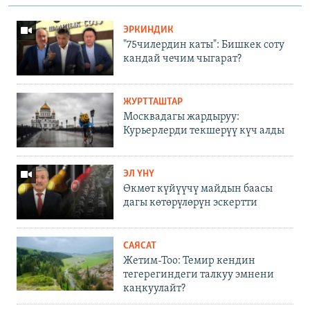
ЭРКИНДИК
"75чилердин каты": Бишкек соту
кандай чечим чыгарат?
ЖУРТТАШТАР
Москвадагы жардыруу:
Курьерлерди текшерүү күч алды
ЭЛ ҮНҮ
Өкмөт күйүүчү майдын баасы
дагы көтөрүлөрүн эскертти
САЯСАТ
Жетим-Тоо: Темир кендин
тегерегиндеги талкуу эмнени
каңкуулайт?