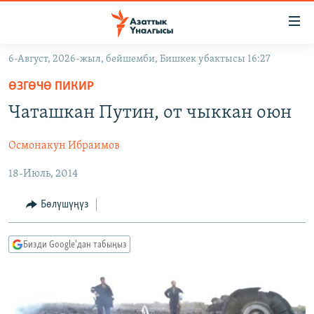
Линктер
Мазмунга
өтүңүз
6-Август, 2026-жыл, бейшемби, Бишкек убактысы 16:27
Навигацияга
ЖАҢЫЛЫКТАР
өтүңүз
ӨЗГӨЧӨ ПИКИР
КЫРГЫЗСТАН
Издөөгө
Чаташкан Путин, от чыккан оюн
салыңыз
ДҮЙНӨ
КЫРГЫЗСТАН
Осмонакун Ибраимов
УКРАИНА
САЯСАТ
ДҮЙНӨ
18-Июль, 2014
АТАЙЫН ИЛИКТӨӨ
ЭКОНОМИКА
БОРБОР АЗИЯ
ТВ ПРОГРАММАЛАР
МАДАНИЯТ
Бөлүшүңүз
ПОДКАСТ
БҮГҮН АЗАТТЫКТА
Бизди Google'дан табыңыз
ӨЗГӨЧӨ ПИКИР
ЭКСПЕРТТЕР ТАЛДАЙТ
БИЗ ЖАНА ДҮЙНӨ
Русский
ДАНИСТЕ