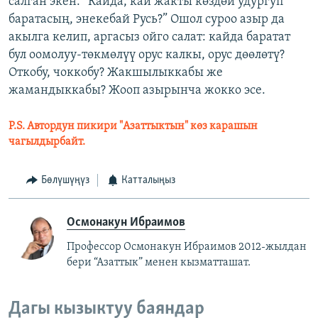
салган экен: “Кайда, кай жакты көздөй удургуп
баратасың, энекебай Русь?” Ошол суроо азыр да
акылга келип, аргасыз ойго салат: кайда баратат
бул оомолуу-төкмөлүү орус калкы, орус дөөлөтү?
Откобу, чоккобу? Жакшылыккабы же
жамандыккабы? Жооп азырынча жокко эсе.
P.S. Автордун пикири "Азаттыктын" көз карашын
чагылдырбайт.
Бөлүшүңүз
Катталыңыз
Осмонакун Ибраимов
Профессор Осмонакун Ибраимов 2012-жылдан
бери “Азаттык” менен кызматташат.
Дагы кызыктуу баяндар