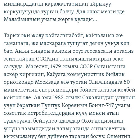
миллиарддаган каражаттарынан айрылуу
коркунучунда турган болчу. Дал ошол мезгилде
Малайзиянын учагы жерге кулады...
Тарых эки жолу кайталанабайт, кайталанса же
тамашага, же маскарага тушугат деген учкул кеп
бар. Анын сыңары азыркы орус геосаясаты аргасыз
эсил кайран СССРдин жаңылыштыктарын эске
салууда. Маселен, 1979-жылы СССР Ооганстанга
аскер киргизип, Кабулга коммунисттик бийлик
орноткондо Москвада өтө турган Олимпиадага 50
мамлекеттин спортсмендери бойкот катары келбей
койгон эле. Ал эми 1983-жылы Сахалиндин үстүнөн
учуп бараткан Түштүк Кореянын Боинг-747 учагы
советтик истребителдердин күчү менен атып
түшүрүлүп, бейкүнөө адамдар Охот деңизинин
үстүнө чамындыдай чачыраганда антисоветтик
кыжырлануу бүт дүйнөгө тараган болчу. Ошентип