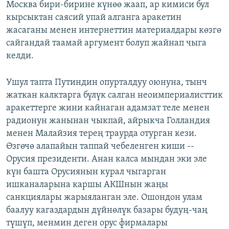
Москва бири-бирине күнөө жаап, ар кимиси бул
кырсыктан саясий упай алганга аракетин
жасаганы менен интернеттин материалдары көзгө
сайгандай таамай аргумент болуп жайнап чыга
келди.
Ушул тапта Путиндин опурталдуу оюнуна, тынч
жаткан калктарга бүлүк салган неоимпериалисттик
аракеттерге жини кайнаган адамзат теле менен
радионун жанынан чыкпай, айрыкча Голландия
менен Малайзия терең траурда отурган кези.
Өзгөчө алапайын таппай чебеленген киши --
Орусия президенти. Анан калса мындан эки эле
күн башта Орусиянын курал чыгарган
ишканаларына каршы АКШнын жаңы
санкциялары жарыяланган эле. Ошондон улам
баалуу кагаздардын дүйнөлүк базары будуң-чаң
түшүп, менмин деген орус фирмалары