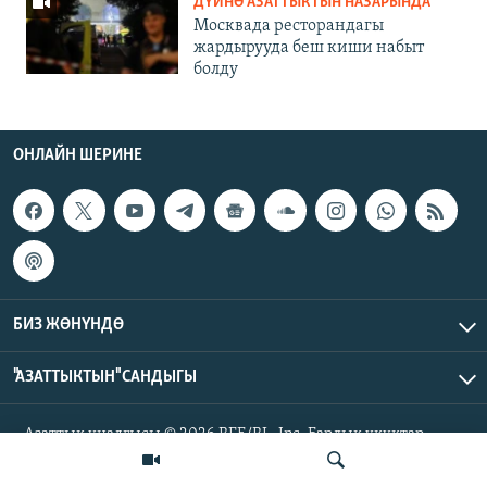
ДҮЙНӨ АЗАТТЫКТЫН НАЗАРЫНДА
Москвада ресторандагы
жардырууда беш киши набыт
болду
ОНЛАЙН ШЕРИНЕ
БИЗ ЖӨНҮНДӨ
"АЗАТТЫКТЫН" САНДЫГЫ
Азаттык үналгысы © 2026 RFE/RL, Inc. Бардык укуктар
корголгон.