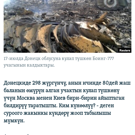
ОНЛАЙН ШЕРИНЕ
ЭЖЕ-СИҢДИЛЕР
АЗАТТЫК+
ЫҢГАЙСЫЗ СУРООЛОР
ЭЕ/АРнун бардык сайттары
17-июлда Донецк облусуна кулап түшкөн Боинг-777
учагынын калдыктары.
Донецкиде 298 жүргүнчү, анын ичинде 80дей жаш
баланын өмүрүн алган учактын кулап түшкөнү
үчүн Москва менен Киев бири-бирин айыптаган
билдирүү таратышты. Ким күнөөлүү? - деген
суроого жакынкы күндөрү жооп табылышы
мүмкүн.