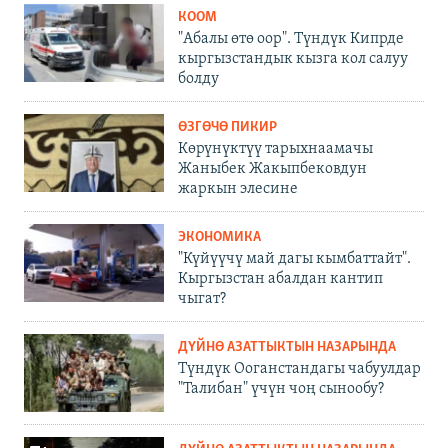
КООМ
"Абалы өтө оор". Түндүк Кипрде
кыргызстандык кызга кол салуу
болду
ӨЗГӨЧӨ ПИКИР
Көрүнүктүү тарыхнаамачы
Жаныбек Жакыпбековдун
жаркын элесине
ЭКОНОМИКА
"Күйүүчү май дагы кымбаттайт".
Кыргызстан абалдан кантип
чыгат?
ДҮЙНӨ АЗАТТЫКТЫН НАЗАРЫНДА
Түндүк Ооганстандагы чабуулдар
"Талибан" үчүн чоң сынообу?