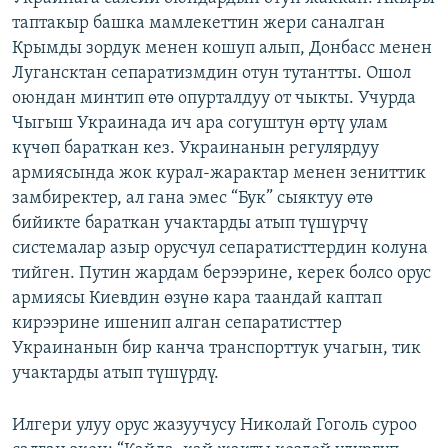
таптакыр башка мамлекеттин жери саналган
Крымды зордук менен кошуп алып, Донбасс менен
Лугансктан сепаратизмдин отун тутантты. Ошол
оюндан минтип өтө опурталдуу от чыкты. Учурда
Чыгыш Украинада ич ара согуштун өртү улам
күчөп бараткан кез. Украинанын регулярдуу
армиясында жок курал-жарактар менен зениттик
замбиректер, ал гана эмес “Бук” сыяктуу өтө
бийикте бараткан учактарды атып түшүрчү
системалар азыр орусчул сепаратисттердин колуна
тийген. Путин жардам берээрине, керек болсо орус
армиясы Киевдин өзүнө кара таандай каптап
кирээрине ишенип алган сепаратисттер
Украинанын бир канча транспорттук учагын, тик
учактарды атып түшүрдү.
Илгери улуу орус жазуучусу Николай Гоголь суроо