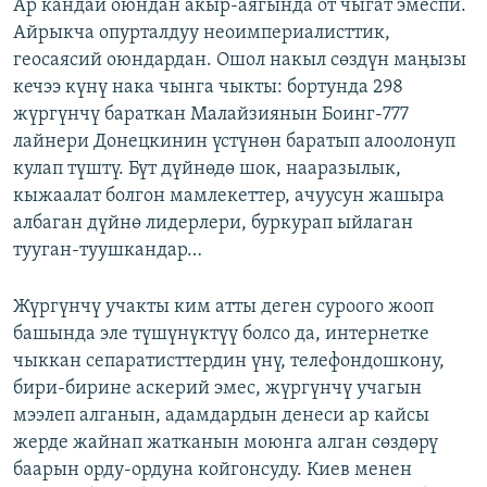
Ар кандай оюндан акыр-аягында от чыгат эмеспи.
Айрыкча опурталдуу неоимпериалисттик,
геосаясий оюндардан. Ошол накыл сөздүн маңызы
кечээ күнү нака чынга чыкты: бортунда 298
жүргүнчү бараткан Малайзиянын Боинг-777
лайнери Донецкинин үстүнөн баратып алоолонуп
кулап түштү. Бүт дүйнөдө шок, нааразылык,
кыжаалат болгон мамлекеттер, ачуусун жашыра
албаган дүйнө лидерлери, буркурап ыйлаган
тууган-туушкандар…
Жүргүнчү учакты ким атты деген суроого жооп
башында эле түшүнүктүү болсо да, интернетке
чыккан сепаратисттердин үнү, телефондошкону,
бири-бирине аскерий эмес, жүргүнчү учагын
мээлеп алганын, адамдардын денеси ар кайсы
жерде жайнап жатканын моюнга алган сөздөрү
баарын орду-ордуна койгонсуду. Киев менен