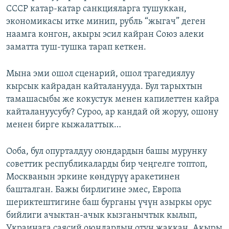
СССР катар-катар санкцияларга тушуккан,
экономикасы итке минип, рубль “жыгач” деген
наамга конгон, акыры эсил кайран Союз алеки
заматта туш-тушка тарап кеткен.
Мына эми ошол сценарий, ошол трагедиялуу
кырсык кайрадан кайталанууда. Бул тарыхтын
тамашасыбы же кокустук менен капилеттен кайра
кайталануусубу? Суроо, ар кандай ой жоруу, ошону
менен бирге кыжалаттык…
Ооба, бул опурталдуу оюндардын башы мурунку
советтик республикаларды бир чеңгелге топтоп,
Москванын эркине көндүрүү аракетинен
башталган. Бажы бирлигине эмес, Европа
шериктештигине баш бурганы үчүн азыркы орус
бийлиги ачыктан-ачык кызганычтык кылып,
Украинага саясий оюндардын отун жаккан. Акыры