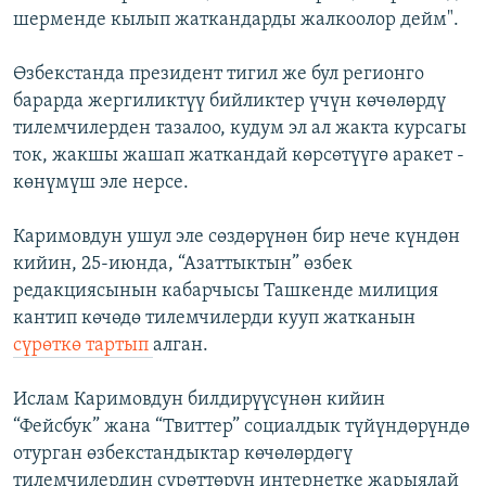
шерменде кылып жаткандарды жалкоолор дейм".
Өзбекстанда президент тигил же бул регионго
барарда жергиликтүү бийликтер үчүн көчөлөрдү
тилемчилерден тазалоо, кудум эл ал жакта курсагы
ток, жакшы жашап жаткандай көрсөтүүгө аракет -
көнүмүш эле нерсе.
Каримовдун ушул эле сөздөрүнөн бир нече күндөн
кийин, 25-июнда, “Азаттыктын” өзбек
редакциясынын кабарчысы Ташкенде милиция
кантип көчөдө тилемчилерди кууп жатканын
сүрөткө тартып
алган.
Ислам Каримовдун билдирүүсүнөн кийин
“Фейсбук” жана “Твиттер” социалдык түйүндөрүндө
отурган өзбекстандыктар көчөлөрдөгү
тилемчилердин сүрөттөрүн интернетке жарыялай