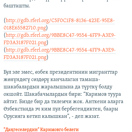
башташты.
(
http://gdb.rferl.org/C5F0C1F8-8136-423E-95E8-
018E65582710.png
)
(
http://gdb.rferl.org/9BBE8C47-9554-4FF9-A3E9-
FD3A3187F021.png
)
(
http://gdb.rferl.org/9BBE8C47-9554-4FF9-A3E9-
FD3A3187F021.png
)
Бул эле эмес, өзбек президентинин мигранттар
жөнүндөгү сөздөрү канчалаган тамаша-
шакабалардын жаралышына да түрткү болду
окшойт. Шакабачылардын бири: “Каримов туура
айтат. Бизде бир да тилемчи жок. Анткени аларга
Өзбекстанда эч ким пул бербегендиктен, баары
Орусияга кетип калышкан”, - деп жазат.
"Даңгеселердин" Каримовго белеги