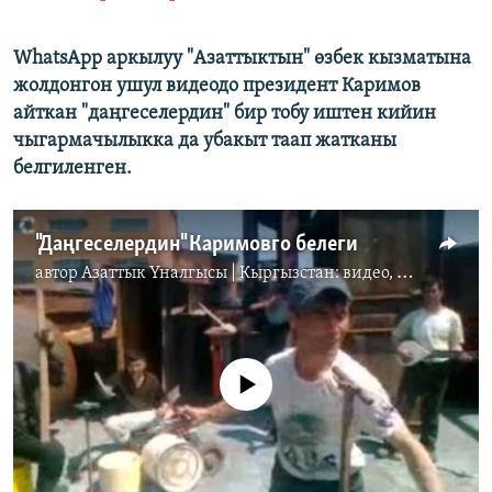
WhatsApp аркылуу "Азаттыктын" өзбек кызматына
жолдонгон ушул видеодо президент Каримов
айткан "даңгеселердин" бир тобу иштен кийин
чыгармачылыкка да убакыт таап жатканы
белгиленген.
"Даңгеселердин" Каримовго белеги
автор
Азаттык Үналгысы | Кыргызстан: видео, фото, кабарлар
No media source currently available