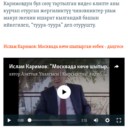
Каримовдун бул сөзү тартылган видео клипте аны
курчап отурган жергиликтүү чиновниктер улам
макул экенин ишарат кылгандай башын
ийкегилеп, “туура-туура” деп отурушту.
Ислам Каримов: Москвада көчө шыпырган өзбек - даңгесе
Ислам Каримов: “Москвада көчө шыпырган өзбек - даңгесе"
автор
Азаттык Үналгысы | Кыргызстан: видео, фото, кабарлар
No media source currently available
0:00
2:11