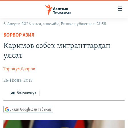
Линктер
Мазмунга
өтүңүз
8-Август, 2026-жыл, ишемби, Бишкек убактысы 21:55
Навигацияга
ЖАҢЫЛЫКТАР
өтүңүз
БОРБОР АЗИЯ
КЫРГЫЗСТАН
Издөөгө
Каримов өзбек мигранттардан
салыңыз
ДҮЙНӨ
КЫРГЫЗСТАН
уялат
УКРАИНА
САЯСАТ
ДҮЙНӨ
Төрөкул Дооров
АТАЙЫН ИЛИКТӨӨ
ЭКОНОМИКА
БОРБОР АЗИЯ
26-Июнь, 2013
ТВ ПРОГРАММАЛАР
МАДАНИЯТ
ПОДКАСТ
БҮГҮН АЗАТТЫКТА
Бөлүшүңүз
ӨЗГӨЧӨ ПИКИР
ЭКСПЕРТТЕР ТАЛДАЙТ
Бизди Google'дан табыңыз
БИЗ ЖАНА ДҮЙНӨ
Русский
ДАНИСТЕ