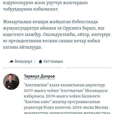
кодулоолоруна жана улутчул жаштардын
чабуулдарына кабылышат.
Жакырчылык кеңири жайылган Өзбекстанда
жумушсуздуктун айынан эл Орусияга барып, иш
издегенге мажбур. Ошондуктанбы, айтор, көпчүлүк
өз президентинин кескин сынын начар кабыл
алганы айтылууда.
Бөлүшүңүз
Катталыңыз
Төрөкул Дооров
"Азаттыктын" казак кызматынын директору.
2007-жылга чейин "Азаттыктын" Москвадагы
кабарчысы, 2009-жылга чейин Бишкекте
“Азаттык плюс” жаштар программасынын
редактору болуп иштеген. 2004-жылы Москва
мамлекеттик университетинин журналистика