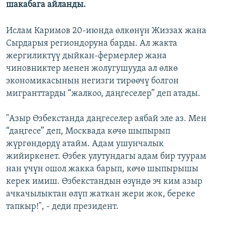
шакабага айланды.
Ислам Каримов 20-июнда өлкөнүн Жиззах жана
Сырдарыя региондоруна барды. Ал жакта
жергиликтүү дыйкан-фермерлер жана
чиновниктер менен жолугушууда ал өлкө
экономикасынын негизги тирөөчү болгон
мигранттарды “жалкоо, даңгеселер” деп атады.
"Азыр Өзбекстанда даңгеселер аябай эле аз. Мен
“даңгесе” деп, Москвада көчө шыпырып
жүргөндөрдү атайм. Адам ушунчалык
жийиркенет. Өзбек улутундагы адам бир туурам
нан үчүн ошол жакка барып, көчө шыпырышы
керек имиш. Өзбекстандын өзүндө эч ким азыр
ачкачылыктан өлүп жаткан жери жок, береке
тапкыр!", - деди президент.