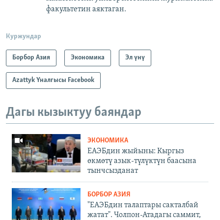
факультетин аяктаган.
Куржундар
Борбор Азия
Экономика
Эл үнү
Azattyk Үналгысы Facebook
Дагы кызыктуу баяндар
ЭКОНОМИКА
ЕАЭБдин жыйыны: Кыргыз
өкмөтү азык-түлүктүн баасына
тынчсызданат
БОРБОР АЗИЯ
"ЕАЭБдин талаптары сакталбай
жатат". Чолпон-Атадагы саммит,