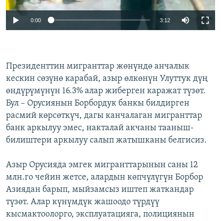
0:00
3:12
Президенттин мигранттар жөнүндө анчалык
кескин сөзүнө карабай, азыр өлкөнүн Улуттук дүң
өндүрүмүнүн 16.3% алар жиберген каражат түзөт.
Бул – Орусиянын Борбордук банкы билдирген
расмий көрсөткүч, дагы канчалаган мигранттар
банк аркылуу эмес, накталай акчаны тааныш-
билиштери аркылуу салып жатышканы белгисиз.
Азыр Орусияда эмгек мигранттарынын саны 12
млн.го чейин жетсе, алардын көпчүлүгүн Борбор
Азиядан барып, мыйзамсыз иштеп жаткандар
түзөт. Алар күнүмдүк жашоодо түрдүү
кысмактоолорго, эксплуатацияга, полициянын