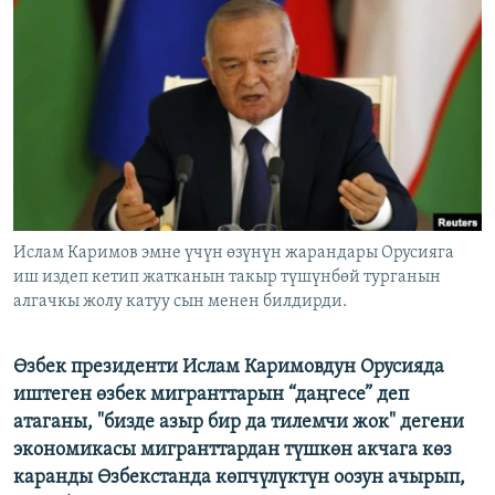
ОНЛАЙН ШЕРИНЕ
ЭЖЕ-СИҢДИЛЕР
АЗАТТЫК+
ЫҢГАЙСЫЗ СУРООЛОР
ЭЕ/АРнун бардык сайттары
Ислам Каримов эмне үчүн өзүнүн жарандары Орусияга
иш издеп кетип жатканын такыр түшүнбөй турганын
алгачкы жолу катуу сын менен билдирди.
Өзбек президенти Ислам Каримовдун Орусияда
иштеген өзбек мигранттарын “даңгесе” деп
атаганы, "бизде азыр бир да тилемчи жок" дегени
экономикасы мигранттардан түшкөн акчага көз
каранды Өзбекстанда көпчүлүктүн оозун ачырып,