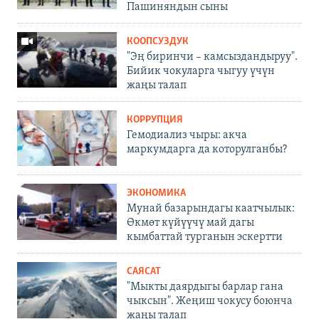
Пашиняндын сыны
КООПСУЗДУК
"Эң биринчи – камсыздандыруу".
Бийик чокуларга чыгуу үчүн
жаңы талап
КОРРУПЦИЯ
Гемодиализ чыры: акча
маркумдарга да которулганбы?
ЭКОНОМИКА
Мунай базарындагы каатчылык:
Өкмөт күйүүчү май дагы
кымбаттай турганын эскертти
САЯСАТ
"Мыкты даярдыгы барлар гана
чыксын". Жеңиш чокусу боюнча
жаңы талап