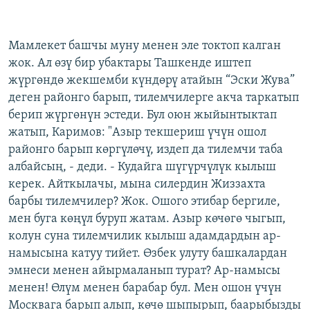
Мамлекет башчы муну менен эле токтоп калган
жок. Ал өзү бир убактары Ташкенде иштеп
жүргөндө жекшемби күндөрү атайын “Эски Жува”
деген районго барып, тилемчилерге акча таркатып
берип жүргөнүн эстеди. Бул оюн жыйынтыктап
жатып, Каримов: "Азыр текшериш үчүн ошол
районго барып көргүлөчү, издеп да тилемчи таба
албайсың, - деди. - Кудайга шүгүрчүлүк кылыш
керек. Айткылачы, мына силердин Жиззахта
барбы тилемчилер? Жок. Ошого этибар бергиле,
мен буга көңүл буруп жатам. Азыр көчөгө чыгып,
колун суна тилемчилик кылыш адамдардын ар-
намысына катуу тийет. Өзбек улуту башкалардан
эмнеси менен айырмаланып турат? Ар-намысы
менен! Өлүм менен барабар бул. Мен ошон үчүн
Москвага барып алып, көчө шыпырып, баарыбызды