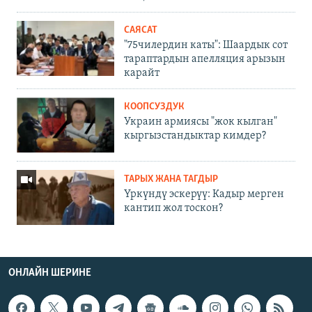
САЯСАТ
"75чилердин каты": Шаардык сот
тараптардын апелляция арызын
карайт
КООПСУЗДУК
Украин армиясы "жок кылган"
кыргызстандыктар кимдер?
ТАРЫХ ЖАНА ТАГДЫР
Үркүндү эскерүү: Кадыр мерген
кантип жол тоскон?
ОНЛАЙН ШЕРИНЕ