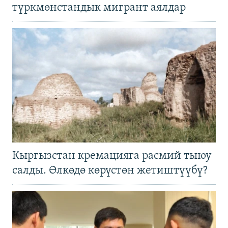
түркмөнстандык мигрант аялдар
Кыргызстан кремацияга расмий тыюу
салды. Өлкөдө көрүстөн жетиштүүбү?