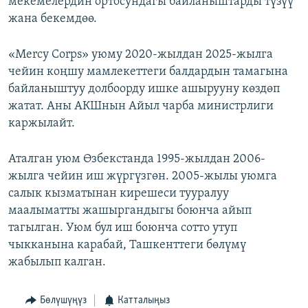
мекемелердин ортосундагы байланыштарды түзүү
жана бекемдөө.
«Mercy Corps» уюму 2020-жылдан 2025-жылга
чейин коңшу мамлекеттеги балдардын тамагына
байланыштуу долбоорду ишке ашырууну көздөп
жатат. Аны АКШнын Айыл чарба министрлиги
каржылайт.
Аталган уюм Өзбекстанда 1995-жылдан 2006-
жылга чейин иш жүргүзгөн. 2005-жылы уюмга
салык кызматынан кирешеси тууралуу
маалыматты жашыргандыгы боюнча айып
тагылган. Уюм бул иш боюнча сотто утуп
чыкканына карабай, Ташкенттеги бөлүмү
жабылып калган.
Бөлүшүңүз
Катталыңыз