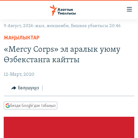
Линктер
Мазмунга
өтүңүз
9-Август, 2026-жыл, жекшемби, Бишкек убактысы 20:46
Навигацияга
ЖАҢЫЛЫКТАР
өтүңүз
ЖАҢЫЛЫКТАР
КЫРГЫЗСТАН
Издөөгө
«Mercy Corps» эл аралык уюму
салыңыз
ДҮЙНӨ
КЫРГЫЗСТАН
Өзбекстанга кайтты
УКРАИНА
САЯСАТ
ДҮЙНӨ
12-Март, 2020
АТАЙЫН ИЛИКТӨӨ
ЭКОНОМИКА
БОРБОР АЗИЯ
ТВ ПРОГРАММАЛАР
Бөлүшүңүз
МАДАНИЯТ
ПОДКАСТ
БҮГҮН АЗАТТЫКТА
Бизди Google'дан табыңыз
ӨЗГӨЧӨ ПИКИР
ЭКСПЕРТТЕР ТАЛДАЙТ
БИЗ ЖАНА ДҮЙНӨ
Русский
ДАНИСТЕ