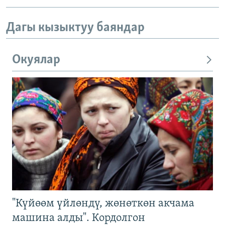
Дагы кызыктуу баяндар
Окуялар
"Күйөөм үйлөндү, жөнөткөн акчама
машина алды". Кордолгон