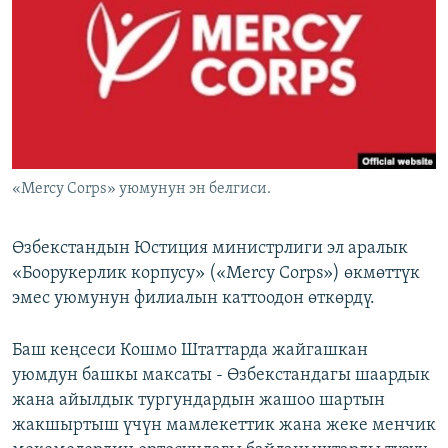
ОНЛАЙН ШЕРИНЕ
ЭЖЕ-СИҢДИЛЕР
АЗАТТЫК+
ЫҢГАЙСЫЗ СУРООЛОР
ЭЕ/АРнун бардык сайттары
«Mercy Corps» уюмунун эн белгиси.
Өзбекстандын Юстиция министрлиги эл аралык
«Боорукерлик корпусу» («Mercy Corps») өкмөттүк
эмес уюмунун филиалын каттоодон өткөрдү.
Баш кеңсеси Кошмо Штаттарда жайгашкан
уюмдун башкы максаты - Өзбекстандагы шаардык
жана айылдык тургундардын жашоо шартын
жакшыртыш үчүн мамлекеттик жана жеке менчик