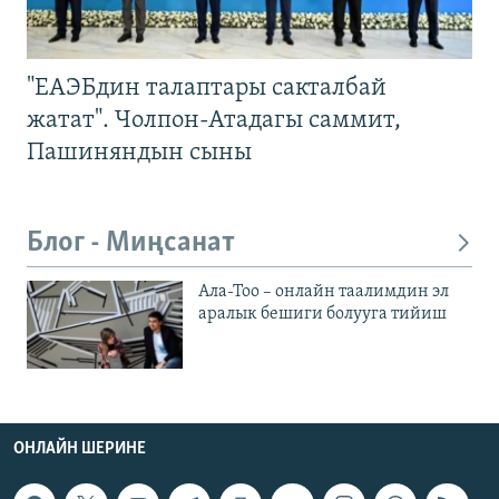
"ЕАЭБдин талаптары сакталбай
жатат". Чолпон-Атадагы саммит,
Пашиняндын сыны
Блог - Миңсанат
Ала-Тоо – онлайн таалимдин эл
аралык бешиги болууга тийиш
ОНЛАЙН ШЕРИНЕ