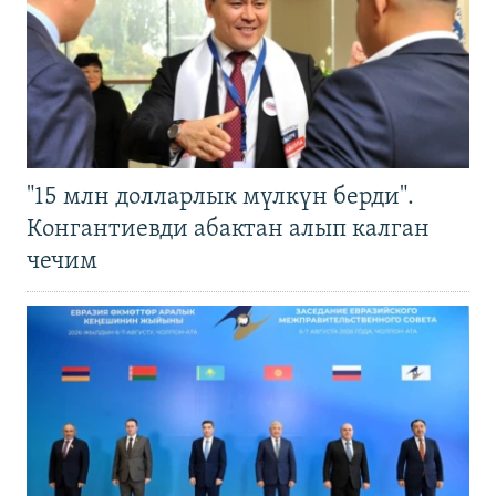
"15 млн долларлык мүлкүн берди".
Конгантиевди абактан алып калган
чечим