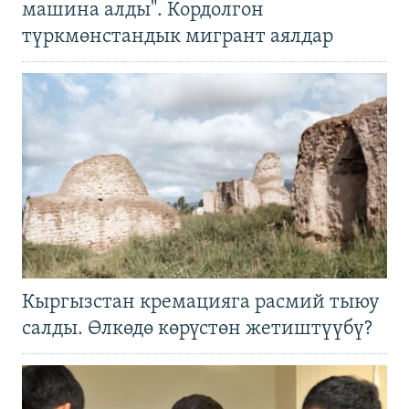
машина алды". Кордолгон
түркмөнстандык мигрант аялдар
Кыргызстан кремацияга расмий тыюу
салды. Өлкөдө көрүстөн жетиштүүбү?