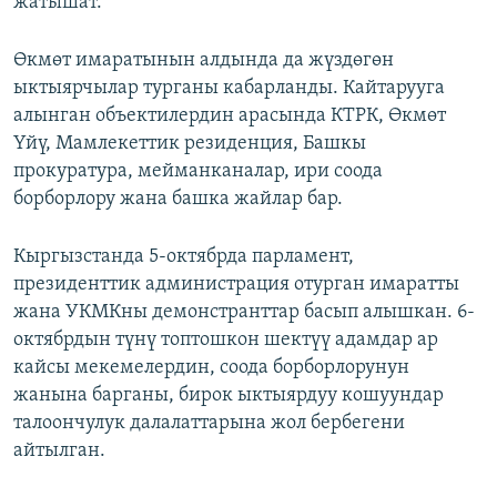
жатышат.
Өкмөт имаратынын алдында да жүздөгөн
ыктыярчылар турганы кабарланды. Кайтарууга
алынган объектилердин арасында КТРК, Өкмөт
Үйү, Мамлекеттик резиденция, Башкы
прокуратура, мейманканалар, ири соода
борборлору жана башка жайлар бар.
Кыргызстанда 5-октябрда парламент,
президенттик администрация отурган имаратты
жана УКМКны демонстранттар басып алышкан. 6-
октябрдын түнү топтошкон шектүү адамдар ар
кайсы мекемелердин, соода борборлорунун
жанына барганы, бирок ыктыярдуу кошуундар
талоончулук далалаттарына жол бербегени
айтылган.