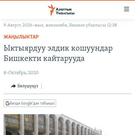
Линктер
Мазмунга
өтүңүз
9-Август, 2026-жыл, жекшемби, Бишкек убактысы 12:38
Навигацияга
ЖАҢЫЛЫКТАР
өтүңүз
ЖАҢЫЛЫКТАР
КЫРГЫЗСТАН
Издөөгө
Ыктыярдуу элдик кошуундар
салыңыз
ДҮЙНӨ
КЫРГЫЗСТАН
Бишкекти кайтарууда
УКРАИНА
САЯСАТ
ДҮЙНӨ
8-Октябрь, 2020
АТАЙЫН ИЛИКТӨӨ
ЭКОНОМИКА
БОРБОР АЗИЯ
ТВ ПРОГРАММАЛАР
Бөлүшүңүз
МАДАНИЯТ
ПОДКАСТ
БҮГҮН АЗАТТЫКТА
Бизди Google'дан табыңыз
ӨЗГӨЧӨ ПИКИР
ЭКСПЕРТТЕР ТАЛДАЙТ
БИЗ ЖАНА ДҮЙНӨ
Русский
ДАНИСТЕ