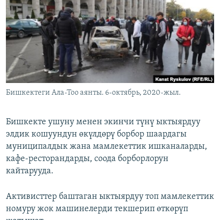
ОНЛАЙН ШЕРИНЕ
ЭЖЕ-СИҢДИЛЕР
АЗАТТЫК+
ЫҢГАЙСЫЗ СУРООЛОР
ЭЕ/АРнун бардык сайттары
Бишкектеги Ала-Тоо аянты. 6-октябрь, 2020-жыл.
Бишкекте ушуну менен экинчи түнү ыктыярдуу
элдик кошуундун өкүлдөрү борбор шаардагы
муниципалдык жана мамлекеттик ишканаларды,
кафе-ресторандарды, соода борборлорун
кайтарууда.
Активисттер баштаган ыктыярдуу топ мамлекеттик
номуру жок машинелерди текшерип өткөрүп