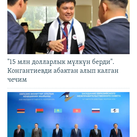
"15 млн долларлык мүлкүн берди".
Конгантиевди абактан алып калган
чечим