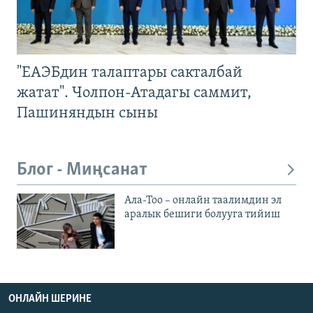
"ЕАЭБдин талаптары сакталбай
жатат". Чолпон-Атадагы саммит,
Пашиняндын сыны
Блог - Миңсанат
Ала-Тоо – онлайн таалимдин эл
аралык бешиги болууга тийиш
ОНЛАЙН ШЕРИНЕ