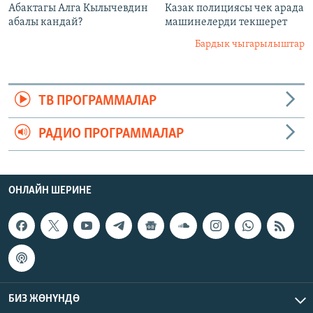
Абактагы Алга Кылычевдин
Казак полициясы чек арада
абалы кандай?
машинелерди текшерет
Бардык чыгарылыштар
ТВ ПРОГРАММАЛАР
РАДИО ПРОГРАММАЛАР
ОНЛАЙН ШЕРИНЕ
БИЗ ЖӨНҮНДӨ