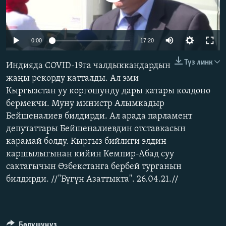
ОНЛАЙН ШЕРИНЕ
ЭЖЕ-СИҢДИЛЕР
АЗАТТЫК+
Auto
0:00
17:20
ЫҢГАЙСЫЗ СУРООЛОР
240p
Түз линк
Индияда COVID-19га чалдыккандардын
360p
ЭЕ/АРнун бардык сайттары
жаңы рекорду катталды. Ал эми
Кыргызстан уу коргошунду дары катары колдоно
480p
Auto
240p
360p
480p
бермекчи. Муну министр Алымкадыр
720p
Бейшеналиев билдирди. Ал арада парламент
720p
1080p
1080p
депутаттары Бейшеналиевдин отставкасын
карамай болду. Кыргыз бийлиги элдин
каршылыгынан кийин Кемпир-Абад суу
сактагычын Өзбекстанга бербей турганын
билдирди. //"Бүгүн Азаттыкта". 26.04.21.//
Бөлүшүңүз