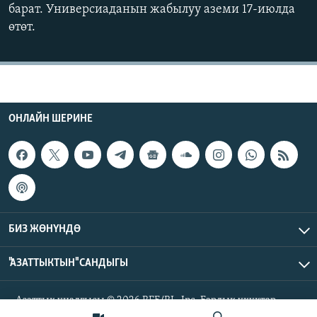
барат. Универсиаданын жабылуу аземи 17-июлда
ОНЛАЙН ШЕРИНЕ
ЭЖЕ-СИҢДИЛЕР
өтөт.
АЗАТТЫК+
ЫҢГАЙСЫЗ СУРООЛОР
ЭЕ/АРнун бардык сайттары
ОНЛАЙН ШЕРИНЕ
БИЗ ЖӨНҮНДӨ
"АЗАТТЫКТЫН" САНДЫГЫ
Азаттык үналгысы © 2026 RFE/RL, Inc. Бардык укуктар
корголгон.