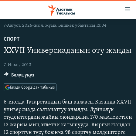
Линктер
Мазмунга
өтүңүз
7-Август, 2026-жыл, жума, Бишкек убактысы 13:04
Навигацияга
ЖАҢЫЛЫКТАР
өтүңүз
СПОРТ
КЫРГЫЗСТАН
Издөөгө
XXVII Универсиаданын оту жанды
салыңыз
ДҮЙНӨ
КЫРГЫЗСТАН
УКРАИНА
7-Июль, 2013
САЯСАТ
ДҮЙНӨ
Бөлүшүңүз
АТАЙЫН ИЛИКТӨӨ
ЭКОНОМИКА
БОРБОР АЗИЯ
ТВ ПРОГРАММАЛАР
МАДАНИЯТ
Бизди Google'дан табыңыз
ПОДКАСТ
БҮГҮН АЗАТТЫКТА
6-июлда Татарстандын баш калаасы Казанда XXVII
ӨЗГӨЧӨ ПИКИР
ЭКСПЕРТТЕР ТАЛДАЙТ
универсиада салтанаттуу ачылды. Дүйнөлүк
студенттердин жайкы оюндарына 170 мамлекеттен
БИЗ ЖАНА ДҮЙНӨ
Русский
13 жарым миң атлетчи катышууда. Кыргызстандан
ДАНИСТЕ
12 спорттун түрү боюнча 98 спортчу мелдештерге