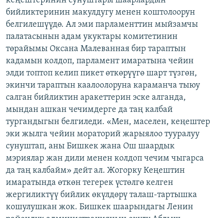
кеңештеринин сунуштары шаарлардын
бийликтеринин макулдугу менен коштолоорун
белгилешүүдө. Ал эми парламенттин мыйзамчы
палатасынын адам укуктары комитетинин
төрайымы Оксана Малеванная бир тараптын
кадамын колдоп, парламент имаратына чейин
элди топтоп келип пикет өткөрүүгө шарт түзгөн,
экинчи тараптын каалоолоруна караманча тыюу
салган бийликтин аракеттерин эске алганда,
мындан ашкан чечимдерге да таң калбай
тургандыгын белгиледи. «Мен, маселен, кеңештер
эки жылга чейин мораторий жарыялоо тууралуу
сунуштап, аны Бишкек жана Ош шаардык
мэриялар жан дили менен колдоп чечим чыгарса
да таң калбайм» дейт ал. Жогорку Кеңештин
имаратында өткөн тегерек үстөлгө келген
жергиликтүү бийлик өкүлдөрү талаш-тартышка
кошулушкан жок. Бишкек шаарындагы Ленин