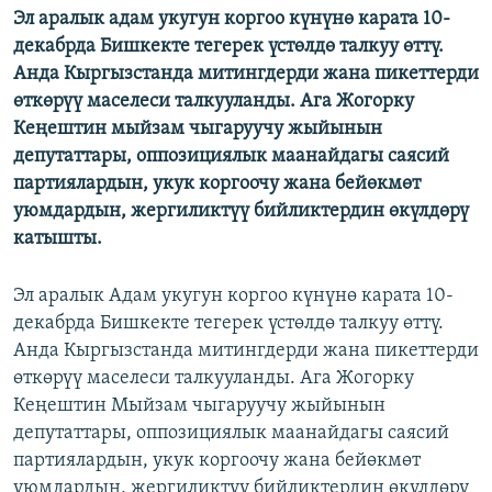
Эл аралык адам укугун коргоо күнүнө карата 10-
ОНЛАЙН ШЕРИНЕ
ЭЖЕ-СИҢДИЛЕР
декабрда Бишкекте тегерек үстөлдө талкуу өттү.
АЗАТТЫК+
Анда Кыргызстанда митингдерди жана пикеттерди
өткөрүү маселеси талкууланды. Ага Жогорку
ЫҢГАЙСЫЗ СУРООЛОР
Кеңештин мыйзам чыгаруучу жыйынын
депутаттары, оппозициялык маанайдагы саясий
ЭЕ/АРнун бардык сайттары
партиялардын, укук коргоочу жана бейөкмөт
уюмдардын, жергиликтүү бийликтердин өкүлдөрү
катышты.
Эл аралык Адам укугун коргоо күнүнө карата 10-
декабрда Бишкекте тегерек үстөлдө талкуу өттү.
Анда Кыргызстанда митингдерди жана пикеттерди
өткөрүү маселеси талкууланды. Ага Жогорку
Кеңештин Мыйзам чыгаруучу жыйынын
депутаттары, оппозициялык маанайдагы саясий
партиялардын, укук коргоочу жана бейөкмөт
уюмдардын, жергиликтүү бийликтердин өкүлдөрү