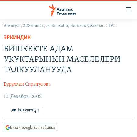
Линктер
Мазмунга
өтүңүз
9-Август, 2026-жыл, жекшемби, Бишкек убактысы 19:11
Навигацияга
ЖАҢЫЛЫКТАР
өтүңүз
ЭРКИНДИК
КЫРГЫЗСТАН
Издөөгө
БИШКЕКТЕ АДАМ
салыңыз
ДҮЙНӨ
КЫРГЫЗСТАН
УКУКТАРЫНЫН МАСЕЛЕЛЕРИ
УКРАИНА
САЯСАТ
ДҮЙНӨ
ТАЛКУУЛАНУУДА
АТАЙЫН ИЛИКТӨӨ
ЭКОНОМИКА
БОРБОР АЗИЯ
Бурулкан Сарыгулова
ТВ ПРОГРАММАЛАР
МАДАНИЯТ
10-Декабрь, 2002
ПОДКАСТ
БҮГҮН АЗАТТЫКТА
ӨЗГӨЧӨ ПИКИР
ЭКСПЕРТТЕР ТАЛДАЙТ
Бөлүшүңүз
БИЗ ЖАНА ДҮЙНӨ
Русский
Бизди Google'дан табыңыз
ДАНИСТЕ