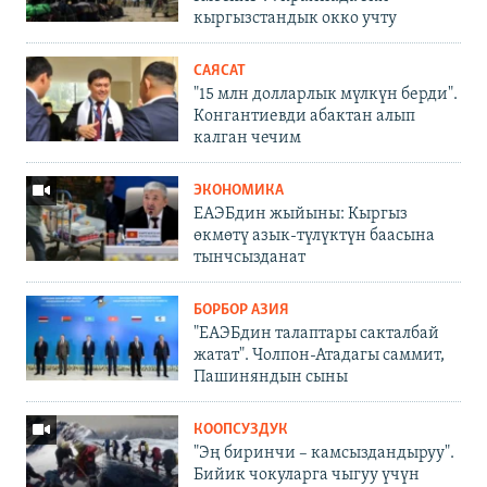
кыргызстандык окко учту
САЯСАТ
"15 млн долларлык мүлкүн берди".
Конгантиевди абактан алып
калган чечим
ЭКОНОМИКА
ЕАЭБдин жыйыны: Кыргыз
өкмөтү азык-түлүктүн баасына
тынчсызданат
БОРБОР АЗИЯ
"ЕАЭБдин талаптары сакталбай
жатат". Чолпон-Атадагы саммит,
Пашиняндын сыны
КООПСУЗДУК
"Эң биринчи – камсыздандыруу".
Бийик чокуларга чыгуу үчүн