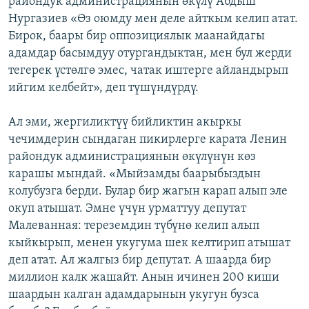
райондук администрациянын өкүлү Абдыш
Нургазиев «Өз оюмду мен деле айткым келип атат.
Бирок, баары бир оппозициялык маанайдагы
адамдар басымдуу отургандыктан, мен бул жерди
тегерек үстөлгө эмес, чатак иштерге айландырып
ийгим келбейт», деп түшүндүрдү.
Ал эми, жергиликтүү бийликтин акыркы
чечимдерин сындаган пикирлерге карата Ленин
райондук администрациянын өкүлүнүн көз
карашы мындай. «Мыйзамды баарыбыздын
колубузга берди. Булар бир жагын карап алып эле
окуп атышат. Эмне үчүн урматтуу депутат
Малеванная: тереземдин түбүнө келип алып
кыйкырып, менен укугума шек келтирип атышат
деп атат. Ал жалгыз бир депутат. А шаарда бир
миллион калк жашайт. Анын ичинен 200 киши
шаардын калган адамдарынын укугун бузса