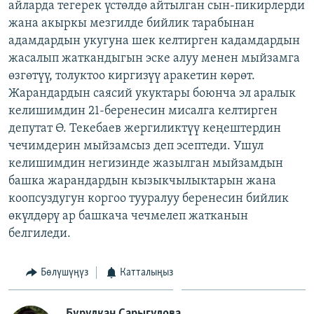
айларда тегерек үстөлдө айтылган сын-пикирлерди
жана акыркы мезгилде бийлик тарабынан
адамдардын укугуна шек келтирген кадамдардын
жасалып жаткандыгын эске алуу менен мыйзамга
өзгөтүү, толуктоо киргизүү аракетин көрөт.
Жарандардын саясий укуктары боюнча эл аралык
келишимдин 21-беренесин мисалга келтирген
депутат Ө. Текебаев жергиликтүү кеңештердин
чечимдерин мыйзамсыз деп эсептеди. Ушул
келишимдин негизинде жазылган мыйзамдын
башка жарандардын кызыкчылыктарын жана
коопсуздугун коргоо тууралуу беренесин бийлик
өкүлдөрү ар башкача чечмелеп жатканын
белгиледи.
Бөлүшүңүз
Катталыңыз
Бурулкан Сарыгулова