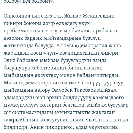
болобу? Бул болбойт».
Оппозициячыл саясатчы Жыпар Жекшеевдин
пикири боюнча азыр өлкөдөгү укук
проблемасынын өзөгү азыр бийлик тарабынан
дээрлик бардык мыйзамдардын бузулуп
жатышында болууда. Ал эми «Демократия жана
жарандык коом үчүн» коалициясынын лидери
Эдил Байсалов мыйзам бузуулардын пайда
болушунун себептеринин бирин аталган
мыйзамдын өксүктөрү менен байланыштырды.
Митинг, демонстрацияны тынч өткөрүү тууралуу
мыйзамдын автору Өмүрбек Текебаев мыйзам
адамдардын оюн эркин билдирүүнү камсыздоого
мүмкүнчүлүгү жетерин белгилеп, мыйзам бузуулар
сот системасындагы акыйкаттыкты жактаган
тажрыйбанын жоктугунан келип чыгып жатканын
билдирди. Анын пикиринче, адам укуктарына