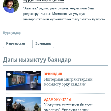
"Азаттык" радиосунун Бишкек кеңсесинин баш
редактору
.
Кыргыз Мамлекеттик
у
луттук
университетинин журналистика факультетин бүтүргө
н
.
Куржундар
Кыргызстан
Эркиндик
Дагы кызыктуу баяндар
ЭРКИНДИК
Иштерман мигранттардын
коомдогу орду кандай?
АДАМ УКУКТАРЫ
"Согушка кеткенин билген
эмеспиз". Украинада эки