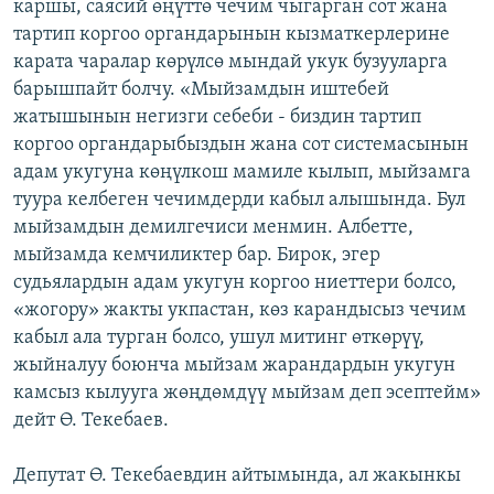
каршы, саясий өңүттө чечим чыгарган сот жана
тартип коргоо органдарынын кызматкерлерине
карата чаралар көрүлсө мындай укук бузууларга
барышпайт болчу. «Мыйзамдын иштебей
жатышынын негизги себеби - биздин тартип
коргоо органдарыбыздын жана сот системасынын
адам укугуна көңүлкош мамиле кылып, мыйзамга
туура келбеген чечимдерди кабыл алышында. Бул
мыйзамдын демилгечиси менмин. Албетте,
мыйзамда кемчиликтер бар. Бирок, эгер
судьялардын адам укугун коргоо ниеттери болсо,
«жогору» жакты укпастан, көз карандысыз чечим
кабыл ала турган болсо, ушул митинг өткөрүү,
жыйналуу боюнча мыйзам жарандардын укугун
камсыз кылууга жөңдөмдүү мыйзам деп эсептейм»
дейт Ө. Текебаев.
Депутат Ө. Текебаевдин айтымында, ал жакынкы