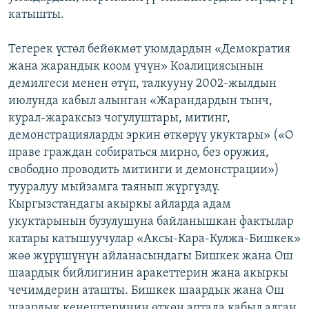
катышты.
Тегерек үстөл бейөкмөт уюмдардын «Демократия
жана жарандык коом үчүн» Коалициясынын
демилгеси менен өтүп, талкууну 2002-жылдын
июлунда кабыл алынган «Жарандардын тынч,
курал-жараксыз чогулуштары, митинг,
демонстрацияларды эркин өткөрүү укуктары» («О
праве граждан собираться мирно, без оружия,
свободно проводить митинги и демонстрации»)
тууралуу мыйзамга таянып жүргүздү.
Кыргызстандагы акыркы айларда адам
укуктарынын бузулушуна байланышкан фактылар
катары катышуучулар «Аксы-Кара-Кулжа-Бишкек»
жөө жүрүшүнүн айланасындагы Бишкек жана Ош
шаардык бийлигинин аракеттерин жана акыркы
чечимдерин аташты. Бишкек шаардык жана Ош
шаардык кеңештеринин өткөн аптада кабыл алган