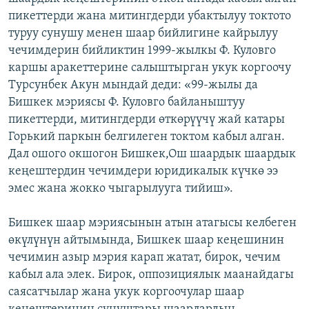
пикеттерди жана митингдерди убактылуу токтото
туруу сунушу менен шаар бийлигине кайрылуу
чечимдерин бийликтин 1999-жылкы Ф. Куловго
каршы аракеттерине салыштырган укук коргоочу
Турсунбек Акун мындай деди: «99-жылы да
Бишкек мэриясы Ф. Куловго байланыштуу
пикеттерди, митингдерди өткөрүүчү жай катары
Горький паркын белгилеген токтом кабыл алган.
Дал ошого окшогон Бишкек,Ош шаардык шаардык
кеңештердин чечимдери юридикалык күчкө ээ
эмес жана жокко чыгарылууга тийиш».
Бишкек шаар мэриясынын атын атагысы келбеген
өкүлүнүн айтымында, Бишкек шаар кеңешинин
чечимин азыр мэрия карап жатат, бирок, чечим
кабыл ала элек. Бирок, оппозициялык маанайдагы
саясатчылар жана укук коргоочулар шаар