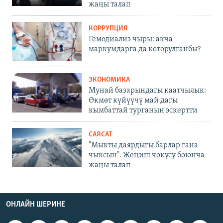
жаңы талап
КОРРУПЦИЯ
Гемодиализ чыры: акча
маркумдарга да которулганбы?
ЭКОНОМИКА
Мунай базарындагы каатчылык:
Өкмөт күйүүчү май дагы
кымбаттай турганын эскертти
САЯСАТ
"Мыкты даярдыгы барлар гана
чыксын". Жеңиш чокусу боюнча
жаңы талап
ОНЛАЙН ШЕРИНЕ