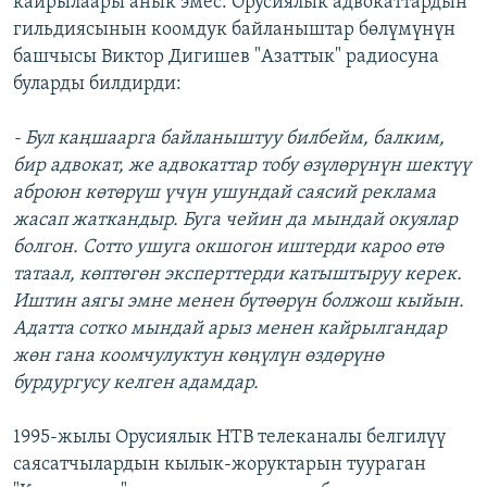
кайрылаары анык эмес. Орусиялык адвокаттардын
гильдиясынын коомдук байланыштар бөлүмүнүн
башчысы Виктор Дигишев "Азаттык" радиосуна
буларды билдирди:
- Бул каңшаарга байланыштуу билбейм, балким,
бир адвокат, же адвокаттар тобу өзүлөрүнүн шектүү
аброюн көтөрүш үчүн ушундай саясий реклама
жасап жаткандыр. Буга чейин да мындай окуялар
болгон. Сотто ушуга окшогон иштерди кароо өтө
татаал, көптөгөн эксперттерди катыштыруу керек.
Иштин аягы эмне менен бүтөөрүн болжош кыйын.
Адатта сотко мындай арыз менен кайрылгандар
жөн гана коомчулуктун көңүлүн өздөрүнө
бурдургусу келген адамдар.
1995-жылы Орусиялык НТВ телеканалы белгилүү
саясатчылардын кылык-жоруктарын туураган