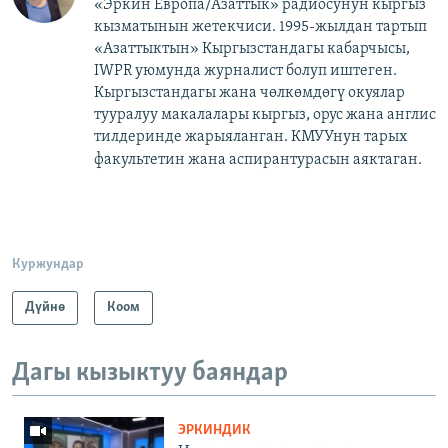
«Эркин Европа/Азаттык» радиосунун кыргыз
кызматынын жетекчиси. 1995-жылдан тартып
«Азаттыктын» Кыргызстандагы кабарчысы,
IWPR уюмунда журналист болуп иштеген.
Кыргызстандагы жана чөлкөмдөгү окуялар
тууралуу макалалары кыргыз, орус жана англис
тилдеринде жарыяланган. КМУУнун тарых
факультетин жана аспирантурасын аяктаган.​
Куржундар
Дүйнө
Коом
Дагы кызыктуу баяндар
ЭРКИНДИК