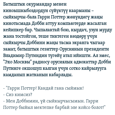
Батыштык окурмандар менен
ОНЛАЙН ШЕРИНЕ
ЭЖЕ-СИҢДИЛЕР
киноышкыбоздордун сүйүктүү каарманы –
АЗАТТЫК+
сыйкырчы-бала Гарри Поттер жөнүндөгү жаңы
кинотасмада Добби аттуу компьютерде жасалган
ЫҢГАЙСЫЗ СУРООЛОР
кейипкер бар. Чыпалактай бою, кырдач, узун мурду
жана тостойгон, теше тиктеген көздөрү үчүн
ЭЕ/АРнун бардык сайттары
сыйкырчы Доббини жаңы тасма экранга чыгаар
замат, батыштык гезиттер Орусиянын президенти
Владимир Путиндин түгөйү атап ийишти. Ал эмес,
"Эхо Москвы" радиосу орусиялык адвокаттар Добби
Путинге окшошуп калган үчүн сотко кайрылууга
камданып жатканын кабарлады.
- "Гарри Поттер! Кандай гана сыймык!
- Сиз кимсиз?
- Мен Доббимин, үй сыйкырчысымын. Гарри
Поттер быйыл мектепке барбай эле койсо болот!"