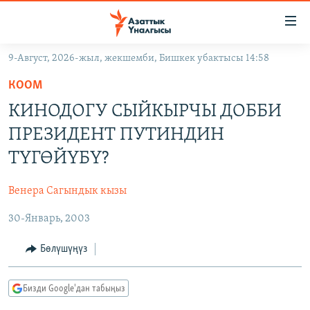
Линктер
Мазмунга
өтүңүз
9-Август, 2026-жыл, жекшемби, Бишкек убактысы 14:58
Навигацияга
ЖАҢЫЛЫКТАР
өтүңүз
КООМ
КЫРГЫЗСТАН
Издөөгө
КИНОДОГУ СЫЙКЫРЧЫ ДОББИ
салыңыз
ДҮЙНӨ
КЫРГЫЗСТАН
ПРЕЗИДЕНТ ПУТИНДИН
УКРАИНА
САЯСАТ
ДҮЙНӨ
ТҮГӨЙҮБҮ?
АТАЙЫН ИЛИКТӨӨ
ЭКОНОМИКА
БОРБОР АЗИЯ
Венера Сагындык кызы
ТВ ПРОГРАММАЛАР
МАДАНИЯТ
30-Январь, 2003
ПОДКАСТ
БҮГҮН АЗАТТЫКТА
ӨЗГӨЧӨ ПИКИР
ЭКСПЕРТТЕР ТАЛДАЙТ
Бөлүшүңүз
БИЗ ЖАНА ДҮЙНӨ
Русский
Бизди Google'дан табыңыз
ДАНИСТЕ