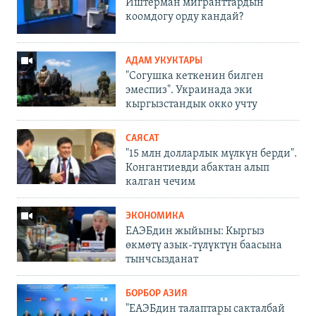
Иштерман мигранттардын
коомдогу орду кандай?
АДАМ УКУКТАРЫ
"Согушка кеткенин билген
эмеспиз". Украинада эки
кыргызстандык окко учту
САЯСАТ
"15 млн долларлык мүлкүн берди".
Конгантиевди абактан алып
калган чечим
ЭКОНОМИКА
ЕАЭБдин жыйыны: Кыргыз
өкмөтү азык-түлүктүн баасына
тынчсызданат
БОРБОР АЗИЯ
"ЕАЭБдин талаптары сакталбай