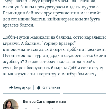
"Куурчактар" аттуу программасын баштаганда,
өлкөнүн башкы прокуратурасы андагы куурчак-
Ельциндин бейнеси орус президентин мазактайт
деп сот ишин баштап, кийинчерээк аны жабууга
аргасыз болгон.
Добби-Путин жаңжалы да балким, сотто каралышы
мүмкүн. А балким, "Уорнер Бразерс"
кинокомпаниясы да сыйкырчы Доббини президент
Путинге окшоштургандардын өзүлөрүн сотко берип
жүрбөсүн? Эгерде сот болуп калса, анда ырайы
суук, бирок боорукер сыйкырчы Добби сотто өзүнүн
анык жүзүн ачып көрсөтүүгө мажбур болмокчу.
Бөлүшүңүз
Катталыңыз
Венера Сагындык кызы