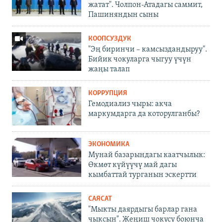
жатат". Чолпон-Атадагы саммит,
Пашиняндын сыны
КООПСУЗДУК
"Эң биринчи – камсыздандыруу".
Бийик чокуларга чыгуу үчүн
жаңы талап
КОРРУПЦИЯ
Гемодиализ чыры: акча
маркумдарга да которулганбы?
ЭКОНОМИКА
Мунай базарындагы каатчылык:
Өкмөт күйүүчү май дагы
кымбаттай турганын эскертти
САЯСАТ
"Мыкты даярдыгы барлар гана
чыксын". Жеңиш чокусу боюнча