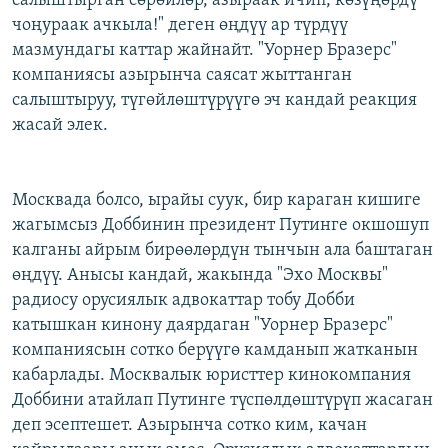
салыштырган сөрөйлөр, азыраак ичип, көзүңөрдү
чоңураак ачкыла!" деген өңдүү ар түрдүү
мазмундагы каттар жайнайт. "Уорнер Бразерс"
компаниясы азырынча саясат жыттанган
салыштыруу, түгөйлөштүрүүгө эч кандай реакция
жасай элек.
Москвада болсо, ырайы суук, бир караган кишиге
жагымсыз Доббинин президент Путинге окшошуп
калганы айрым бирөөлөрдүн тынчын ала баштаган
өңдүү. Анысы кандай, жакында "Эхо Москвы"
радиосу орусиялык адвокаттар тобу Добби
катышкан кинону даярдаган "Уорнер Бразерс"
компаниясын сотко берүүгө камданып жатканын
кабарлады. Москвалык юристтер кинокомпания
Доббини атайлап Путинге түспөлдөштүрүп жасаган
деп эсептешет. Азырынча сотко ким, качан