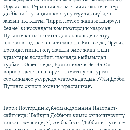
Орусиялык, Германия жана Италиялык гезиттер
Доббини "Путиндин коркунучтуу түгөйү" деп
жазып чыгышты. "Гарри Поттер жана жашыруун
бөлмө" киносундагы компьютердик каарман
Путинге каптап койгондой окшош деп айтуу
ашачапкандык экени талашсыз. Кантсе да, Орусия
президентинин өңү жашыл эмес жана анын
кулактары делдейип, шамалда кыймылдап
турбайт. Ошентсе да, Британиялык Би-Би-Си
корпорациясынын орус кызматы уюштурган
сурамжылоо учурунда угармандардын 77%ы Добби
Путинге окшош экенин ырасташкан.
Гарри Поттердин күйөрмандарынын Интернет-
сайтында: "Байкуш Доббини кимге окшоштурушту
тапкан экенсиңер?", же болбосо: "Доббини Путинге