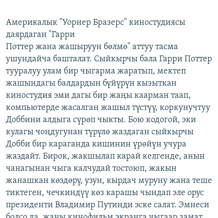
Америкалык "Уорнер Бразерс" киностудиясы
даярдаган "Гарри
Поттер жана жашыруун бөлмө" аттуу тасма
ушундайча башталат. Сыйкырчы бала Гарри Поттер
тууралуу улам бир чыгарма жаратып, мектеп
жашындагы балдардын бүйүрүн кызыткан
киностудия эми дагы бир жаңы каарман таап,
компьютерде жасалган жашыл түстүү, коркунучтуу
Доббини алдыга сүрөп чыкты. Бою кодогой, эки
кулагы чоңдугунан түрүлө жаздаган сыйкырчы
Добби бир караганда кишинин үрөйүн учура
жаздайт. Бирок, жакшылап карай келгенде, анын
чанагынан чыга калчудай тостоюп, жакын
жанашкан көздөрү, узун, кырдач муруну жана теше
тиктеген, чечкиндүү көз карашы чындап эле орус
президенти Владимир Путинди эске салат. Эмнеси
болсо да, жаңы кинофильм экранга чыгаар замат,