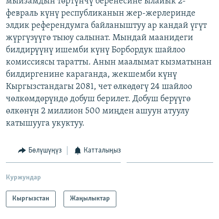
мыйзамдын төртүнчү беренесине ылайык 2-
ОНЛАЙН ШЕРИНЕ
ЭЖЕ-СИҢДИЛЕР
февраль күнү республиканын жер-жерлеринде
элдик референдумга байланыштуу ар кандай үгүт
АЗАТТЫК+
жүргүзүүгө тыюу салынат. Мындай маанидеги
ЫҢГАЙСЫЗ СУРООЛОР
билдирүүнү ишемби күнү Борбордук шайлоо
комиссиясы таратты. Анын маалымат кызматынан
билдиргенине караганда, жекшемби күнү
ЭЕ/АРнун бардык сайттары
Кыргызстандагы 2081, чет өлкөдөгү 24 шайлоо
чөлкөмдөрүндө добуш берилет. Добуш берүүгө
өлкөнүн 2 миллион 500 миңден ашуун атуулу
катышууга укуктуу.
Бөлүшүңүз
Катталыңыз
Куржундар
Кыргызстан
Жаңылыктар