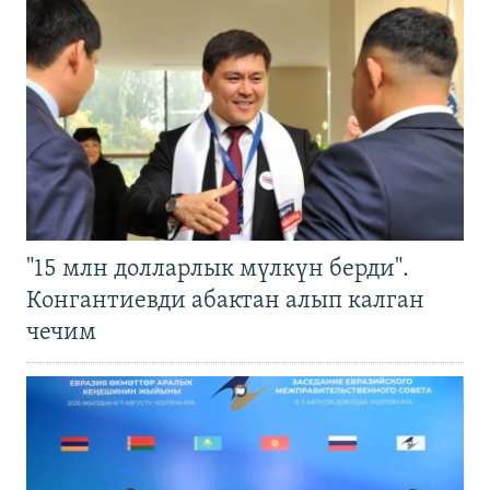
"15 млн долларлык мүлкүн берди".
Конгантиевди абактан алып калган
чечим