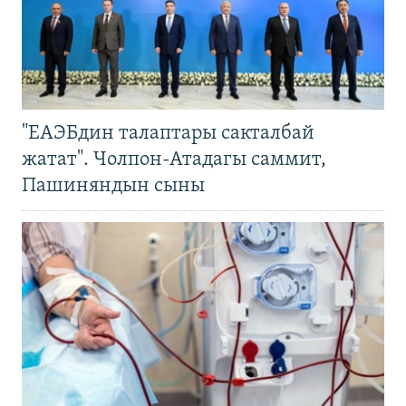
"ЕАЭБдин талаптары сакталбай
жатат". Чолпон-Атадагы саммит,
Пашиняндын сыны