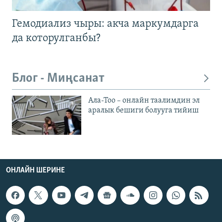
Гемодиализ чыры: акча маркумдарга
да которулганбы?
Блог - Миңсанат
Ала-Тоо – онлайн таалимдин эл
аралык бешиги болууга тийиш
ОНЛАЙН ШЕРИНЕ