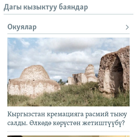
Дагы кызыктуу баяндар
Окуялар
Кыргызстан кремацияга расмий тыюу
салды. Өлкөдө көрүстөн жетиштүүбү?