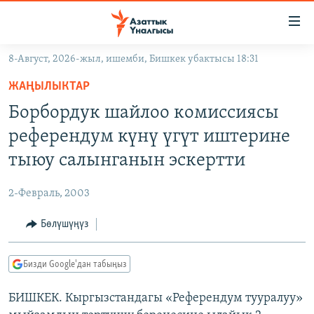
Линктер
Мазмунга
өтүңүз
8-Август, 2026-жыл, ишемби, Бишкек убактысы 18:31
Навигацияга
ЖАҢЫЛЫКТАР
өтүңүз
ЖАҢЫЛЫКТАР
КЫРГЫЗСТАН
Издөөгө
Борбордук шайлоо комиссиясы
салыңыз
ДҮЙНӨ
КЫРГЫЗСТАН
референдум күнү үгүт иштерине
УКРАИНА
САЯСАТ
ДҮЙНӨ
тыюу салынганын эскертти
АТАЙЫН ИЛИКТӨӨ
ЭКОНОМИКА
БОРБОР АЗИЯ
2-Февраль, 2003
ТВ ПРОГРАММАЛАР
МАДАНИЯТ
Бөлүшүңүз
ПОДКАСТ
БҮГҮН АЗАТТЫКТА
ӨЗГӨЧӨ ПИКИР
ЭКСПЕРТТЕР ТАЛДАЙТ
Бизди Google'дан табыңыз
БИЗ ЖАНА ДҮЙНӨ
Русский
БИШКЕК. Кыргызстандагы «Референдум тууралуу»
ДАНИСТЕ