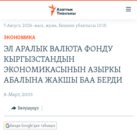
Линктер
Мазмунга
өтүңүз
7-Август, 2026-жыл, жума, Бишкек убактысы 10:31
Навигацияга
ЖАҢЫЛЫКТАР
өтүңүз
ЭКОНОМИКА
КЫРГЫЗСТАН
Издөөгө
ЭЛ АРАЛЫК ВАЛЮТА ФОНДУ
салыңыз
ДҮЙНӨ
КЫРГЫЗСТАН
КЫРГЫЗСТАНДЫН
УКРАИНА
САЯСАТ
ДҮЙНӨ
ЭКОНОМИКАСЫНЫН АЗЫРКЫ
АТАЙЫН ИЛИКТӨӨ
ЭКОНОМИКА
БОРБОР АЗИЯ
АБАЛЫНА ЖАКШЫ БАА БЕРДИ
ТВ ПРОГРАММАЛАР
МАДАНИЯТ
8-Март, 2003
ПОДКАСТ
БҮГҮН АЗАТТЫКТА
Бөлүшүңүз
ӨЗГӨЧӨ ПИКИР
ЭКСПЕРТТЕР ТАЛДАЙТ
БИЗ ЖАНА ДҮЙНӨ
Русский
Бизди Google'дан табыңыз
ДАНИСТЕ