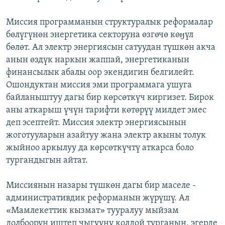
Миссия программанын структуралык реформалар
бөлүгүнөн энергетика секторуна өзгөчө көӈүл
бөлөт. Ал электр энергиясын сатуудан түшкөн акча
анын өздүк наркын жаппай, энергетиканын
финансылык абалы оор экендигин белгилейт.
Ошондуктан миссия эми программага ушуга
байланыштуу дагы бир көрсөткүч киргизет. Бирок
аны аткарыш үчүн тарифти көтөрүү милдет эмес
деп эсептейт. Миссия электр энергиясынын
жоготууларын азайтуу жана электр акыны толук
жыйноо аркылуу да көрсөткүчтү аткарса боло
тургандыгын айтат.
Миссиянын назары түшкөн дагы бир маселе -
административдик реформанын жүрүшү. Ал
«Мамлекеттик кызмат» тууралуу мыйзам
долбоорун иштеп чыгууну колдой турганын, эгерде