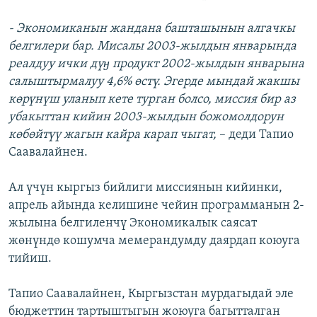
- Экономиканын жандана башташынын алгачкы
белгилери бар. Мисалы 2003-жылдын январында
реалдуу ички дүӈ продукт 2002-жылдын январына
салыштырмалуу 4,6% өстү. Эгерде мындай жакшы
көрүнүш уланып кете турган болсо, миссия бир аз
убакыттан кийин 2003-жылдын божомолдорун
көбөйтүү жагын кайра карап чыгат,
– деди Тапио
Саавалайнен.
Ал үчүн кыргыз бийлиги миссиянын кийинки,
апрель айында келишине чейин программанын 2-
жылына белгиленчү Экономикалык саясат
жөнүндө кошумча мемерандумду даярдап коюуга
тийиш.
Тапио Саавалайнен, Кыргызстан мурдагыдай эле
бюджеттин тартыштыгын жоюуга багытталган