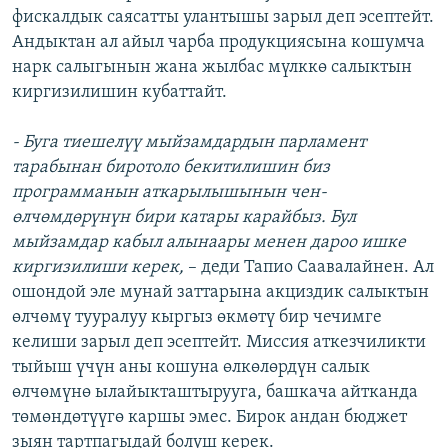
фискалдык саясатты улантышы зарыл деп эсептейт.
Андыктан ал айыл чарба продукциясына кошумча
нарк салыгынын жана жылбас мүлккө салыктын
киргизилишин кубаттайт.
- Буга тиешелүү мыйзамдардын парламент
тарабынан биротоло бекитилишин биз
программанын аткарылышынын чен-
өлчөмдөрүнүн бири катары карайбыз. Бул
мыйзамдар кабыл алынаары менен дароо ишке
киргизилиши керек,
– деди Тапио Саавалайнен. Ал
ошондой эле мунай заттарына акциздик салыктын
өлчөмү тууралуу кыргыз өкмөтү бир чечимге
келиши зарыл деп эсептейт. Миссия аткезчиликти
тыйыш үчүн аны кошуна өлкөлөрдүн салык
өлчөмүнө ылайыкташтырууга, башкача айтканда
төмөндөтүүгө каршы эмес. Бирок андан бюджет
зыян тартпагыдай болуш керек.