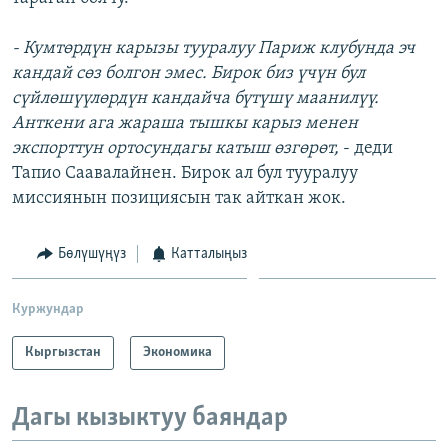
- Кумтөрдүн карызы тууралуу Париж клубунда эч
кандай сөз болгон эмес. Бирок биз үчүн бул
сүйлөшүүлөрдүн кандайча бүтүшү маанилүү.
Анткени ага жараша тышкы карыз менен
экспорттун ортосундагы катыш өзгөрөт,
- деди
Тапио Саавалайнен. Бирок ал бул тууралуу
миссиянын позициясын так айткан жок.
Бөлүшүңүз
Катталыңыз
Куржундар
Кыргызстан
Экономика
Дагы кызыктуу баяндар