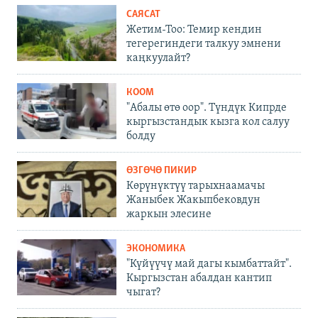
САЯСАТ
Жетим-Тоо: Темир кендин
тегерегиндеги талкуу эмнени
каңкуулайт?
КООМ
"Абалы өтө оор". Түндүк Кипрде
кыргызстандык кызга кол салуу
болду
ӨЗГӨЧӨ ПИКИР
Көрүнүктүү тарыхнаамачы
Жаныбек Жакыпбековдун
жаркын элесине
ЭКОНОМИКА
"Күйүүчү май дагы кымбаттайт".
Кыргызстан абалдан кантип
чыгат?