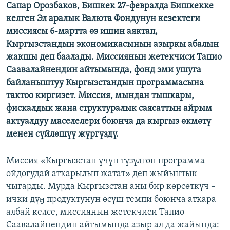
Сапар Орозбаков, Бишкек 27-февралда Бишкекке
ОНЛАЙН ШЕРИНЕ
ЭЖЕ-СИҢДИЛЕР
келген Эл аралык Валюта Фондунун кезектеги
АЗАТТЫК+
миссиясы 6-мартта өз ишин аяктап,
Кыргызстандын экономикасынын азыркы абалын
ЫҢГАЙСЫЗ СУРООЛОР
жакшы деп баалады. Миссиянын жетекчиси Тапио
Саавалайнендин айтымында, фонд эми ушуга
ЭЕ/АРнун бардык сайттары
байланыштуу Кыргызстандын программасына
тактоо киргизет. Миссия, мындан тышкары,
фискалдык жана структуралык саясаттын айрым
актуалдуу маселелери боюнча да кыргыз өкмөтү
менен сүйлөшүү жүргүздү.
Миссия «Кыргызстан үчүн түзүлгөн программа
ойдогудай аткарылып жатат» деп жыйынтык
чыгарды. Мурда Кыргызстан аны бир көрсөткүч –
ички дүӈ продуктунун өсүш темпи боюнча аткара
албай келсе, миссиянын жетекчиси Тапио
Саавалайнендин айтымында азыр ал да жайында: