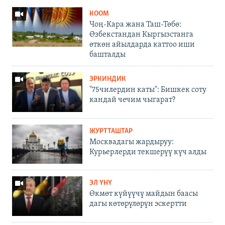
КООМ
Чоң-Кара жана Таш-Төбө:
Өзбекстандан Кыргызстанга
өткөн айылдарда каттоо иши
башталды
ЭРКИНДИК
"75чилердин каты": Бишкек соту
кандай чечим чыгарат?
ЖУРТТАШТАР
Москвадагы жардыруу:
Курьерлерди текшерүү күч алды
ЭЛ ҮНҮ
Өкмөт күйүүчү майдын баасы
дагы көтөрүлөрүн эскертти