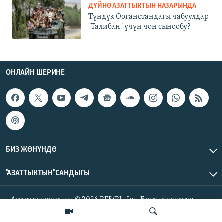
ДҮЙНӨ АЗАТТЫКТЫН НАЗАРЫНДА
Түндүк Ооганстандагы чабуулдар
"Талибан" үчүн чоң сынообу?
ОНЛАЙН ШЕРИНЕ
БИЗ ЖӨНҮНДӨ
"АЗАТТЫКТЫН" САНДЫГЫ
Азаттык үналгысы © 2026 RFE/RL, Inc. Бардык укуктар
корголгон.