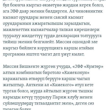
бул боюнча кыргыз өкмөтүнө жардам керек болсо,
ага ЭВФ даяр экенин билдирген. Ал чиновниктик
кызмат орундары менен саясий кызмат
орундарынын ажыратылышы зарылдыгын,
мамлекеттик кызматчылар тапкан кирешелери
тууралуу милдеттүү түрдө декларация толтурууга
тийиш экенин белгилейт. Миссия ошондой эле
кыргыз бийлиги коррупцияга каршы атайын
программа иштеп чыгат деп үмүт кылат.
Миссия Бишкекте жүргөн учурда, «ЭВФ «Кумтөр»
алтын комбинатын биротоло «Камеконун»
карамагына өткөрүп берүүгө каршы чыгып
жатыптыр. Анткени ал «Камекого» өтүп кете
турган болсо, мурда айтылып жүргөн тышкы
карызды кечүү тууралуу Париж клубу менен
сүйлөшүүлөрдү татаалдантат экен», деген сөз
тараган болчу.