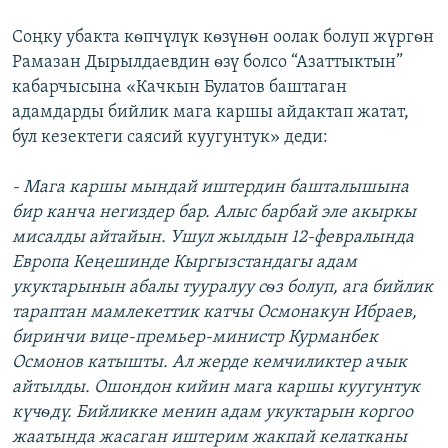
Соңку убакта кѳпчүлүк кѳзүнѳн оолак болуп жүргѳн
Рамазан Дырылдаевдин ѳзү болсо “Азаттыктын”
кабарчысына «Качкын Булатов баштаган
адамдарды бийлик мага каршы айдактап жатат,
бул кезектеги саясий куугунтук» деди:
- Мага каршы мындай иштердин башталышына
бир канча негиздер бар. Алыс барбай эле акыркы
мисалды айтайын. Ушул жылдын 12-февралында
Европа Кеңешинде Кыргызстандагы адам
укуктарынын абалы тууралуу сѳз болуп, ага бийлик
тараптан мамлекеттик катчы Осмонакун Ибраев,
биринчи вице-премьер-министр Курманбек
Осмонов катышты. Ал жерде кемчиликтер ачык
айтылды. Ошондон кийин мага каршы куугунтук
күчѳдү. Бийликке менин адам укуктарын коргоо
жаатында жасаган иштерим жакпай келатканы