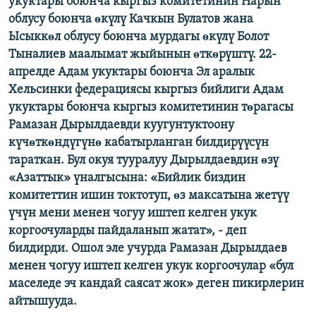
укуктары боюнча кыргыз комитетинин Нарын
ОНЛАЙН ШЕРИНЕ
ЭЖЕ-СИҢДИЛЕР
облусу боюнча ѳкүлү Качкын Булатов жана
Ысыккѳл облусу боюнча мурдагы ѳкүлү Болот
АЗАТТЫК+
Тыналиев маалымат жыйынын ѳткѳрүштү. 22-
ЫҢГАЙСЫЗ СУРООЛОР
апрелде Адам укуктары боюнча Эл аралык
Хельсинки федерациясы кыргыз бийлиги Адам
укуктары боюнча кыргыз комитетинин тѳрагасы
ЭЕ/АРнун бардык сайттары
Рамазан Дырылдаевди куугунтуктоону
күчѳткѳндүгүнѳ кабатырланган билдирүүсүн
тараткан. Бул окуя тууралуу Дырылдаевдин ѳзү
«Азаттык» үналгысына: «Бийлик биздин
комитеттин ишин токтотуп, ѳз максатына жетүү
үчүн мени менен чогуу иштеп келген укук
коргоочуларды пайдаланып жатат», - деп
билдирди. Ошол эле учурда Рамазан Дырылдаев
менен чогуу иштеп келген укук коргоочулар «бул
маселеде эч кандай саясат жок» деген пикирлерин
айтышууда.