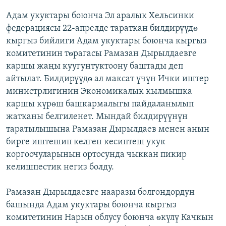
Адам укуктары боюнча Эл аралык Хельсинки
федерациясы 22-апрелде тараткан билдирүүдѳ
кыргыз бийлиги Адам укуктары боюнча кыргыз
комитетинин тѳрагасы Рамазан Дырылдаевге
каршы жаңы куугунтуктоону баштады деп
айтылат. Билдирүүдѳ ал максат үчүн Ички иштер
министрлигинин Экономикалык кылмышка
каршы күрѳш башкармалыгы пайдаланылып
жатканы белгиленет. Мындай билдирүүнүн
таратылышына Рамазан Дырылдаев менен анын
бирге иштешип келген кесиптеш укук
коргоочуларынын ортосунда чыккан пикир
келишпестик негиз болду.
Рамазан Дырылдаевге нааразы болгондордун
башында Адам укуктары боюнча кыргыз
комитетинин Нарын облусу боюнча ѳкүлү Качкын