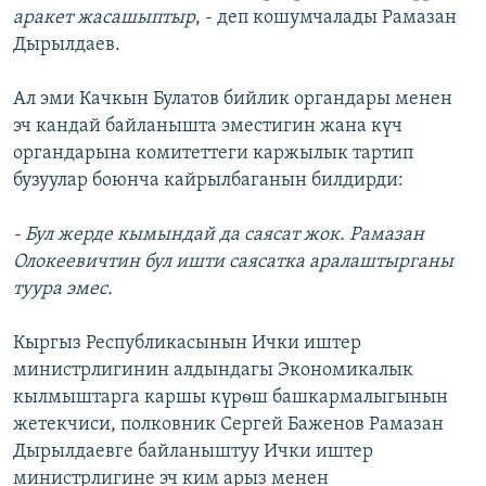
аракет жасашыптыр
, - деп кошумчалады Рамазан
Дырылдаев.
Ал эми Качкын Булатов бийлик органдары менен
эч кандай байланышта эместигин жана күч
органдарына комитеттеги каржылык тартип
бузуулар боюнча кайрылбаганын билдирди:
- Бул жерде кымындай да саясат жок. Рамазан
Олокеевичтин бул ишти саясатка аралаштырганы
туура эмес.
Кыргыз Республикасынын Ички иштер
министрлигинин алдындагы Экономикалык
кылмыштарга каршы күрѳш башкармалыгынын
жетекчиси, полковник Сергей Баженов Рамазан
Дырылдаевге байланыштуу Ички иштер
министрлигине эч ким арыз менен