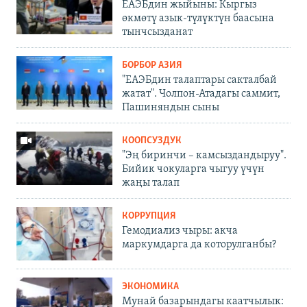
ЕАЭБдин жыйыны: Кыргыз
өкмөтү азык-түлүктүн баасына
тынчсызданат
БОРБОР АЗИЯ
"ЕАЭБдин талаптары сакталбай
жатат". Чолпон-Атадагы саммит,
Пашиняндын сыны
КООПСУЗДУК
"Эң биринчи – камсыздандыруу".
Бийик чокуларга чыгуу үчүн
жаңы талап
КОРРУПЦИЯ
Гемодиализ чыры: акча
маркумдарга да которулганбы?
ЭКОНОМИКА
Мунай базарындагы каатчылык: