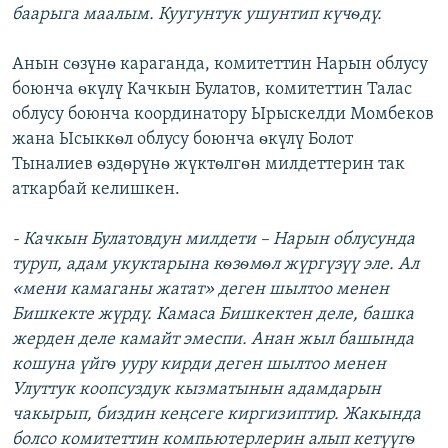
баарыга маалым. Куугунтук ушунтип күчѳдү.
Анын сѳзүнѳ караганда, комитеттин Нарын облусу
боюнча ѳкүлү Качкын Булатов, комитеттин Талас
облусу боюнча координатору Ырыскелди Момбеков
жана Ысыккѳл облусу боюнча ѳкүлү Болот
Тыналиев ѳздѳрүнѳ жүктѳлгѳн милдеттерин так
аткарбай келишкен.
- Качкын Булатовдун милдети – Нарын облусунда
туруп, адам укуктарына кѳзѳмѳл жүргүзүү эле. Ал
«мени камаганы жатат» деген шылтоо менен
Бишкекте жүрдү. Камаса Бишкектен деле, башка
жерден деле камайт эмеспи. Анан жыл башында
кошуна үйгѳ ууру кирди деген шылтоо менен
Улуттук коопсуздук кызматынын адамдарын
чакырып, биздин кеңсеге киргизиптир. Жакында
болсо комитеттин компьютерлерин алып кетүүгѳ