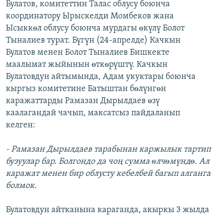
Булатов, комитеттин Талас облусу боюнча
координатору Ырыскелди Момбеков жана
Ысыккѳл облусу боюнча мурдагы ѳкүлү Болот
Тыналиев турат. Бүгүн (24-апрелде) Качкын
Булатов менен Болот Тыналиев Бишкекте
маалымат жыйынын ѳткѳрүштү. Качкын
Булатовдун айтымында, Адам укуктары боюнча
кыргыз комитетине Батыштан бѳлүнгѳн
каражаттарды Рамазан Дырылдаев ѳзү
каалагандай чачып, максатсыз пайдаланып
келген:
- Рамазан Дырылдаев тарабынан каржылык тартип
бузуулар бар. Болгондо да чоң сумма ѳлчѳмүндѳ. Ал
каражат менен бир облусту кебелбей багып алганга
болмок.
Булатовдун айтканына караганда, акыркы 3 жылда