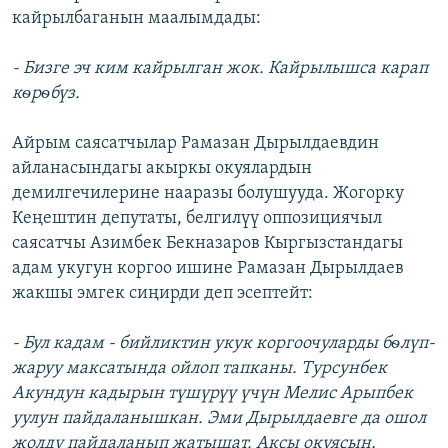
кайрылбаганын маалымдады:
- Бизге эч ким кайрылган жок. Кайрылышса карап
кѳрѳбүз.
Айрым саясатчылар Рамазан Дырылдаевдин
айланасындагы акыркы окуялардын
демилгечилерине нааразы болушууда. Жогорку
Кеңештин депутаты, белгилүү оппозициячыл
саясатчы Азимбек Бекназаров Кыргызстандагы
адам укугун коргоо ишине Рамазан Дырылдаев
жакшы эмгек сиңирди деп эсептейт:
- Бул кадам - бийликтин укук коргоочуларды бѳлүп-
жаруу максатында ойлоп тапканы. Турсунбек
Акундун кадырын түшүрүү үчүн Мелис Арыпбек
уулун пайдаланышкан. Эми Дырылдаевге да ошол
жолду пайдаланып жатышат. Аксы окуясын,