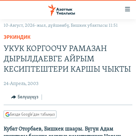
Линктер
Мазмунга
өтүңүз
10-Август, 2026-жыл, дүйшөмбү, Бишкек убактысы 11:51
Навигацияга
ЖАҢЫЛЫКТАР
өтүңүз
ЭРКИНДИК
КЫРГЫЗСТАН
Издөөгө
УКУК КОРГООЧУ РАМАЗАН
салыңыз
ДҮЙНӨ
КЫРГЫЗСТАН
ДЫРЫЛДАЕВГЕ АЙРЫМ
УКРАИНА
САЯСАТ
ДҮЙНӨ
КЕСИПТЕШТЕРИ КАРШЫ ЧЫКТЫ
АТАЙЫН ИЛИКТӨӨ
ЭКОНОМИКА
БОРБОР АЗИЯ
24-Апрель, 2003
ТВ ПРОГРАММАЛАР
МАДАНИЯТ
Бөлүшүңүз
ПОДКАСТ
БҮГҮН АЗАТТЫКТА
ӨЗГӨЧӨ ПИКИР
ЭКСПЕРТТЕР ТАЛДАЙТ
Бизди Google'дан табыңыз
БИЗ ЖАНА ДҮЙНӨ
Русский
Кубат Оторбаев, Бишкек шаары. Бүгүн Адам
ДАНИСТЕ