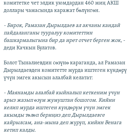
комитетке чет элдик уюмдардан 460 миң АКШ
доллары чамасында каражат бѳлүнгѳн.
- Бирок, Рамазан Дырылдаев ал акчаны кандай
пайдаланганы тууралуу комитеттин
башкармалыгына бир да ирет отчет берген жок
, -
деди Качкын Булатов.
Болот Тыналиевдин сѳзүнѳ караганда, ал Рамазан
Дырылдаевден комитетте мурда иштеген күндѳрү
үчүн эмгек акысын алалбай келатат:
- Маянамды алалбай кыйналып кеткеним үчүн
арыз жазып ѳзүм жумуштан бошогом. Кийин
келип мурда иштеген күндѳрүм үчүн эмгек
акымды тѳлѳп бериңиз деп Дырылдаевге
кайрылсам, ана-мына деп жүрүп, кийин Венага
кетип калды.