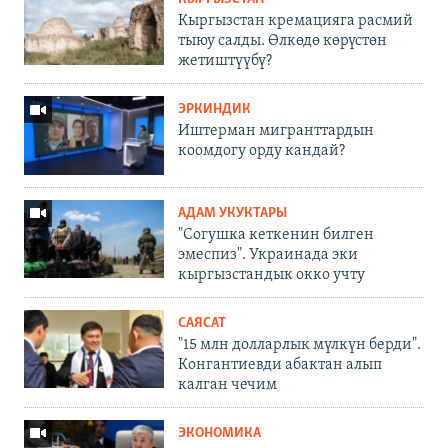
Кыргызстан кремацияга расмий
тыюу салды. Өлкөдө көрүстөн
жетиштүүбү?
ЭРКИНДИК
Иштерман мигранттардын
коомдогу орду кандай?
АДАМ УКУКТАРЫ
"Согушка кеткенин билген
эмеспиз". Украинада эки
кыргызстандык окко учту
САЯСАТ
"15 млн долларлык мүлкүн берди".
Конгантиевди абактан алып
калган чечим
ЭКОНОМИКА