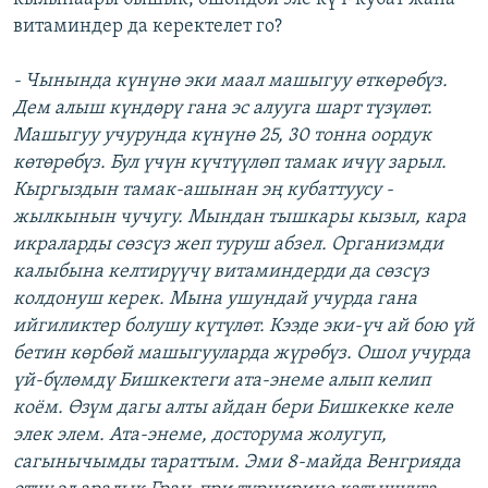
витаминдер да керектелет го?
- Чынында күнүнө эки маал машыгуу өткөрөбүз.
Дем алыш күндөрү гана эс алууга шарт түзүлөт.
Машыгуу учурунда күнүнө 25, 30 тонна оордук
көтөрөбүз. Бул үчүн күчтүүлөп тамак ичүү зарыл.
Кыргыздын тамак-ашынан эң кубаттуусу -
жылкынын чучугу. Мындан тышкары кызыл, кара
икраларды сөзсүз жеп туруш абзел. Организмди
калыбына келтирүүчү витаминдерди да сөзсүз
колдонуш керек. Мына ушундай учурда гана
ийгиликтер болушу күтүлөт. Кээде эки-үч ай бою үй
бетин көрбөй машыгууларда жүрөбүз. Ошол учурда
үй-бүлөмдү Бишкектеги ата-энеме алып келип
коём. Өзүм дагы алты айдан бери Бишкекке келе
элек элем. Ата-энеме, досторума жолугуп,
сагынычымды тараттым. Эми 8-майда Венгрияда