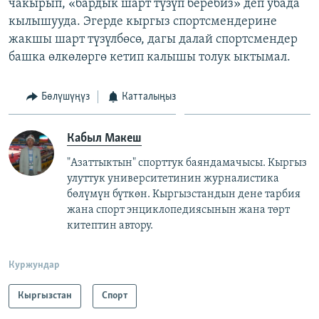
чакырып, «бардык шарт түзүп беребиз» деп убада
кылышууда. Эгерде кыргыз спортсмендерине
жакшы шарт түзүлбөсө, дагы далай спортсмендер
башка өлкөлөргө кетип калышы толук ыктымал.
Бөлүшүңүз
Катталыңыз
Кабыл Макеш
"Азаттыктын" спорттук баяндамачысы. Кыргыз
улуттук университетинин журналистика
бөлүмүн бүткөн. Кыргызстандын дене тарбия
жана спорт энциклопедиясынын жана төрт
китептин автору.
Куржундар
Кыргызстан
Спорт