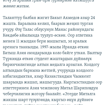
өтчү эл аралык Гран-при турнирине катышууга
жөнөп жатам.
Таланттуу балбан жигит Бакыт Ахмедов азыр 24
жашта. Баралына келип, баарын жеңип турган
учуру. Өзү Талас облусунун Манас районундагы
Көкдөбө айылында туулуп-өскөн. Оор атлетика
менен 11 жылдан бери машыгып, эл аралык
аренага таанылды. 1997-жылы Иранда өткөн
Батыш Азия оюндарында коло байге уткан. Былтыр
Түркияда өткөн студент жаштардын дүйнөлүк
биринчилигинде алтын медалга арзыган. Колдогу
алтындын баркына жетпей, учурунда колдоого
албагандыктан, азыр Казакстандын Чымкент
шаарында жашап, машыгууда. Кыргызстандын оор
атлеттеринен Азия чемпиону Митал Шариповдун
чеберчилигин жогору баалайт. «Эгерде Миталга
жакшы шарт түзүлгөндө, кыргыз өңүн дүйнөгө