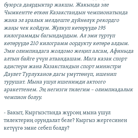
буюрса даярдыктар жакшы. Жакында эле
Чымкентте өткөн Казакстандын чемпионатында
жана эл аралык мелдеште дүйнөлүк рекордго
жаңы чек койдум. Жулкуп көтөрүүдө 195
килограммды багындырдым. Ал эми түртүп
көтөрүүдө 210 килограмм оордукту көтөрө алдым.
Эми олимпиадага жолдомо жеңип алсам, Афиныда
алтын байге үчүн атаандашам. Мага казак спорт
адистери жана Казакстандын спорт министри
Даулет Турлуханов дагы үмүттөнүп, ишенип
турушат. Мына ушул ишенимди актоого
аракеттенем. Эң негизги тилегим – олимпиадалык
чемпион болуу.
- Бакыт, Кыргызстанда жүрсөң мына ушул
тилектериң орундалат беле? Кыргыз жергесинен
кетүүгө эмне себеп болду?