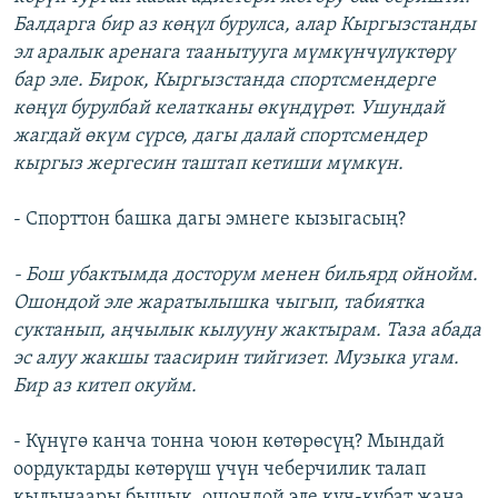
Балдарга бир аз көңүл бурулса, алар Кыргызстанды
эл аралык аренага таанытууга мүмкүнчүлүктөрү
бар эле. Бирок, Кыргызстанда спортсмендерге
көңүл бурулбай келатканы өкүндүрөт. Ушундай
жагдай өкүм сүрсө, дагы далай спортсмендер
кыргыз жергесин таштап кетиши мүмкүн.
- Спорттон башка дагы эмнеге кызыгасың?
- Бош убактымда досторум менен бильярд ойнойм.
Ошондой эле жаратылышка чыгып, табиятка
суктанып, аңчылык кылууну жактырам. Таза абада
эс алуу жакшы таасирин тийгизет. Музыка угам.
Бир аз китеп окуйм.
- Күнүгө канча тонна чоюн көтөрөсүң? Мындай
оордуктарды көтөрүш үчүн чеберчилик талап
кылынаары бышык, ошондой эле күч-кубат жана