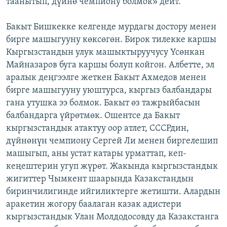
таанытып, дүйнө чемпиону болмок» дейт.
Бакыт Бишкекке келгенде мурдагы достору менен
бирге машыгууну көксөгөн. Бирок тилекке каршы
Кыргызстандын улук машыктыруучусу Үсөнкан
Майназаров буга каршы болуп койгон. Албетте, эл
аралык деңгээлге жеткен Бакыт Ахмедов менен
бирге машыгууну уюштурса, кыргыз балбандары
гана утушка ээ болмок. Бакыт өз тажрыйбасын
балбандарга үйрөтмөк. Ошентсе да Бакыт
кыргызстандык атактуу оор атлет, СССРдин,
дүйнөнүн чемпиону Сергей Ли менен биргелешип
машыгып, аны устат катары урматтап, кеп-
кеңештерин угуп жүрөт. Жакында кыргызстандык
жигиттер Чымкент шаарында Казакстандын
биринчилигинде ийгиликтерге жетишти. Алардын
аракетин жогору баалаган казак адистери
кыргызстандык Улан Молдодосовду да Казакстанга