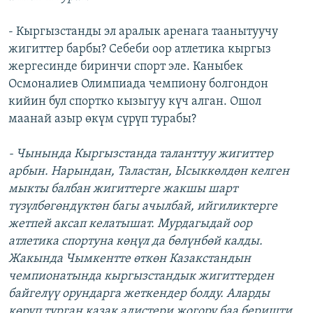
- Кыргызстанды эл аралык аренага таанытуучу
жигиттер барбы? Себеби оор атлетика кыргыз
жергесинде биринчи спорт эле. Каныбек
Осмоналиев Олимпиада чемпиону болгондон
кийин бул спортко кызыгуу күч алган. Ошол
маанай азыр өкүм сүрүп турабы?
- Чынында Кыргызстанда таланттуу жигиттер
арбын. Нарындан, Таластан, Ысыккөлдөн келген
мыкты балбан жигиттерге жакшы шарт
түзүлбөгөндүктөн багы ачылбай, ийгиликтерге
жетпей аксап келатышат. Мурдагыдай оор
атлетика спортуна көңүл да бөлүнбөй калды.
Жакында Чымкентте өткөн Казакстандын
чемпионатында кыргызстандык жигиттерден
байгелүү орундарга жеткендер болду. Аларды
көрүп турган казак адистери жогору баа беришти.