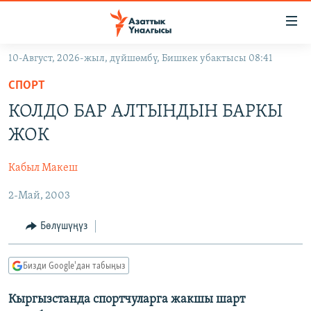
Линктер
Мазмунга
өтүңүз
10-Август, 2026-жыл, дүйшөмбү, Бишкек убактысы 08:41
Навигацияга
ЖАҢЫЛЫКТАР
өтүңүз
СПОРТ
КЫРГЫЗСТАН
Издөөгө
КОЛДО БАР АЛТЫНДЫН БАРКЫ
салыңыз
ДҮЙНӨ
КЫРГЫЗСТАН
ЖОК
УКРАИНА
САЯСАТ
ДҮЙНӨ
Кабыл Макеш
АТАЙЫН ИЛИКТӨӨ
ЭКОНОМИКА
БОРБОР АЗИЯ
2-Май, 2003
ТВ ПРОГРАММАЛАР
МАДАНИЯТ
ПОДКАСТ
БҮГҮН АЗАТТЫКТА
Бөлүшүңүз
ӨЗГӨЧӨ ПИКИР
ЭКСПЕРТТЕР ТАЛДАЙТ
Бизди Google'дан табыңыз
БИЗ ЖАНА ДҮЙНӨ
Русский
Кыргызстанда спортчуларга жакшы шарт
ДАНИСТЕ