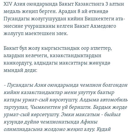
XIV Азия оюндарында Бакыт Казакстанга 3 алтын
медаль жеңип берген. Арадан 8 ай өткөндө
Пусандагы жолугушуудан кийин Бишкектеги ата-
энесине учурашканы келген Бакыт Ахмедовго
жолугуп маектешкен элек.
Бакыт бул жолу кыргызстандык оор атлеттер,
алардын келечеги, казакстандыктардын
камкордугу, алдыдагы максаттары жөнүндө
мындай деди:
- Пусандагы Азия оюндарында чемпион болгондон
кийин казакстандыктар мени улуттук баатыр
катары урмат-сый көрсөтүштү. Алдыма автомобиль
тартуулап, Чымкенттен үй беришти. Бардык жерде
урмат-сый көрсөтүштү. Эмки максатым - быйыл
күзүндө дүйнө чемпионатында Афины
олимпиадасына жолдомо жеңип алуу. Кудай