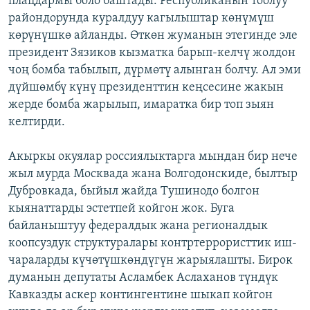
плацдармы боло баштады. Республиканын тоолуу
райондорунда куралдуу кагылыштар көнүмүш
көрүнүшкө айланды. Өткөн жуманын этегинде эле
президент Зязиков кызматка барып-келчү жолдон
чоң бомба табылып, дүрмөтү алынган болчу. Ал эми
дүйшөмбү күнү президенттин кеңсесине жакын
жерде бомба жарылып, имаратка бир топ зыян
келтирди.
Акыркы окуялар россиялыктарга мындан бир нече
жыл мурда Москвада жана Волгодонскиде, былтыр
Дубровкада, быйыл жайда Тушинодо болгон
кыянаттарды эстетпей койгон жок. Буга
байланыштуу федералдык жана регионалдык
коопсуздук структуралары контртеррористтик иш-
чараларды күчөтүшкөндүгүн жарыялашты. Бирок
думанын депутаты Асламбек Аслаханов түндүк
Кавказды аскер контингентине шыкап койгон