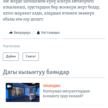
эле жерде шейшемби күнү аскери автокербен
аткыланып, орустардын бир жоокери мерт болду,
алтоо жаракат алды, алардын ичинен экөөнүн
абалы өтө оор дешет.
Бөлүшүңүз
Катталыңыз
Куржундар
Дүйнө
Саясат
Дагы кызыктуу баяндар
ЭРКИНДИК
Иштерман мигранттардын
коомдогу орду кандай?