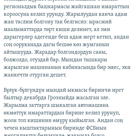
регионалдык башкармасы жайгашкан имараттын
короосуна келип урунду. Жарылуудан канча адам
жан таслим болгону так белгисиз: ырасмий
маалыматтарда төрт киши делинет, ал эми
дарыгерлер адегенде беш адам мерт кетип, андан
соң ооруканада дагы бешөө көз жумганын
айтышууда. Жарадар болгондордун саны,
болжолдо, отуздай бар. Мындан тышкары
жарылган машинанын кабинасында бир эмес, эки
жанкечти отурган дешет.
Бүлүк-бүлгүндүн мындай ыкмасы биринчи ирет
былтыр декабрда Грозныйда жасалган эле.
Жарылма заттарга шыкалган автомашина
өкмөттүк имараттардын бирине келип урунуп,
жоон топ кишинин өмүрү кыйылган. Андан соң
чечен кыштактарынын биринде ФСБнын
жергиликтүү бөлүмүндө, жакында болсо