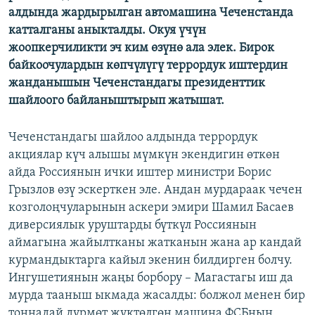
алдында жардырылган автомашина Чеченстанда
ОНЛАЙН ШЕРИНЕ
ЭЖЕ-СИҢДИЛЕР
катталганы аныкталды. Окуя үчүн
АЗАТТЫК+
жоопкерчиликти эч ким өзүнө ала элек. Бирок
ЫҢГАЙСЫЗ СУРООЛОР
байкоочулардын көпчүлүгү террордук иштердин
жанданышын Чеченстандагы президенттик
шайлоого байланыштырып жатышат.
ЭЕ/АРнун бардык сайттары
Чеченстандагы шайлоо алдында террордук
акциялар күч алышы мүмкүн экендигин өткөн
айда Россиянын ички иштер министри Борис
Грызлов өзү эскерткен эле. Андан мурдараак чечен
козголоңчуларынын аскери эмири Шамил Басаев
диверсиялык уруштарды бүткүл Россиянын
аймагына жайылтканы жатканын жана ар кандай
курмандыктарга кайыл экенин билдирген болчу.
Ингушетиянын жаңы борбору – Магастагы иш да
мурда тааныш ыкмада жасалды: болжол менен бир
тоннадай дүрмөт жүктөлгөн машина ФСБнын