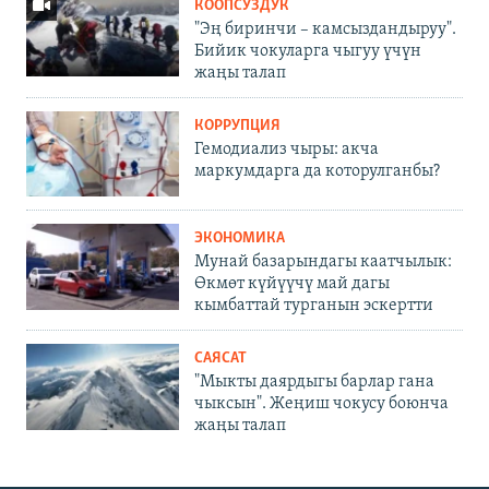
КООПСУЗДУК
"Эң биринчи – камсыздандыруу".
Бийик чокуларга чыгуу үчүн
жаңы талап
КОРРУПЦИЯ
Гемодиализ чыры: акча
маркумдарга да которулганбы?
ЭКОНОМИКА
Мунай базарындагы каатчылык:
Өкмөт күйүүчү май дагы
кымбаттай турганын эскертти
САЯСАТ
"Мыкты даярдыгы барлар гана
чыксын". Жеңиш чокусу боюнча
жаңы талап