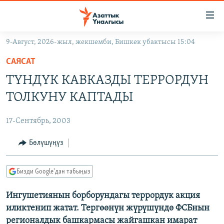
Линктер
Мазмунга
өтүңүз
9-Август, 2026-жыл, жекшемби, Бишкек убактысы 15:04
Навигацияга
ЖАҢЫЛЫКТАР
өтүңүз
САЯСАТ
КЫРГЫЗСТАН
Издөөгө
ТҮНДҮК КАВКАЗДЫ ТЕРРОРДУН
салыңыз
ДҮЙНӨ
КЫРГЫЗСТАН
ТОЛКУНУ КАПТАДЫ
УКРАИНА
САЯСАТ
ДҮЙНӨ
17-Сентябрь, 2003
АТАЙЫН ИЛИКТӨӨ
ЭКОНОМИКА
БОРБОР АЗИЯ
ТВ ПРОГРАММАЛАР
Бөлүшүңүз
МАДАНИЯТ
ПОДКАСТ
БҮГҮН АЗАТТЫКТА
Бизди Google'дан табыңыз
ӨЗГӨЧӨ ПИКИР
ЭКСПЕРТТЕР ТАЛДАЙТ
Ингушетиянын борборундагы террордук акция
БИЗ ЖАНА ДҮЙНӨ
Русский
иликтенип жатат. Тергөөнүн жүрүшүндө ФСБнын
ДАНИСТЕ
регионалдык башкармасы жайгашкан имарат