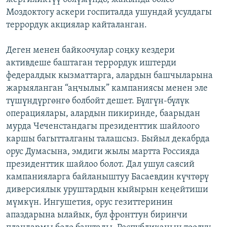
Моздоктогу аскери госпиталда ушундай усулдагы
террордук акциялар кайталанган.
Деген менен байкоочулар соңку кездери
активдеше баштаган террордук иштерди
федералдык кызматтарга, алардын башчыларына
жарыяланган “аңчылык” кампаниясы менен эле
түшүндүргөнгө болбойт дешет. Бүлгүн-бүлүк
операциялары, алардын пикиринде, баарыдан
мурда Чеченстандагы президенттик шайлоого
каршы багытталганы талашсыз. Быйыл декабрда
орус Думасына, эмдиги жылы мартта Россияда
президенттик шайлоо болот. Дал ушул саясий
кампанияларга байланыштуу Басаевдин күчтөрү
диверсиялык уруштардын кыйырын кеңейтиши
мүмкүн. Ингушетия, орус гезиттеринин
апаздарына ылайык, бул фронттун биринчи