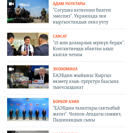
АДАМ УКУКТАРЫ
"Согушка кеткенин билген
эмеспиз". Украинада эки
кыргызстандык окко учту
САЯСАТ
"15 млн долларлык мүлкүн берди".
Конгантиевди абактан алып
калган чечим
ЭКОНОМИКА
ЕАЭБдин жыйыны: Кыргыз
өкмөтү азык-түлүктүн баасына
тынчсызданат
БОРБОР АЗИЯ
"ЕАЭБдин талаптары сакталбай
жатат". Чолпон-Атадагы саммит,
Пашиняндын сыны