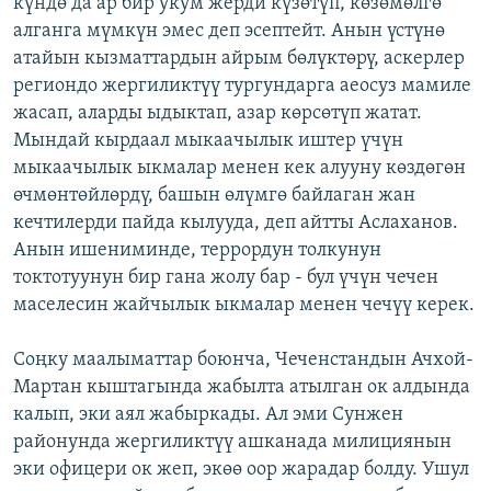
күндө да ар бир укум жерди күзөтүп, көзөмөлгө
алганга мүмкүн эмес деп эсептейт. Анын үстүнө
атайын кызматтардын айрым бөлүктөрү, аскерлер
региондо жергиликтүү тургундарга аеосуз мамиле
жасап, аларды ыдыктап, азар көрсөтүп жатат.
Мындай кырдаал мыкаачылык иштер үчүн
мыкаачылык ыкмалар менен кек алууну көздөгөн
өчмөнтөйлөрдү, башын өлүмгө байлаган жан
кечтилерди пайда кылууда, деп айтты Аслаханов.
Анын ишениминде, террордун толкунун
токтотуунун бир гана жолу бар - бул үчүн чечен
маселесин жайчылык ыкмалар менен чечүү керек.
Соңку маалыматтар боюнча, Чеченстандын Ачхой-
Мартан кыштагында жабылта атылган ок алдында
калып, эки аял жабыркады. Ал эми Сунжен
районунда жергиликтүү ашканада милициянын
эки офицери ок жеп, экөө оор жарадар болду. Ушул