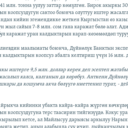
41 млн. тонна уулуу заттар көмүлгөн. Бирок акыркы 3
н коопсуздугун сактоо боюнча олуттуу иштер жасалга
андан кийин эгемендикке жеткен Кыргызстан өз каз
н жыл сайын 7-8 млн. сом гана каражат бөлө алат. Ад
ул каражат уран калдыктарын карап-көзөмөлдөп туру
алиевдин маалыматы боюнча, Дүйнөлүк Банктын эксп
н калдыктарын коопсуз абалга келтириш үчүн 16 млн. 
чкы иштерге 9,5 млн. доллар керек деп эсептеп жатабыз
жасалып калса, калганын да көрөбүз. Анткени Дүйнөлү
шкары да кошумча акча бөлүүгө ниеттенип турат, -
дей
йрыкча кийинки убакта кайра-кайра жүргөн көчкүлө
н коопсуздугуна терс таасирин тийгизүүдө. Кокус ур
ырылып кетсе, ал Майлысуу дарыясы аркылуу Нарын
ыяга жетип, анын алабында суу ичип, дыйканчылык