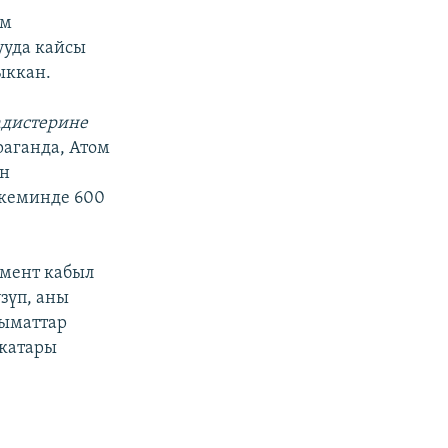
им
ууда кайсы
ыккан.
адистерине
аганда, Атом
ын
 кеминде 600
мент кабыл
зүп, аны
лыматтар
 катары