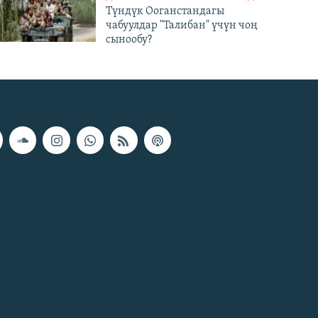
Түндүк Ооганстандагы
чабуулдар "Талибан" үчүн чоң
сынообу?