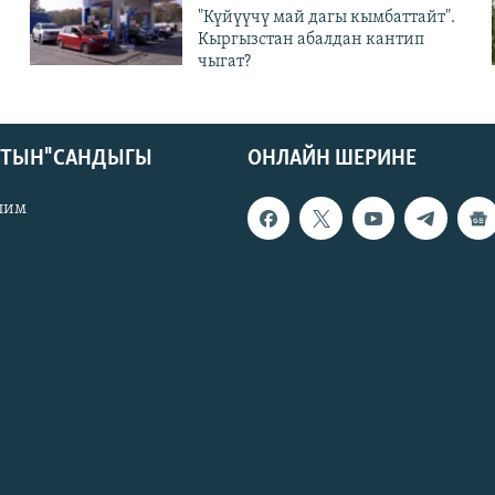
"Күйүүчү май дагы кымбаттайт".
Кыргызстан абалдан кантип
чыгат?
КТЫН" САНДЫГЫ
ОНЛАЙН ШЕРИНЕ
лим