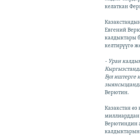
келаткан Фер
Казакстандын
Евгений Вер
калдыктары б
келтирүүгө ж
- Уран калды
Кыргызстанда
Бул иштерге 
зыянсызданды
Верютин.
Казакстан өз
миллиарддан 
Верютиндин а
калдыктарына