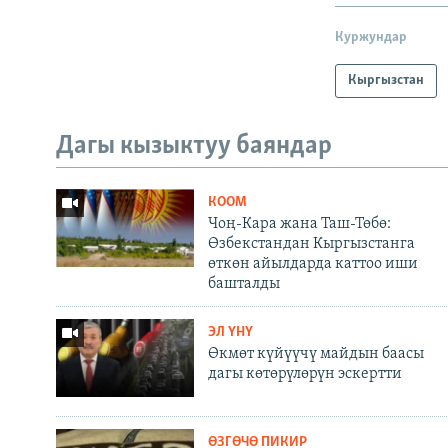
Куржундар
Кыргызстан
Дагы кызыктуу баяндар
КООМ
Чоң-Кара жана Таш-Төбө:
Өзбекстандан Кыргызстанга
өткөн айылдарда каттоо иши
башталды
ЭЛ ҮНҮ
Өкмөт күйүүчү майдын баасы
дагы көтөрүлөрүн эскертти
ӨЗГӨЧӨ ПИКИР