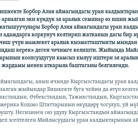
Бишкекте Борбор Азия аймагындагы уран калдыктар
 арналган эки күндүк эл аралык семинар өз ишин ж
катышуучулары Борбор Азия аймагындагы уран калд
 адамдарга коркунуч келтирип жатканын дагы бир ир
ечиш үчүн мамлекет аралык кызматташтыкты мындан
ңдаш керек» деген чечимге келишти. Жыйында Май
арынын коопсуздугун камсыз кылуу иштери эл аралы
 жардамы менен аткарыла баштаганы белгиленди.
 аймагындагы, анын ичинде Кыргызстандагы уран ка
налган жыйындар Бишкекте буга чейин да өтүп келген
акстандын, Өзбекстандын, Тажикстандын, Кыргызста
мерика Кошмо Штаттарынын өкүлдөрү чогулуп, уй мү
урушту. Негизинен сөз удулу Кыргызстандын аймагынд
деп эсептелген Майлысуудагы уран калдыктарынын а