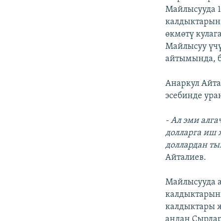
Майлысууда 1
калдыктарыны
өкмөтү кулаг
Майлысуу үчү
айтымында, б
Анаркул Айт
эсебинде ура
- Ал эми алга
долларга иш 
доллардан ты
Айталиев.
Майлысууда а
калдыктарыны
калдыктары ж
андан Сырдар