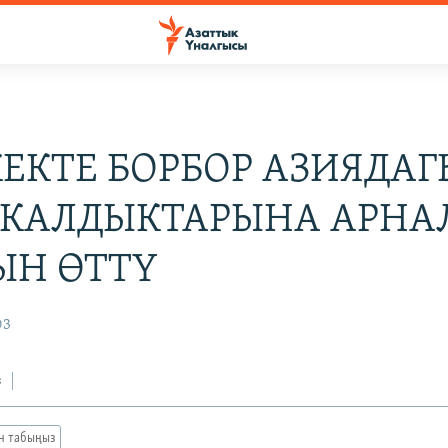
ЕКТЕ БОРБОР АЗИЯДАГ
 КАЛДЫКТАРЫНА АРНА
Н ӨТТҮ
03
з
ан табыңыз