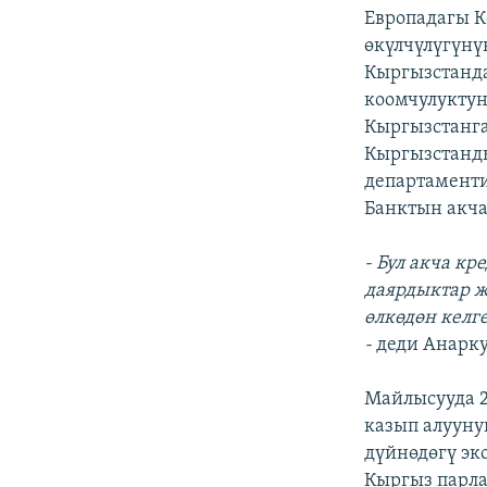
Европадагы 
өкүлчүлүгүнү
Кыргызстанд
коомчулуктун
Кыргызстанга
Кыргызстанд
департамент
Банктын акча
- Бул акча к
даярдыктар ж
өлкөдөн кел
-
деди Анарку
Майлысууда 2
казып алууну
дүйнөдөгү эк
Кыргыз парл