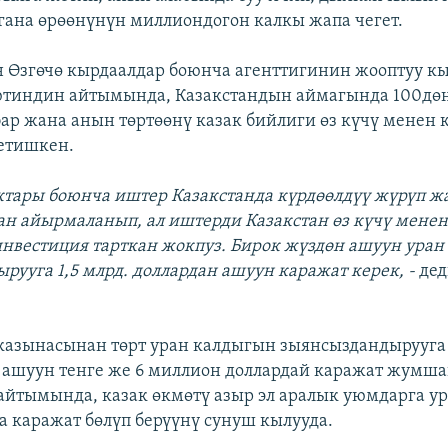
гана өрөөнүнүн миллиондогон калкы жапа чегет.
 Өзгөчө кырдаалдар боюнча агенттигинин жооптуу к
ютиндин айтымында, Казакстандын аймагында 100дөн
ар жана анын төртөөнү казак бийлиги өз күчү менен к
етишкен.
ктары боюнча иштер Казакстанда күрдөөлдүү жүрүп жа
н айырмаланып, ал иштерди Казакстан өз күчү менен 
инвестиция тарткан жокпуз. Бирок жүздөн ашуун ура
рууга 1,5 млрд. доллардан ашуун каражат керек, -
дед
 казынасынан төрт уран калдыгын зыянсыздандырууга
ашуун тенге же 6 миллион доллардай каражат жумша
йтымында, казак өкмөтү азыр эл аралык уюмдарга у
 каражат бөлүп берүүнү сунуш кылууда.