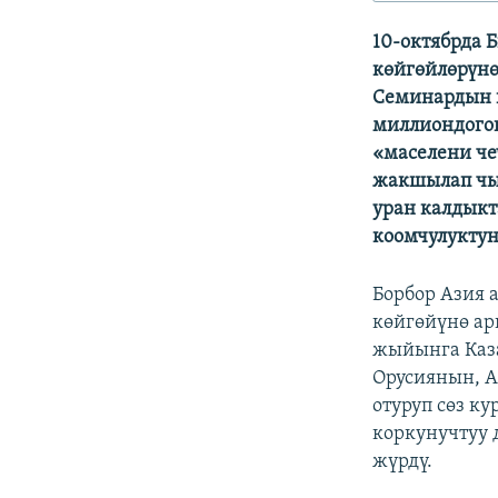
ЭЖЕ-СИҢДИЛЕР
10-октябрда 
АЗАТТЫК+
көйгөйлөрүнө
ЫҢГАЙСЫЗ СУРООЛОР
Cеминардын 
миллиондогон
«маселени ч
жакшылап чы
уран калдыкт
коомчулуктун
Борбор Азия
көйгөйүнө ар
жыйынга Каз
Орусиянын, А
отуруп сөз к
коркунучтуу 
жүрдү.