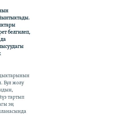
ынын
ыйынтыктады.
ыктары
ет белгилеп,
 да
лысуудагы
к
лдыктарынын
. Бул жолу
ндын,
йүз тартып
агы эң
йланасында