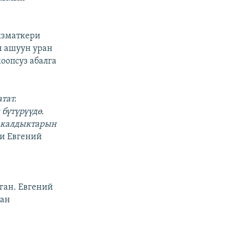
ызматкери
 ашуун уран
оопсуз абалга
тат.
бүтүрүүдө.
н калдыктарын
и Евгений
ган. Евгений
ран