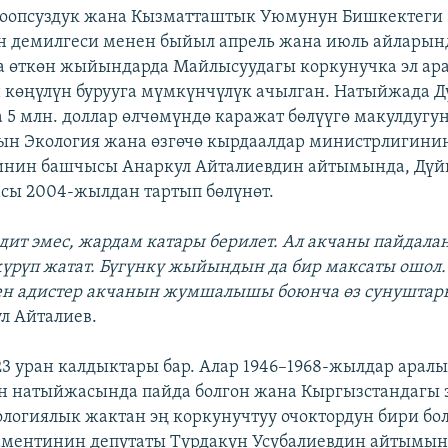
Коопсуздук жана Кызматташтык Уюмунун Бишкектеги
н демилгеси менен быйыл апрель жана июль айларын
а өткөн жыйындарда Майлысуудагы коркунучка эл ар
 көңүлүн бурууга мүмкүнчүлүк ачылган. Натыйжада Д
 5 млн. доллар өлчөмүндө каражат бөлүүгө макулдугун
ын Экология жана өзгөчө кырдаалдар министрлигини
инин башчысы Анаркул Айталиевдин айтымында, Дүй
сы 2004-жылдан тартып бөлүнөт.
редит эмес, жардам катары берилет. Ал акчаны пайдала
үрүп жатат. Бүгүнкү жыйындын да бир максаты ошол.
ген адистер акчанын жумшалышы боюнча өз сунушта
л Айталиев.
3 уран калдыктары бар. Алар 1946–1968-жылдар арал
н натыйжасында пайда болгон жана Кыргызстандагы э
ологиялык жактан эң коркунучтуу очоктордун бири бол
аментинин депутаты Турдакун Усубалиевдин айтымын