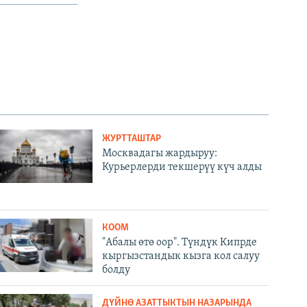
ЖУРТТАШТАР
Москвадагы жардыруу:
Курьерлерди текшерүү күч алды
КООМ
"Абалы өтө оор". Түндүк Кипрде
кыргызстандык кызга кол салуу
болду
ДҮЙНӨ АЗАТТЫКТЫН НАЗАРЫНДА