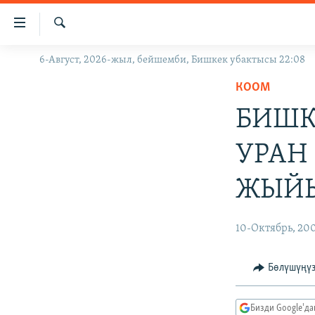
Линктер
Мазмунга
өтүңүз
Издөө
6-Август, 2026-жыл, бейшемби, Бишкек убактысы 22:08
ЖАҢЫЛЫКТАР
Навигацияга
өтүңүз
КООМ
КЫРГЫЗСТАН
Издөөгө
БИШК
ДҮЙНӨ
КЫРГЫЗСТАН
салыңыз
УКРАИНА
САЯСАТ
ДҮЙНӨ
УРАН
АТАЙЫН ИЛИКТӨӨ
ЭКОНОМИКА
БОРБОР АЗИЯ
ЖЫЙЫ
ТВ ПРОГРАММАЛАР
МАДАНИЯТ
ПОДКАСТ
БҮГҮН АЗАТТЫКТА
10-Октябрь, 20
ӨЗГӨЧӨ ПИКИР
ЭКСПЕРТТЕР ТАЛДАЙТ
БИЗ ЖАНА ДҮЙНӨ
Бөлүшүңү
ДАНИСТЕ
Бизди Google'д