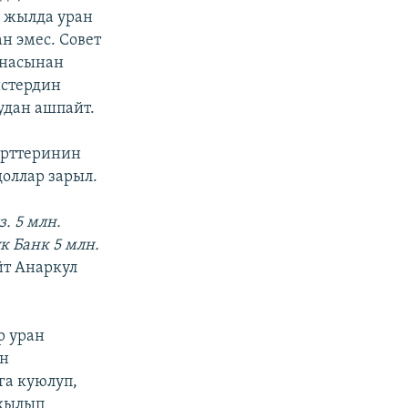
0 жылда уран
н эмес. Совет
ынасынан
истердин
удан ашпайт.
ерттеринин
доллар зарыл.
. 5 млн.
к Банк 5 млн.
т Анаркул
р уран
ан
га куюлуп,
 кылып