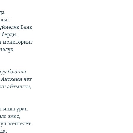
да
алык
үйнөлүк Банк
 берди.
н мониторинг
нөлүк
нуу боюнча
 Анткени чет
рын айтышты,
ыгында уран
ле эмес,
уп эсептелет.
да,