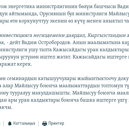
том энергетика министрлигинин бөлүм башчысы Вад
дун айтымында, Орусиянын бул министрлиги Майлыс
ары өтө коркунучтуу экенин өз күчү менен аныктап ч
 инвестицияга негиздемени даярдап, Кыргызстандын 
к, -
дейт Вадим Остробородов. Анын маалыматына кар
инистрлиги ушу тапта Кажысайдагы уран калдыктар
руунун үстүнөн иштеп жатат. Кажысайдагы иштерге
аражат керек.
көн семинардын катышуучулары жыйынтыктоочу доку
 алар Майлысуу боюнча маалыматтардын топтомун тү
коюу тууралуу макулдашышты. Майлысуу боюнча маа
ан ары уран калдыктары боюнча башка иштерге үлгү
акчы.
з
Катталыңыз
Принтер