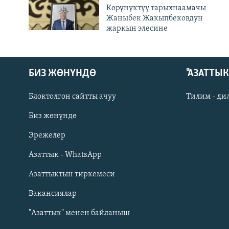
Көрүнүктүү тарыхнаамачы
Жаныбек Жакыпбековдун
жаркын элесине
БИЗ ЖӨНҮНДӨ
"АЗАТТЫ
Блоктолгон сайтты ачуу
Тилим - ди
Биз жөнүндө
Русский
Эрежелер
Азаттык - WhatsApp
ОНЛАЙН ШЕРИНЕ
Азаттыктын тиркемеси
Вакансиялар
"Азаттык" менен байланыш
ЭЕ/АРнун бардык сайттары