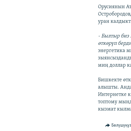
Орусиянын А
Остробородов
уран калдыкт
- Былтыр биз
өткөрүп берди
энергетика м
зыянсызданды
миң доллар к
Бишкекте өт
алышты. Анда
Интернетке 
топтому мынд
кызмат кылм
Бөлүшүңү