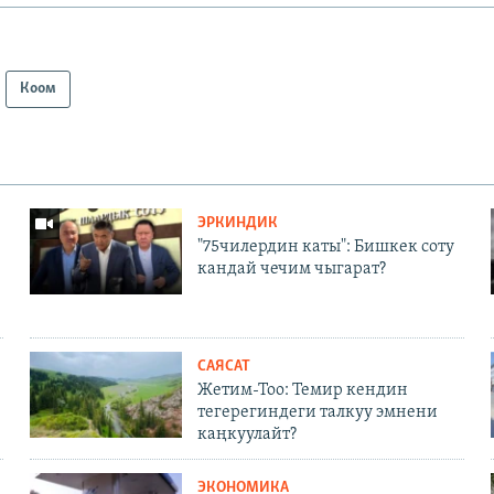
Коом
ЭРКИНДИК
"75чилердин каты": Бишкек соту
кандай чечим чыгарат?
САЯСАТ
Жетим-Тоо: Темир кендин
тегерегиндеги талкуу эмнени
каңкуулайт?
ЭКОНОМИКА