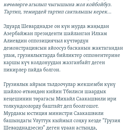
көчөлөргө агылып чыгышына жол койбойбуз.
Тартип, темирдей тартип сакталышы керек...
Эдуард Шеварднадзе он күн мурда жаңыдан
Азербайжан президенти шайланган Илхам
Алиевдин оппозициячыл күчтөрдүн
демонстрациясын айоосуз басканын жактагандан
улам, грузиялыктарда бийликтер оппонентерине
каршы күч колдонуудан жазганбайт деген
пикирлер пайда болгон.
Грузиялык айрым талдоочулар жекшемби күнү
шайлоо өткөндөн кийин Тбилиси шаардык
кеңешинин төрагасы Михайл Саакашвили ири
толкундоолорду баштайт деп боолгошот.
Мурдакы юстиция министри Саакашвили
башындагы Улуттук кыймыл соңку кезде “Грузия
Шеварднадзесиз” деген ураан астында,