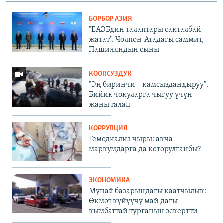
БОРБОР АЗИЯ
"ЕАЭБдин талаптары сакталбай
жатат". Чолпон-Атадагы саммит,
Пашиняндын сыны
КООПСУЗДУК
"Эң биринчи – камсыздандыруу".
Бийик чокуларга чыгуу үчүн
жаңы талап
КОРРУПЦИЯ
Гемодиализ чыры: акча
маркумдарга да которулганбы?
ЭКОНОМИКА
Мунай базарындагы каатчылык:
Өкмөт күйүүчү май дагы
кымбаттай турганын эскертти