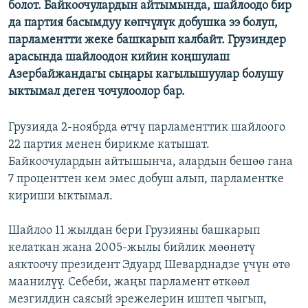
болот. Байкоочулардын айтымында, шайлоодо бир
ОНЛАЙН ШЕРИНЕ
ЭЖЕ-СИҢДИЛЕР
да партия басымдуу көпчүлүк добушка ээ болуп,
АЗАТТЫК+
парламентти жеке башкарып калбайт. Грузиндер
арасында шайлоодон кийин коңшулаш
ЫҢГАЙСЫЗ СУРООЛОР
Азербайжандагы сыңары кагылышуулар болушу
ыктымал деген чочулоолор бар.
ЭЕ/АРнун бардык сайттары
Грузияда 2-ноябрда өтчү парламенттик шайлоого
22 партия менен бирикме катышат.
Байкоочулардын айтышынча, алардын бешөө гана
7 проценттен кем эмес добуш алып, парламентке
кириши ыктымал.
Шайлоо 11 жылдан бери Грузияны башкарып
келаткан жана 2005-жылы бийлик мөөнөтү
аяктоочу президент Эдуард Шеварднадзе үчүн өтө
маанилүү. Себеби, жаңы парламент өткөөл
мезгилдин саясый эрежелерин иштеп чыгып,