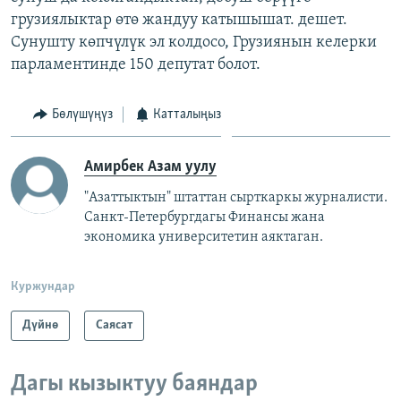
грузиялыктар өтө жандуу катышышат. дешет.
Сунушту көпчүлүк эл колдосо, Грузиянын келерки
парламентинде 150 депутат болот.
Бөлүшүңүз
Катталыңыз
Амирбек Азам уулу
"Азаттыктын" штаттан сырткаркы журналисти.
Санкт-Петербургдагы Финансы жана
экономика университетин аяктаган.
Куржундар
Дүйнө
Саясат
Дагы кызыктуу баяндар