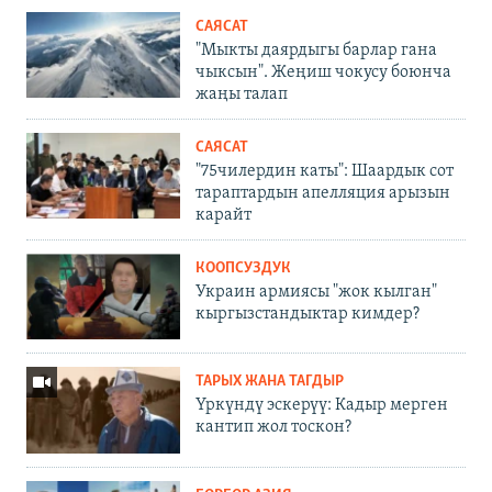
САЯСАТ
"Мыкты даярдыгы барлар гана
чыксын". Жеңиш чокусу боюнча
жаңы талап
САЯСАТ
"75чилердин каты": Шаардык сот
тараптардын апелляция арызын
карайт
КООПСУЗДУК
Украин армиясы "жок кылган"
кыргызстандыктар кимдер?
ТАРЫХ ЖАНА ТАГДЫР
Үркүндү эскерүү: Кадыр мерген
кантип жол тоскон?