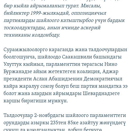
бир кыйла айрымаланып турат. Мисалы,
бийликтер 1999-жылкыдай, оппозициячыл
партияларды шайлоого катыштырбоо үчүн бардык
тоскоолдуктарды, анын ичинде аскерий
техниканы колдонбоду.
Сурамжылоолорго караганда жана талдоочулардын
боолгошунча, шайлоодо Саакашвили башындагы
Улуттук кыймыл, парламенттин төрагасы Нино
Буржанадзе айым жетектеген коалиция, Аджар
президенти Аслан Абашидзенин Демократиячыл
кайра жаралуу союзу болуп беш партия мандатка ээ
болот жана алардын айрымдары Шеварднадзеге
каршы биригиши мүмкүн.
Талдоочулар 2-ноябрдагы шайлоого парламенттеги
орундарды азыркы 235тен 85ке азайтуу жөнүндөгү
сунуш да коюлгандыктан, добуш берүүгө