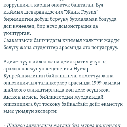
коррупцияга каршы өнөктүк баштаган. Бул
кыймыл шеварднадзечил “Жаңы Грузия”
биримдигин добуш берүүнү бурмаламак болууда
деп күнөөлөп, бир нече демонстрация да
уюштурган.
Саакашвили башындагы кыймыл калктын жарды
бөлүгү жана студенттер арасында өтө популярдуу.
Адилеттүү шайлоо жана демократия үчүн эл
аралык коомунун кеңешчиси Нугзар
Купрейшвилинин байкашынча, өкмөтчүл жана
оппозициячыл талапкерлер арасында 1999-жылкы
шайлоого салыштырганда көп деле өсүш жок.
Анткен менен, бийликтердин мурдакыдай
оппозицияга бут тоскону байкалбайт дейт өкмөттүк
эмес уюмдун эксперти:
- Шайлоо алдындагы жагдай биз мурда көргөндөн