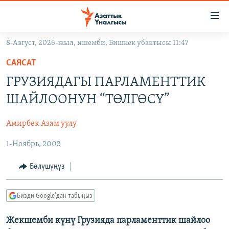
Линктер
Мазмунга
өтүңүз
8-Август, 2026-жыл, ишемби, Бишкек убактысы 11:47
Навигацияга
ЖАҢЫЛЫКТАР
өтүңүз
САЯСАТ
КЫРГЫЗСТАН
Издөөгө
ГРУЗИЯДАГЫ ПАРЛАМЕНТТИК
салыңыз
ДҮЙНӨ
КЫРГЫЗСТАН
ШАЙЛООНУН “ТӨЛГӨСҮ”
УКРАИНА
САЯСАТ
ДҮЙНӨ
Амирбек Азам уулу
АТАЙЫН ИЛИКТӨӨ
ЭКОНОМИКА
БОРБОР АЗИЯ
1-Ноябрь, 2003
ТВ ПРОГРАММАЛАР
МАДАНИЯТ
ПОДКАСТ
БҮГҮН АЗАТТЫКТА
Бөлүшүңүз
ӨЗГӨЧӨ ПИКИР
ЭКСПЕРТТЕР ТАЛДАЙТ
Бизди Google'дан табыңыз
БИЗ ЖАНА ДҮЙНӨ
Русский
Жекшемби күнү Грузияда парламенттик шайлоо
ДАНИСТЕ