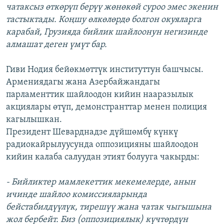
чатаксыз өткөрүп берүү жөнөкөй суроо эмес экенин
тастыктады. Коңшу өлкөлөрдө болгон окуяларга
карабай, Грузияда бийлик шайлоонун негизинде
алмашат деген үмүт бар.
Гиви Нодия бейөкмөттүк институттун башчысы.
Армениядагы жана Азербайжандагы
парламенттик шайлоодон кийин нааразылык
акциялары өтүп, демонстранттар менен полиция
кагылышкан.
Президент Шеварднадзе дүйшөмбү күнкү
радиокайрылуусунда оппозицияны шайлоодон
кийин калаба салуудан этият болууга чакырды:
- Бийликтер мамлекеттик мекемелерде, анын
ичинде шайлоо комиссияларында
бейстабилдүүлүк, тирешүү жана чатак чыгышына
жол бербейт. Биз (оппозициялык) күчтөрдүн