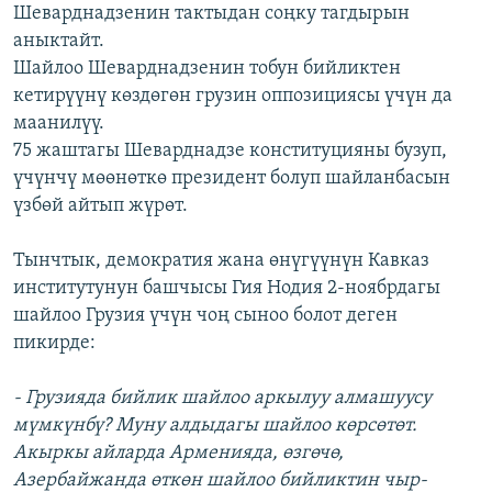
Шеварднадзенин тактыдан соңку тагдырын
аныктайт.
Шайлоо Шеварднадзенин тобун бийликтен
кетирүүнү көздөгөн грузин оппозициясы үчүн да
маанилүү.
75 жаштагы Шеварднадзе конституцияны бузуп,
үчүнчү мөөнөткө президент болуп шайланбасын
үзбөй айтып жүрөт.
Тынчтык, демократия жана өнүгүүнүн Кавказ
институтунун башчысы Гия Нодия 2-ноябрдагы
шайлоо Грузия үчүн чоң сыноо болот деген
пикирде:
- Грузияда бийлик шайлоо аркылуу алмашуусу
мүмкүнбү? Муну алдыдагы шайлоо көрсөтөт.
Акыркы айларда Арменияда, өзгөчө,
Азербайжанда өткөн шайлоо бийликтин чыр-